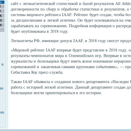
сайт с легкоатлетической статистикой и базой результатов All Athlet
с
2
договоренности по сбору и обработке статистики и результатов, 
9
системы мирового рейтинга IAAF. Рейтинг будет создан, чтобы бо
6
за дисциплинами в легкой атлетике. Он будет основываться на очк
3
зарабатывать на соревнованиях. Подробная информация о распред
0
будет опубликована в 2018 году.
Легкоатлеты РФ, имеющие допуск IAAF, в 2018 году смогут продл
«Мировой рейтинг IAAF впервые будет представлен в 2018 году, он
результаты чемпионатов мира и Олимпийских игр. Впервые в исто
журналисты и болельщики будут иметь ясное понимание иерархии 
 к
соревнований и заканчивая самыми крупными событиями», — при
Себастьяна Коу пресс-служба.
Также IAAF объявила о создании нового департамента «Наследие 
работа с историей легкой атлетики. Данный департамент создан д
ии
болельщики могли ориентироваться в его истории.
как