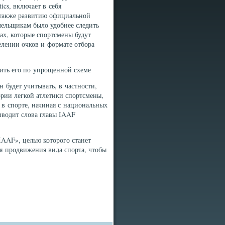
ics, включает в себя
а также развитию официальной
лельщикам было удобнее следить
ах, которые спортсмены будут
елении очков и формате отбора
ить его по упрощенной схеме
 будет учитывать, в частности,
рии легкой атлетики спортсмены,
в спорте, начиная с национальных
водит слова главы IAAF
IAAF», целью которого станет
ля продвижения вида спорта, чтобы