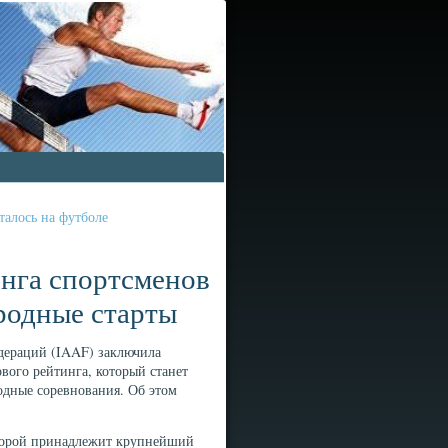
талось на футболе
инга спортсменов
родные старты
дераций (IAAF) заключила
вого рейтинга, который станет
дные соревнования. Об этом
оторой принадлежит крупнейший