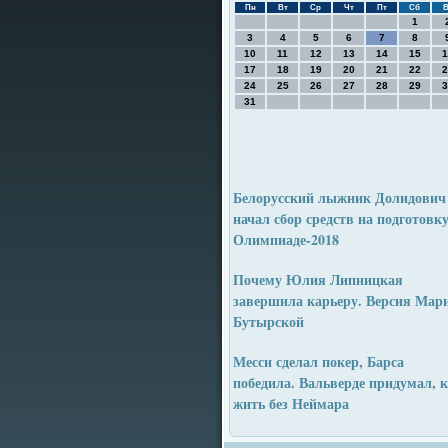
Пн
Вт
Ср
Чт
Пт
Сб
В
1
3
4
5
6
7
8
10
11
12
13
14
15
1
17
18
19
20
21
22
2
24
25
26
27
28
29
3
31
Белорусский лыжник Долидович
начал сбор средств на подготовку
Олимпиаде-2018
Почему Юлия Липницкая
завершила карьеру. Версия Мар
Бутырской
Месси сделал покер, Барса
победила. Вальверде придумал, 
жить без Неймара