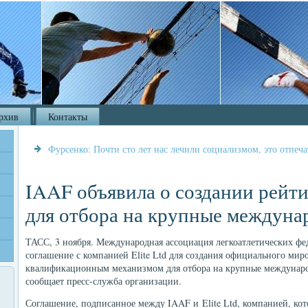
рхив
Контакты
Фурсенко: Почти сто лет нас лечили социализмом, это отпеча
IAAF объявила о создании рейт
для отбора на крупные междуна
ТАСС, 3 ноября. Международная ассоциация легкоатлетических фе
соглашение с компанией Elite Ltd для создания официального миро
квалификационным механизмом для отбора на крупные междунаро
сообщает пресс-служба организации.
Соглашение, подписанное между IAAF и Elite Ltd, компанией, к