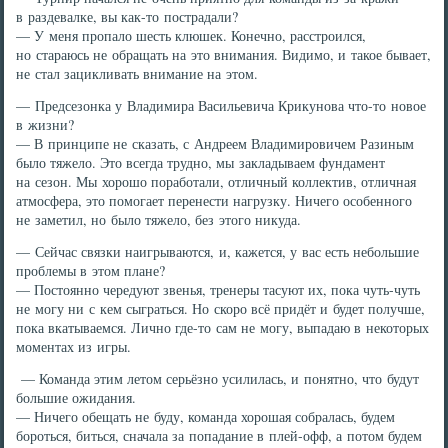
в раздевалке, вы как-то пострадали?
— У меня пропало шесть клюшек. Конечно, расстроился,
но стараюсь не обращать на это внимания. Видимо, и такое бывает,
не стал зацикливать внимание на этом.
— Предсезонка у Владимира Васильевича Крикунова что-то новое
в жизни?
— В принципе не сказать, с Андреем Владимировичем Разиным
было тяжело. Это всегда трудно, мы закладываем фундамент
на сезон. Мы хорошо поработали, отличный коллектив, отличная
атмосфера, это помогает перенести нагрузку. Ничего особенного
не заметил, но было тяжело, без этого никуда.
— Сейчас связки наигрываются, и, кажется, у вас есть небольшие
проблемы в этом плане?
— Постоянно чередуют звенья, тренеры тасуют их, пока чуть-чуть
не могу ни с кем сыграться. Но скоро всё придёт и будет получше,
пока вкатываемся. Лично где-то сам не могу, выпадаю в некоторых
моментах из игры.
— Команда этим летом серьёзно усилилась, и понятно, что будут
большие ожидания.
— Ничего обещать не буду, команда хорошая собралась, будем
бороться, биться, сначала за попадание в плей-офф, а потом будем