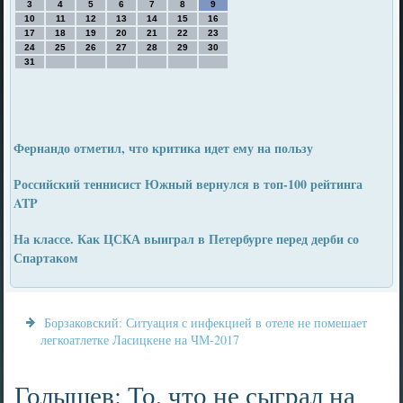
3
4
5
6
7
8
9
10
11
12
13
14
15
16
17
18
19
20
21
22
23
24
25
26
27
28
29
30
31
Фернандо отметил, что критика идет ему на пользу
Российский теннисист Южный вернулся в топ-100 рейтинга
ATP
На классе. Как ЦСКА выиграл в Петербурге перед дерби со
Спартаком
Борзаковский: Ситуация с инфекцией в отеле не помешает
легкоатлетке Ласицкене на ЧМ-2017
Голышев: То, что не сыграл на