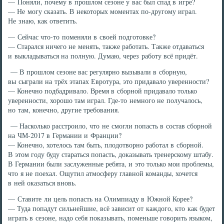
— Поняли, почему в прошлом сезоне у вас был спад в игре?
— Не могу сказать. В некоторых моментах по-другому играл.
Не знаю, как ответить.
— Сейчас что-то поменяли в своей подготовке?
— Старался ничего не менять, также работать. Также отдаваться
и выкладываться на полную. Думаю, через работу всё придёт.
— В прошлом сезоне вас регулярно вызывали в сборную,
вы сыграли на трёх этапах Евротура, это придавало уверенности?
— Конечно подбадривало. Время в сборной придавало только
уверенности, хорошо там играл. Где-то немного не получалось,
но там, конечно, другие требования.
— Насколько расстроило, что не смогли попасть в состав сборной
на ЧМ-2017 в Германии и Франции?
— Конечно, хотелось там быть, плодотворно работал в сборной.
В этом году буду стараться попасть, доказывать тренерскому штабу.
В Германии были заслуженные ребята, и это только мои проблемы,
что я не поехал. Ощутил атмосферу главной команды, хочется
в ней оказаться вновь.
— Ставите ли цель попасть на Олимпиаду в Южной Корее?
— Туда попадут сильнейшие, всё зависит от каждого, кто как будет
играть в сезоне, надо себя показывать, поменьше говорить языком,