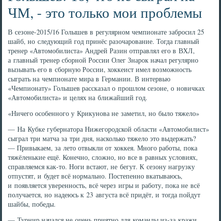
ЧМ, - это только мои проблемы
В сезоне-2015/16 Голышев в регулярном чемпионате забросил 25
шайб, но следующий год принёс разочарование. Тогда главный
тренер «Автомобилиста» Андрей Разин отправлял его в ВХЛ,
а главный тренер сборной России Олег Знарок начал регулярно
вызывать его в сборную России, хоккеист имел возможность
сыграть на чемпионате мира в Германии. В интервью
«Чемпионату» Голышев рассказал о прошлом сезоне, о новичках
«Автомобилиста» и целях на ближайший год.
«Ничего особенного у Крикунова не заметил, но было тяжело»
— На Кубке губернатора Нижегородской области «Автомобилист»
сыграл три матча за три дня, насколько тяжело это выдержать?
— Привыкаем, за лето отвыкли от хоккея. Много работы, пока
тяжёленькие ещё. Конечно, сложно, но все в равных условиях,
справляемся как-то. Ноги встают, не бегут. К сезону нагрузку
отпустят, и будет всё нормально. Постепенно вкатываюсь,
и появляется уверенность, всё через игры и работу, пока не всё
получается, но надеюсь к 23 августа всё придёт, и тогда пойдут
шайбы, победы.
— Турнир начался не очень приятно для команды из-за кражи