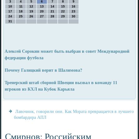
3
4
5
6
7
8
9
10
11
12
13
14
15
16
17
18
19
20
21
22
23
24
25
26
27
28
29
30
31
Алексей Сорокин может быть выбран в совет Международной
федерации футбола
Почему Галицкий верит в Шалимова?
Тренерский штаб сборной Швеции вызвал в команду 11
игроков из КХЛ на Кубок Карьяла
Лавочник, говорили они. Как Мората превращается в лучшего
бомбардира АПЛ
Смирнов: Российским