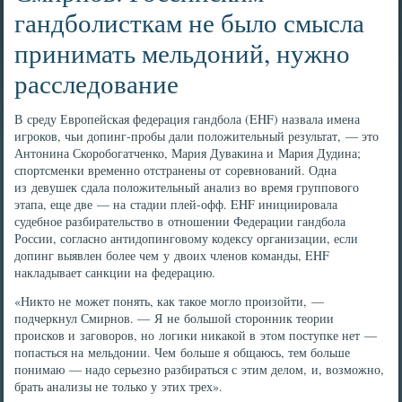
гандболисткам не было смысла
принимать мельдоний, нужно
расследование
В среду Европейская федерация гандбола (EHF) назвала имена
игроков, чьи допинг-пробы дали положительный результат, — это
Антонина Скоробогатченко, Мария Дувакина и Мария Дудина;
спортсменки временно отстранены от соревнований. Одна
из девушек сдала положительный анализ во время группового
этапа, еще две — на стадии плей-офф. EHF инициировала
судебное разбирательство в отношении Федерации гандбола
России, согласно антидопинговому кодексу организации, если
допинг выявлен более чем у двоих членов команды, EHF
накладывает санкции на федерацию.
«Никто не может понять, как такое могло произойти, —
подчеркнул Смирнов. — Я не большой сторонник теории
происков и заговоров, но логики никакой в этом поступке нет —
попасться на мельдонии. Чем больше я общаюсь, тем больше
понимаю — надо серьезно разбираться с этим делом, и, возможно,
брать анализы не только у этих трех».