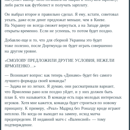
либо расти как футболист и получать зарплату.
Он выбрал второе и правильно сделал. Я ему, кстати, советовал
уехать, даже если денег предложат меньше, чем в Киеве.
На Украину он всегда сможет вернуться, а на Западе двери
открыты временно. Если не успеешь, то потом будет поздно.
Добавлю еще и то, что для сборной Украины это будет
тоже полезно, после Дортмунда он будет играть совершенно
на другом уровне.
«СМОЛОВУ ПРЕДЛОЖИЛИ ДРУГИЕ УСЛОВИЯ, НЕЖЕЛИ
ЯРМОЛЕНКО…»
— Возникает вопрос: как теперь «Динамо» будет без самого
лучшего форварда своей команды?
— Задача не из легких. Я думаю, они рассматривали вариант,
что Ярмоленко рано или поздно уйдет, и у них должен быть
план Б, что называется. В команде есть пара молодых интересных
игроков. Хотя мне кажется, команда будет строиться по новому
принципу. К примеру, «Реал» Мадрид без Роналду вроде играют
неплохо. Но когда он выходит на замену, исход матча
предопределен. И недавний матч с «Валенсией» — тому
подтверждение.