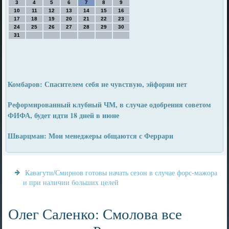
3
4
5
6
7
8
9
10
11
12
13
14
15
16
17
18
19
20
21
22
23
24
25
26
27
28
29
30
31
Комбаров: Спасителем себя не чувствую, эйфории нет
Реформированный клубный ЧМ, в случае одобрения советом
ФИФА, будет идти 18 дней в июне
Шварцман: Мои менеджеры общаются с Феррари
Кавагути/Смирнов готовы начать сезон в случае форс-мажора
и при наличии больших целей
Олег Саленко: Смолова все