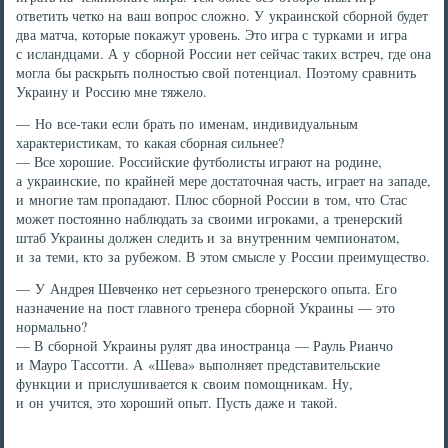
ответить четко на ваш вопрос сложно. У украинской сборной будет
два матча, которые покажут уровень. Это игра с турками и игра
с исландцами. А у сборной России нет сейчас таких встреч, где она
могла бы раскрыть полностью свой потенциал. Поэтому сравнить
Украину и Россию мне тяжело.
— Но все-таки если брать по именам, индивидуальным
характеристикам, то какая сборная сильнее?
— Все хорошие. Российские футболисты играют на родине,
а украинские, по крайней мере достаточная часть, играет на западе,
и многие там пропадают. Плюс сборной России в том, что Стас
может постоянно наблюдать за своими игроками, а тренерский
штаб Украины должен следить и за внутренним чемпионатом,
и за теми, кто за рубежом. В этом смысле у России преимущество.
— У Андрея Шевченко нет серьезного тренерского опыта. Его
назначение на пост главного тренера сборной Украины — это
нормально?
— В сборной Украины рулят два иностранца — Рауль Рианчо
и Мауро Тассотти. А «Шева» выполняет представительские
функции и прислушивается к своим помощникам. Ну,
и он учится, это хороший опыт. Пусть даже и такой.