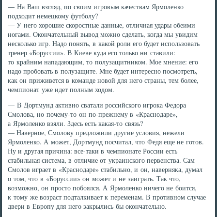
— На Ваш взгляд, по своим игровым качествам Ярмоленко
подходит немецкому футболу?
— У него хорошие скоростные данные, отличная удары обеими
ногами. Окончательный вывод можно сделать, когда мы увидим
несколько игр. Надо понять, в какой роли его будет использовать
тренер «Боруссии». В Киеве куда его только ни ставили:
то крайним нападающим, то полузащитником. Мое мнение: его
надо пробовать в полузащите. Мне будет интересно посмотреть,
как он приживется в команде новой для него страны, тем более,
чемпионат уже идет полным ходом.
— В Дортмунд активно сватали российского игрока Федора
Смолова, но почему-то он по-прежнему в «Краснодаре»,
а Ярмоленко взяли. Здесь есть какая-то связь?
— Наверное, Смолову предложили другие условия, нежели
Ярмоленко. А может, Дортмунд посчитал, что Федя еще не готов.
Ну и другая причина: все-таки в чемпионате России есть
стабильная система, в отличие от украинского первенства. Сам
Смолов играет в «Краснодаре» стабильно, и он, наверняка, думал
о том, что в «Боруссии» он может и не заиграть. Так что,
возможно, он просто побоялся. А Ярмоленко ничего не боится,
к тому же возраст подталкивает к переменам. В противном случае
двери в Европу для него закрылись бы окончательно.