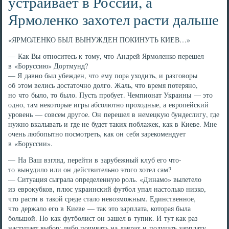
устраивает в России, а
Ярмоленко захотел расти дальше
«ЯРМОЛЕНКО БЫЛ ВЫНУЖДЕН ПОКИНУТЬ КИЕВ…»
— Как Вы относитесь к тому, что Андрей Ярмоленко перешел
в «Боруссию» Дортмунд?
— Я давно был убежден, что ему пора уходить, и разговоры
об этом велись достаточно долго. Жаль, что время потеряно,
но что было, то было. Пусть пробует. Чемпионат Украины — это
одно, там некоторые игры абсолютно проходные, а европейский
уровень — совсем другое. Он перешел в немецкую бундеслигу, где
нужно вкалывать и где не будет таких поблажек, как в Киеве. Мне
очень любопытно посмотреть, как он себя зарекомендует
в «Боруссии».
— На Ваш взгляд, перейти в зарубежный клуб его что-
то вынудило или он действительно этого хотел сам?
— Ситуация сыграла определенную роль. «Динамо» вылетело
из еврокубков, плюс украинский футбол упал настолько низко,
что расти в такой среде стало невозможным. Единственное,
что держало его в Киеве — так это зарплата, которая была
большой. Но как футболист он зашел в тупик. И тут как раз
наступает выбор: либо почивать на лаврах и получать зарплату,