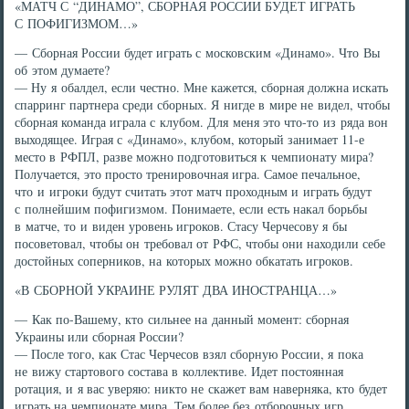
«МАТЧ С “ДИНАМО”, СБОРНАЯ РОССИИ БУДЕТ ИГРАТЬ
С ПОФИГИЗМОМ…»
— Сборная России будет играть с московским «Динамо». Что Вы
об этом думаете?
— Ну я обалдел, если честно. Мне кажется, сборная должна искать
спарринг партнера среди сборных. Я нигде в мире не видел, чтобы
сборная команда играла с клубом. Для меня это что-то из ряда вон
выходящее. Играя с «Динамо», клубом, который занимает 11-е
место в РФПЛ, разве можно подготовиться к чемпионату мира?
Получается, это просто тренировочная игра. Самое печальное,
что и игроки будут считать этот матч проходным и играть будут
с полнейшим пофигизмом. Понимаете, если есть накал борьбы
в матче, то и виден уровень игроков. Стасу Черчесову я бы
посоветовал, чтобы он требовал от РФС, чтобы они находили себе
достойных соперников, на которых можно обкатать игроков.
«В СБОРНОЙ УКРАИНЕ РУЛЯТ ДВА ИНОСТРАНЦА…»
— Как по-Вашему, кто сильнее на данный момент: сборная
Украины или сборная России?
— После того, как Стас Черчесов взял сборную России, я пока
не вижу стартового состава в коллективе. Идет постоянная
ротация, и я вас уверяю: никто не скажет вам наверняка, кто будет
играть на чемпионате мира. Тем более без отборочных игр