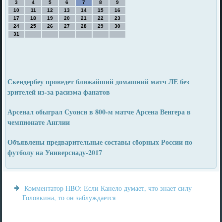
3
4
5
6
7
8
9
10
11
12
13
14
15
16
17
18
19
20
21
22
23
24
25
26
27
28
29
30
31
Скендербеу проведет ближайший домашний матч ЛЕ без
зрителей из-за расизма фанатов
Арсенал обыграл Суонси в 800-м матче Арсена Венгера в
чемпионате Англии
Объявлены предварительные составы сборных России по
футболу на Универсиаду-2017
Комментатор HBO: Если Канело думает, что знает силу
Головкина, то он заблуждается