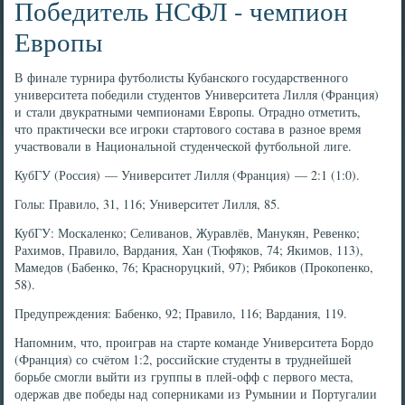
Победитель НСФЛ - чемпион
Европы
В финале турнира футболисты Кубанского государственного
университета победили студентов Университета Лилля (Франция)
и стали двукратными чемпионами Европы. Отрадно отметить,
что практически все игроки стартового состава в разное время
участвовали в Национальной студенческой футбольной лиге.
КубГУ (Россия) — Университет Лилля (Франция) — 2:1 (1:0).
Голы: Правило, 31, 116; Университет Лилля, 85.
КубГУ: Москаленко; Селиванов, Журавлёв, Манукян, Ревенко;
Рахимов, Правило, Вардания, Хан (Тюфяков, 74; Якимов, 113),
Мамедов (Бабенко, 76; Красноруцкий, 97); Рябиков (Прокопенко,
58).
Предупреждения: Бабенко, 92; Правило, 116; Вардания, 119.
Напомним, что, проиграв на старте команде Университета Бордо
(Франция) со счётом 1:2, российские студенты в труднейшей
борьбе смогли выйти из группы в плей-офф с первого места,
одержав две победы над соперниками из Румынии и Португалии