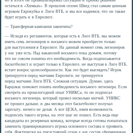
остаться в «Химках». В прошлом сезоне Швед стал самым ценным
игроком Еврокубка и Лиги ВТБ, и мы все надеемся, что он также
будет играть и в Евролиге.
— Трансферная кампания закончена?
— Исходя из регламентов, которые есть в Лиге ВТБ, мы можем
иметь семь легионеров и восьмого можем приобрести только
для выступления в Евролиге. На данный момент семь легионеров
у нас уже есть. Над вакансией восьмого пока думаем, потому
что не совсем понятна его необходимость. Когда подписывается
баскетболист и играет только в Евролиге, не выступая в Лиге ВТБ,
встает вопрос целесообразности. Как это будет выглядеть? Игрок
тренируется перед матчами Евролиги, не тренируется
перед матчами Лиги ВТБ. Сложная ситуация. Думаю, здесь
Барцокас поможет понять необходимость восьмого легионера. Если
смотреть на прошлогодний опыт УНИКСа, то он подписал
восьмого легионера, который провел несколько матчей. УНИКС
не прошел дальше, и два месяца этот баскетболист получал
зарплату, ничего не делая. А вот ЦСКА, имея возможность
подписать такого игрока, на этот шаг не пошел. Есть ведь еще
кандидаты из резервных команд, которые всегда готовы попытаться
заменить травмированного игрока основного состава и проявить
себя. Фактически на предстоящий сезон у нас состав сформирован.