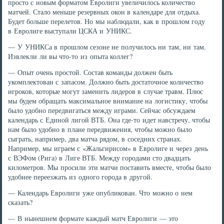
просто с новым форматом Евролиги увеличилось количество
матчей. Стало меньше резервных окон в календаре для отдыха.
Будет больше перелетов. Но мы наблюдали, как в прошлом году
в Евролиге выступали ЦСКА и УНИКС.
— У УНИКСа в прошлом сезоне не получилось ни там, ни там.
Извлекли ли вы что-то из опыта коллег?
— Опыт очень простой. Состав команды должен быть
укомплектован с запасом. Должно быть достаточное количество
игроков, которые могут заменить лидеров в случае травм. Плюс
мы будем обращать максимальное внимание на логистику, чтобы
было удобно передвигаться между играми. Сейчас обсуждаем
календарь с Единой лигой ВТБ. Она где-то идет навстречу, чтобы
нам было удобно в плане передвижения, чтобы можно было
сыграть, например, два матча рядом, в соседних странах.
Например, мы играем с «Жальгирисом» в Евролиге и через день
с ВЭФом (Рига) в Лиге ВТБ. Между городами сто двадцать
километров. Мы просили эти матчи поставить вместе, чтобы было
удобнее переезжать из одного города в другой.
— Календарь Евролиги уже опубликован. Что можно о нем
сказать?
— В нынешнем формате каждый матч Евролиги — это