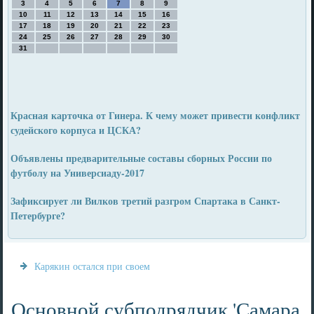
3
4
5
6
7
8
9
10
11
12
13
14
15
16
17
18
19
20
21
22
23
24
25
26
27
28
29
30
31
Красная карточка от Гинера. К чему может привести конфликт
судейского корпуса и ЦСКА?
Объявлены предварительные составы сборных России по
футболу на Универсиаду-2017
Зафиксирует ли Вилков третий разгром Спартака в Санкт-
Петербурге?
Карякин остался при своем
Основной субподрядчик 'Самара