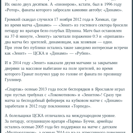
Их около двух десятков. А «пионером», кстати, был в 1996 году
«Ротор», фанаты которого забросали камнями автобус «Динамо».
Громкий скандал случился 17 ноября 2012 года в Химках, где
во время матча «Динамо» — «Зенит» из гостевого сектора бросили
петарду во вратаря бело-голубых Шунина. Матч был остановлен
на 37-й минуте, «Зениту» засчитали поражение 0:3 и «припаяли»
два матча без зрителей, динамовцам, как хозяевам — один.
При этом без публики остались такие заведомо интересные встречи
как «Зенит» — ЦСКА и «Динамо» — «Рубин».
И в 2014 году «Зенит» наказали двумя матчами за закрытыми
дверями за массовое выбегание на поле зрителей, во время
которого Гранат получил удар по голове от фаната по прозвищу
Гулливер.
«Спартак» осенью 2013 года после беспорядков в Ярославле играл
при пустых трибунах с «Локомотивом» и «Зенитом»! Сразу три
матча за бесподобный фейерверк на кубковом матче с «Динамо»
заработали в 2012 году поклонники «Торпедо».
А болельщики ЦСКА отличались на международном уровне.
За петарду, оглушившую вратаря «Пармы» Буччи, армейцы
остались осенью 2005 года без поддержки на матче с датским
«Мидтьюлланом», а осенью 2014-го из-за агрессивного поведения