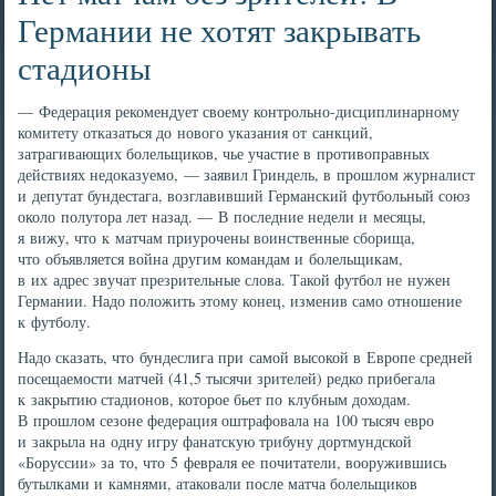
Германии не хотят закрывать
стадионы
— Федерация рекомендует своему контрольно-дисциплинарному
комитету отказаться до нового указания от санкций,
затрагивающих болельщиков, чье участие в противоправных
действиях недоказуемо, — заявил Гриндель, в прошлом журналист
и депутат бундестага, возглавивший Германский футбольный союз
около полутора лет назад. — В последние недели и месяцы,
я вижу, что к матчам приурочены воинственные сборища,
что объявляется война другим командам и болельщикам,
в их адрес звучат презрительные слова. Такой футбол не нужен
Германии. Надо положить этому конец, изменив само отношение
к футболу.
Надо сказать, что бундеслига при самой высокой в Европе средней
посещаемости матчей (41,5 тысячи зрителей) редко прибегала
к закрытию стадионов, которое бьет по клубным доходам.
В прошлом сезоне федерация оштрафовала на 100 тысяч евро
и закрыла на одну игру фанатскую трибуну дортмундской
«Боруссии» за то, что 5 февраля ее почитатели, вооружившись
бутылками и камнями, атаковали после матча болельщиков