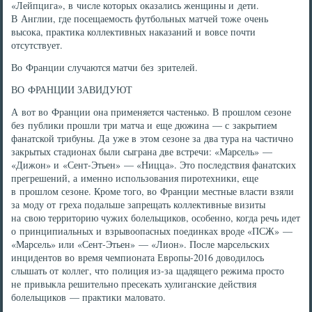
«Лейпцига», в числе которых оказались женщины и дети.
В Англии, где посещаемость футбольных матчей тоже очень
высока, практика коллективных наказаний и вовсе почти
отсутствует.
Во Франции случаются матчи без зрителей.
ВО ФРАНЦИИ ЗАВИДУЮТ
А вот во Франции она применяется частенько. В прошлом сезоне
без публики прошли три матча и еще дюжина — с закрытием
фанатской трибуны. Да уже в этом сезоне за два тура на частично
закрытых стадионах были сыграна две встречи: «Марсель» —
«Дижон» и «Сент-Этьен» — «Ницца». Это последствия фанатских
прегрешений, а именно использования пиротехники, еще
в прошлом сезоне. Кроме того, во Франции местные власти взяли
за моду от греха подальше запрещать коллективные визиты
на свою территорию чужих болельщиков, особенно, когда речь идет
о принципиальных и взрывоопасных поединках вроде «ПСЖ» —
«Марсель» или «Сент-Этьен» — «Лион». После марсельских
инцидентов во время чемпионата Европы-2016 доводилось
слышать от коллег, что полиция из-за щадящего режима просто
не привыкла решительно пресекать хулиганские действия
болельщиков — практики маловато.