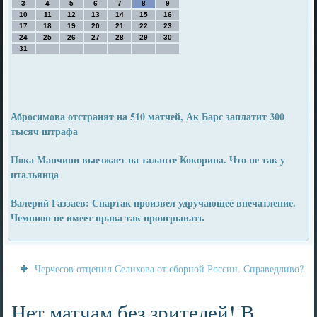
3
4
5
6
7
8
9
10
11
12
13
14
15
16
17
18
19
20
21
22
23
24
25
26
27
28
29
30
31
Абросимова отстранят на 510 матчей, Ак Барс заплатит 300
тысяч штрафа
Пока Манчини выезжает на таланте Кокорина. Что не так у
итальянца
Валерий Газзаев: Спартак произвел удручающее впечатление.
Чемпион не имеет права так проигрывать
Черчесов отцепил Селихова от сборной России. Справедливо?
Нет матчам без зрителей! В