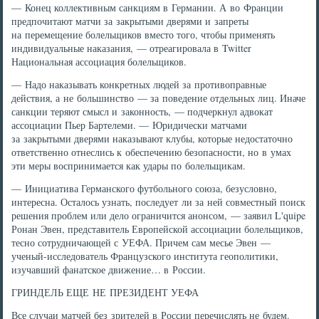
— Конец коллективным санкциям в Германии. А во Франции
предпочитают матчи за закрытыми дверями и запреты
на перемещение болельщиков вместо того, чтобы применять
индивидуальные наказания, — отреагировала в Twitter
Национальная ассоциация болельщиков.
— Надо наказывать конкретных людей за противоправные
действия, а не большинство — за поведение отдельных лиц. Иначе
санкции теряют смысл и законность, — подчеркнул адвокат
ассоциации Пьер Бартелеми. — Юридически матчами
за закрытыми дверями наказывают клубы, которые недостаточно
ответственно отнеслись к обеспечению безопасности, но в умах
эти меры воспринимается как удары по болельщикам.
— Инициатива Германского футбольного союза, безусловно,
интересна. Осталось узнать, последует ли за ней совместный поиск
решения проблем или дело ограничится анонсом, — заявил L'quipe
Ронан Эвен, представитель Европейской ассоциации болельщиков,
тесно сотрудничающей с УЕФА. Причем сам месье Эвен —
ученый-исследователь Французского института геополитики,
изучавший фанатское движение… в России.
ГРИНДЕЛЬ ЕЩЕ НЕ ПРЕЗИДЕНТ УЕФА
Все случаи матчей без зрителей в России перечислять не будем.