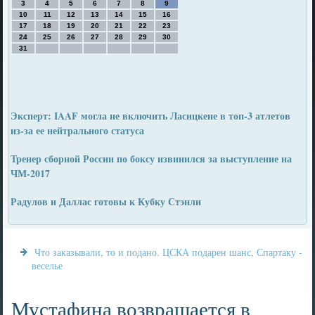
3
4
5
6
7
8
9
10
11
12
13
14
15
16
17
18
19
20
21
22
23
24
25
26
27
28
29
30
31
Эксперт: IAAF могла не включить Ласицкене в топ-3 атлетов
из-за ее нейтрального статуса
Тренер сборной России по боксу извинился за выступление на
ЧМ-2017
Радулов и Даллас готовы к Кубку Стэнли
Что заказывали, то и подано. ЦСКА подарен шанс, Спартаку -
веселье
Мустафина возвращается в