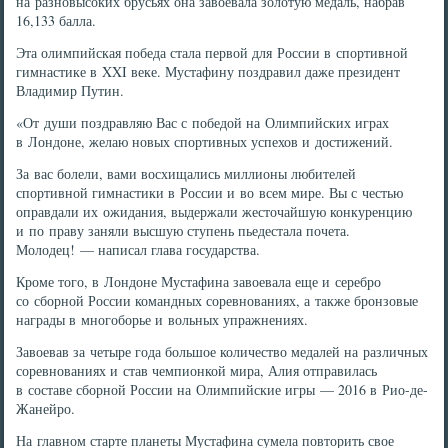
на разновысоких брусьях она завоевала золотую медаль, набрав
16,133 балла.
Эта олимпийская победа стала первой для России в спортивной
гимнастике в XXI веке. Мустафину поздравил даже президент
Владимир Путин.
«От души поздравляю Вас с победой на Олимпийских играх
в Лондоне, желаю новых спортивных успехов и достижений.
За вас болели, вами восхищались миллионы любителей
спортивной гимнастики в России и во всем мире. Вы с честью
оправдали их ожидания, выдержали жесточайшую конкуренцию
и по праву заняли высшую ступень пьедестала почета.
Молодец! — написал глава государства.
Кроме того, в Лондоне Мустафина завоевала еще и серебро
со сборной России командных соревнованиях, а также бронзовые
награды в многоборье и вольных упражнениях.
Завоевав за четыре года большое количество медалей на различных
соревнованиях и став чемпионкой мира, Алия отправилась
в составе сборной России на Олимпийские игры — 2016 в Рио-де-
Жанейро.
На главном старте планеты Мустафина сумела повторить свое