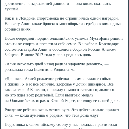
достижение четырехлетней давности — она вновь оказалась
лучшей.
Как и в Лондоне, спортсменка не ограничилась одной наградой.
На счету Алии также бронза в многоборье и серебро в командных
соревнованиях.
После очередной порции олимпийских успехов Мустафина решила
отойти от спорта и посвятила себе семье. В ноябре в Краснодаре
состоялась свадьба Алии и бобслеиста сборной России Алексея
Зайцева. В июне 2017 года у пары родилась дочь.
«Алия несколько дней назад родила здоровую девочку», —
рассказала тогда Валентина Родионенко.
«Для нас с Алией рождение ребенка — самое важное событие
в жизни. У нас все отлично, здоровье у дочки шикарное. Все
замечательно! Конечно, поначалу немного тяжело справляться,
но это ждет всех родителей. Если выиграю медаль
на Олимпийских играх в Южной Корее, посвящу ее нашей дочке.
Рождение ребенка очень мотивирует. Это действительно придает
силы — когда думаешь о родных, что тебя дома ждут.
Подготовка к олимпийскому сезону у нас началась практически