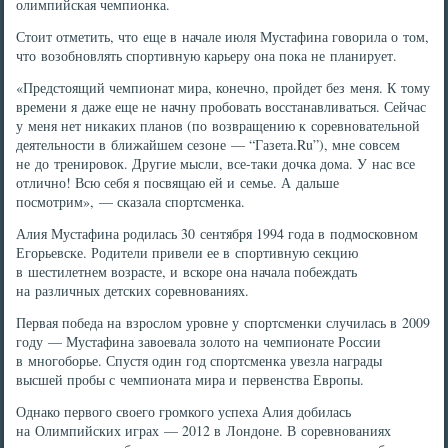
олимпийская чемпионка.
Стоит отметить, что еще в начале июля Мустафина говорила о том,
что возобновлять спортивную карьеру она пока не планирует.
«Предстоящий чемпионат мира, конечно, пройдет без меня. К тому
времени я даже еще не начну пробовать восстанавливаться. Сейчас
у меня нет никаких планов (по возвращению к соревновательной
деятельности в ближайшем сезоне — “Газета.Ru”), мне совсем
не до тренировок. Другие мысли, все-таки дочка дома. У нас все
отлично! Всю себя я посвящаю ей и семье. А дальше
посмотрим», — сказала спортсменка.
Алия Мустафина родилась 30 сентября 1994 года в подмосковном
Егорьевске. Родители привели ее в спортивную секцию
в шестилетнем возрасте, и вскоре она начала побеждать
на различных детских соревнованиях.
Первая победа на взрослом уровне у спортсменки случилась в 2009
году — Мустафина завоевала золото на чемпионате России
в многоборье. Спустя один год спортсменка увезла награды
высшей пробы с чемпионата мира и первенства Европы.
Однако первого своего громкого успеха Алия добилась
на Олимпийских играх — 2012 в Лондоне. В соревнованиях