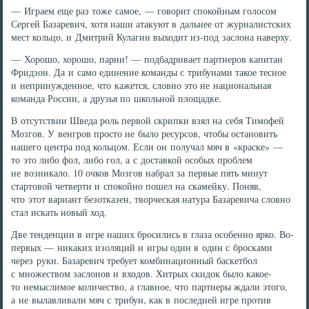
— Играем еще раз тоже самое, — говорит спокойным голосом
Сергей Базаревич, хотя наши атакуют в дальнее от журналистских
мест кольцо, и Дмитрий Кулагин выходит из-под заслона наверху.
— Хорошо, хорошо, парни! — подбадривает партнеров капитан
Фридзон. Да и само единение команды с трибунами такое тесное
и непринужденное, что кажется, словно это не национальная
команда России, а друзья по школьной площадке.
В отсутствии Шведа роль первой скрипки взял на себя Тимофей
Мозгов. У венгров просто не было ресурсов, чтобы остановить
нашего центра под кольцом. Если он получал мяч в «краске» —
то это либо фол, либо гол, а с доставкой особых проблем
не возникало. 10 очков Мозгов набрал за первые пять минут
стартовой четверти и спокойно пошел на скамейку. Поняв,
что этот вариант безотказен, творческая натура Базаревича словно
стал искать новый ход.
Две тенденции в игре наших бросились в глаза особенно ярко. Во-
первых — никаких изоляций и игры один в один с бросками
через руки. Базаревич требует комбинационный баскетбол
с множеством заслонов и входов. Хитрых скидок было какое-
то немыслимое количество, а главное, что партнеры ждали этого,
а не вылавливали мяч с трибун, как в последней игре против