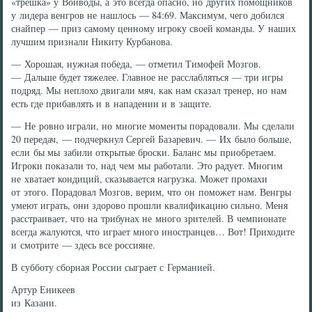
«трешка» у Войводы, а это всегда опасно, но других помощников
у лидера венгров не нашлось — 84:69. Максимум, чего добился
снайпер — приз самому ценному игроку своей команды. У наших
лучшим признали Никиту Курбанова.
— Хорошая, нужная победа, — отметил Тимофей Мозгов.
— Дальше будет тяжелее. Главное не расслабляться — три игры
подряд. Мы неплохо двигали мяч, как нам сказал тренер, но нам
есть где прибавлять и в нападении и в защите.
— Не ровно играли, но многие моменты порадовали. Мы сделали
20 передач, — подчеркнул Сергей Базаревич. — Их было больше,
если бы мы забили открытые броски. Баланс мы приобретаем.
Игроки показали то, над чем мы работали. Это радует. Многим
не хватает кондиций, сказывается нагрузка. Может промахи
от этого. Порадовал Мозгов, верим, что он поможет нам. Венгры
умеют играть, они здорово прошли квалификацию сильно. Меня
расстраивает, что на трибунах не много зрителей. В чемпионате
всегда жалуются, что играет много иностранцев… Вот! Приходите
и смотрите — здесь все россияне.
В субботу сборная России сыграет с Германией.
Артур Еникеев
из Казани.