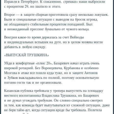
Израиля в Петербурге. К сожалению, «трешки» наши выбросили
с процентом 29, но хватило и этого.
Второе — в защите сборная приготовила сразу несколько ловушек.
Были и специальные ситуации с выводом на бросок игрока,
не обладающего стабильным процентом попаданий. Был
и неожиданный прессинг буквально от чужого кольца.
Венгрия какое-то время держалась за счет Войводы
и индивидуальных вспышек на дуге, но в целом хозяева могли
добавить в любую секунду.
«ВЫПУСКАЙ ТРУШКИНА»
Уйдя в комфортные «плюс 20», Базаревич начал играть очень
широкой ротацией. Без Воронцевича, Курбанова и особенно
Мозгова в атаке все пошло куда туже, но в защите Антонов
и Зубков выкладывались по полной, поэтому основательную
погоню гости так и не организовали.
Казанская публика требовала у тренера выпустить на площадку
местного воспитанника Владислава Трушкина, но Базаревич
и не думал угождать трибунам. Он словно специально смотрел
за тем, как команда будет выпутываться из сложной ситуации, даже
не беря тайм-аут, когда ситуация вроде бы требовала. Полетела