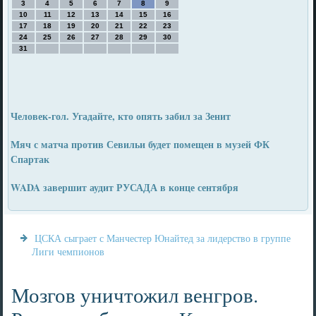
3
4
5
6
7
8
9
10
11
12
13
14
15
16
17
18
19
20
21
22
23
24
25
26
27
28
29
30
31
Человек-гол. Угадайте, кто опять забил за Зенит
Мяч с матча против Севильи будет помещен в музей ФК
Спартак
WADA завершит аудит РУСАДА в конце сентября
ЦСКА сыграет с Манчестер Юнайтед за лидерство в группе
Лиги чемпионов
Мозгов уничтожил венгров.