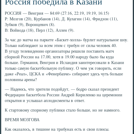
Россия победила в Казани
РОССИЯ — Венгрия — 84:69 (27:16, 22:19, 19:19, 16:15)
Р: Мозгов (20), Курбанов (14), Д. Кулагин (14), Фридзон (11),
Зубков (9), Воронцевич (8).
В: Войвода (18), Перл (12), Аллен (9).
За час до матча на паркете «Баскет-холла» бурлит натуральное шоу.
Только наблюдают за всем этим с трибун от силы человек 40.
В угоду телевидению организаторы решили поставить матч
сборной России на 17.00, хотя в 19.00 народу было бы куда
больше. Германия, Венгрия и Исландия заинтересовали в Казани
только самую баскетбольную публику. О чем уж говорить, если
даже «Реал», ЦСКА и «Фенербахче» собирают здесь чуть больше
половины арены?
— Надеюсь, что зрители подойдут, — бодро сказал президент
Федерации баскетбола России Андрей Кириленко на церемонии
открытия и услышал аплодисменты в ответ.
К стартовому спорному публики стало больше, но не намного.
ВРЕМЯ МОЗГОВА
Как оказалось, в тишине на трибунах есть и свои плюсы.