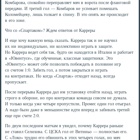
Комбарова, спокойно переправляет мяч в ворота после фланговой
передачи. И третий гол — Комбаров не успевает помешать
Коломейцеву, лишь толкает в спину. В это опять же происходит
в его зоне.
Что со «Спартаком»? Ждем ответов от Карреры
И еще хочу важную вещь сказать. Каррера так и не научил
их ни индивидуально, ни коллективно играть в защите.
Но Каррера ведет себя так, будто он находится в Италии и работает
в «Ювентусе», где обученные, классные защитники. Это
«Ювентус» может себе позволить побеждать в половине игр
со счетом 1:0. Забить гол, а потом закрыться и играть
на контратаках. Но когда «Спартак» отходит назад, всегда
пропускает.
После перерыва Каррера дал им установку отойти назад, играть
строго в обороне, но про контратаки команда совсем не думала.
И только когда уже четыре пропустили, Промес один гол отыграл.
А надо было даже в меньшинстве идти вперед и забивать третий
еще при счете 2:0.
По двум последним матчам я увидел, почему Каррера раньше
не ставил Селихова. С ЦСКА гол от Витиньо — полностью его.
С «Локо» трудно его обвинить в этих четырех голах, но мяч