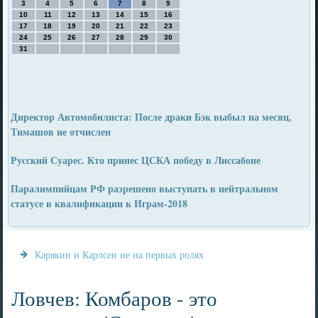
3
4
5
6
7
8
9
10
11
12
13
14
15
16
17
18
19
20
21
22
23
24
25
26
27
28
29
30
31
Директор Автомобилиста: После драки Бэк выбыл на месяц,
Тимашов не отчислен
Русский Суарес. Кто принес ЦСКА победу в Лиссабоне
Паралимпийцам РФ разрешено выступать в нейтральном
статусе в квалификации к Играм-2018
Карякин и Карлсен не на первых ролях
Ловчев: Комбаров - это