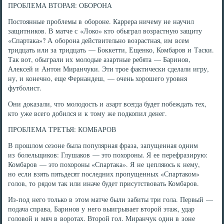
ПРОБЛЕМА ВТОРАЯ: ОБОРОНА
Постоянные проблемы в обороне. Каррера ничему не научил
защитников. В матче с «Локо» кто обыграл возрастную защиту
«Спартака»? А оборона действительно возрастная, им всем
тридцать или за тридцать — Боккетти, Ещенко, Комбаров и Таски.
Так вот, обыграли их молодые азартные ребята — Баринов,
Алексей и Антон Миранчуки. Эти трое фактически сделали игру,
ну, и конечно, еще Фернандеш, — очень хорошего уровня
футболист.
Они доказали, что молодость и азарт всегда будет побеждать тех,
кто уже всего добился и к тому же подкопил денег.
ПРОБЛЕМА ТРЕТЬЯ: КОМБАРОВ
В прошлом сезоне была популярная фраза, запущенная одним
из болельщиков: Глушаков — это похороны. Я ее перефразирую:
Комбаров — это похороны «Спартака». Я не цепляюсь к нему,
но если взять пятьдесят последних пропущенных «Спартаком»
голов, то рядом так или иначе будет присутствовать Комбаров.
Из-под него только в этом матче были забиты три гола. Первый —
подача справа, Баринов у него выигрывает второй этаж, удар
головой и мяч в воротах. Второй гол. Миранчук один в зоне