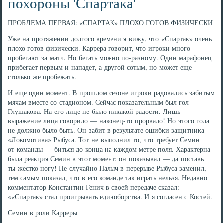
похороны 'Спартака'
ПРОБЛЕМА ПЕРВАЯ: «СПАРТАК» ПЛОХО ГОТОВ ФИЗИЧЕСКИ
Уже на протяжении долгого времени я вижу, что «Спартак» очень
плохо готов физически. Каррера говорит, что игроки много
пробегают за матч. Но бегать можно по-разному. Один марафонец
прибегает первым и нападет, а другой сотым, но может еще
столько же пробежать.
И еще один момент. В прошлом сезоне игроки радовались забитым
мячам вместе со стадионом. Сейчас показательным был гол
Глушакова. На его лице не было никакой радости. Лишь
выражение лица говорило — наконец-то прорвало! Но этого гола
не должно было быть. Он забит в результате ошибки защитника
«Локомотива» Рыбуса. Тот не выполнил то, что требует Семин
от команды — биться до конца на каждом метре поля. Характерна
была реакция Семин в этот момент: он показывал — да поставь
ты жестко ногу! Не случайно Палыч в перерыве Рыбуса заменил,
тем самым показал, что в его команде так играть нельзя. Недавно
комментатор Константин Генич в своей передаче сказал:
««Спартак» стал проигрывать единоборства. И я согласен с Костей.
Семин в роли Карреры