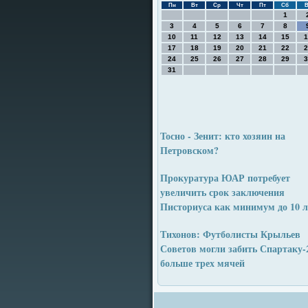
Пн
Вт
Ср
Чт
Пт
Сб
В
1
3
4
5
6
7
8
10
11
12
13
14
15
1
17
18
19
20
21
22
2
24
25
26
27
28
29
3
31
Тосно - Зенит: кто хозяин на
Петровском?
Прокуратура ЮАР потребует
увеличить срок заключения
Писториуса как минимум до 10 л
Тихонов: Футболисты Крыльев
Советов могли забить Спартаку-
больше трех мячей