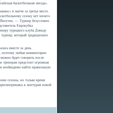
сийская баскетбольная звезда».
икос» в матче за третье место.
скетбольному сезону нет ничего
 Ватутин. — Турнир безусловно
дставитель Еврокубка
енеру турецкого клуба Дэвиду
й турнир, который традиционно
алась вместе за день
и, поэтому любые комментарии
 можно будет говорить после
 и тренерам предстоит огромная
ам необходимо найти правильную
ние сезоны, но только время
 присматриваясь к контурам новой