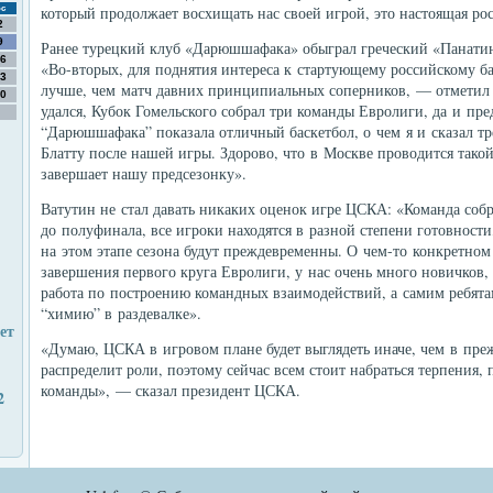
который продолжает восхищать нас своей игрой, это настоящая рос
с
2
9
Ранее турецкий клуб «Дарюшшафака» обыграл греческий «Панатина
6
«Во-вторых, для поднятия интереса к стартующему российскому ба
3
лучше, чем матч давних принципиальных соперников, — отметил
0
удался, Кубок Гомельского собрал три команды Евролиги, да и пре
“Дарюшшафака” показала отличный баскетбол, о чем я и сказал тр
Блатту после нашей игры. Здорово, что в Москве проводится тако
завершает нашу предсезонку».
Ватутин не стал давать никаких оценок игре ЦСКА: «Команда собр
до полуфинала, все игроки находятся в разной степени готовност
на этом этапе сезона будут преждевременны. О чем-то конкретном
завершения первого круга Евролиги, у нас очень много новичков,
работа по построению командных взаимодействий, а самим ребят
“химию” в раздевалке».
ет
«Думаю, ЦСКА в игровом плане будет выглядеть иначе, чем в преж
распределит роли, поэтому сейчас всем стоит набраться терпения,
команды», — сказал президент ЦСКА.
2