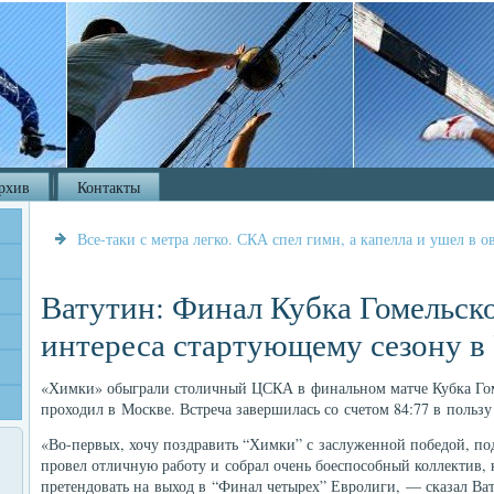
рхив
Контакты
Все-таки с метра легко. СКА спел гимн, а капелла и ушел в о
Ватутин: Финал Кубка Гомельск
интереса стартующему сезону в
«Химки» обыграли столичный ЦСКА в финальном матче Кубка Гоме
проходил в Москве. Встреча завершилась со счетом 84:77 в пользу
«Во-первых, хочу поздравить “Химки” с заслуженной победой, п
провел отличную работу и собрал очень боеспособный коллектив, 
претендовать на выход в “Финал четырех” Евролиги, — сказал Ва