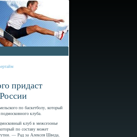
вертайм
ого придаст
 России
льского по баскетболу, который
 подмосковного клуба.
одмосковный клуб в межсезонье
который по составу может
тутин. — Рад за Алексея Шведа,