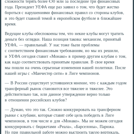
сложности терять более €30 млн за последние три финансовых
года. Президент УЕФА еще раз заявил о том, что будет жестко
бороться с нарушениями финансовых правил со стороны клубов,
и это будет главной темой в европейском футболе в ближайшее
время.
Ведущие клубы обеспокоены тем, что некие клубы могут тратить
деньги без оглядки. Наша позиция такова: механизм, принятый
УЕФА, — правильный. У нас тоже были проблемы
с соответствием финансовым требованиям, но мы их решили,
и УЕФА сегодня ставит «Монако» в пример другим клубам о том,
как надо соответствовать принятым правилам. В свое время
мы пошли на очень серьезные изменения нашей политики. После
нашей игры с «Манчестер сити» в Лиге чемпионов.
— В России существует устоявшееся мнение, что с каждым годом
трансферный рынок становится все тяжелее и тяжелее. Это
действительно так, или данное утверждение верно только
в отношении российских клубов?
— Думаю, что это так. Сложно конкурировать на трансферном
рынке с клубами, которые ставят себе цель победить в Лиге
чемпионов, в том числе и для «Монако». Мы не можем сегодня
конкурировать с бюджетами «Реала», «Барселоны», Парижа.
Но при правильной работе можно выстроить такую вертикаль,