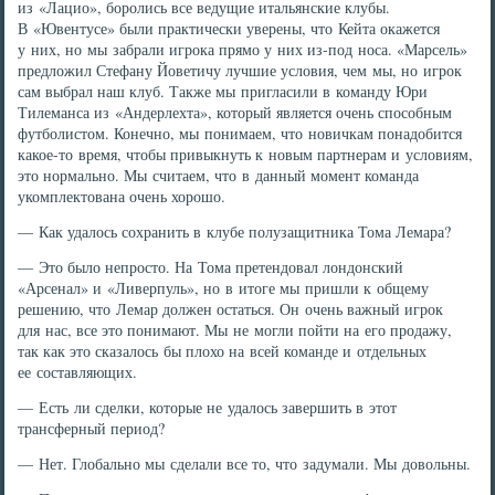
из «Лацио», боролись все ведущие итальянские клубы.
В «Ювентусе» были практически уверены, что Кейта окажется
у них, но мы забрали игрока прямо у них из-под носа. «Марсель»
предложил Стефану Йоветичу лучшие условия, чем мы, но игрок
сам выбрал наш клуб. Также мы пригласили в команду Юри
Тилеманса из «Андерлехта», который является очень способным
футболистом. Конечно, мы понимаем, что новичкам понадобится
какое-то время, чтобы привыкнуть к новым партнерам и условиям,
это нормально. Мы считаем, что в данный момент команда
укомплектована очень хорошо.
— Как удалось сохранить в клубе полузащитника Тома Лемара?
— Это было непросто. На Тома претендовал лондонский
«Арсенал» и «Ливерпуль», но в итоге мы пришли к общему
решению, что Лемар должен остаться. Он очень важный игрок
для нас, все это понимают. Мы не могли пойти на его продажу,
так как это сказалось бы плохо на всей команде и отдельных
ее составляющих.
— Есть ли сделки, которые не удалось завершить в этот
трансферный период?
— Нет. Глобально мы сделали все то, что задумали. Мы довольны.