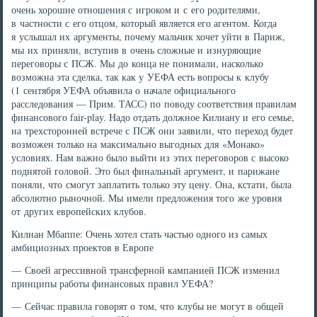
очень хорошие отношения с игроком и с его родителями,
в частности с его отцом, который является его агентом. Когда
я услышал их аргументы, почему мальчик хочет уйти в Париж,
мы их приняли, вступив в очень сложные и изнуряющие
переговоры с ПСЖ. Мы до конца не понимали, насколько
возможна эта сделка, так как у УЕФА есть вопросы к клубу
(1 сентября УЕФА объявила о начале официального
расследования — Прим. ТАСС) по поводу соответствия правилам
финансового fair-play. Надо отдать должное Килиану и его семье,
на трехсторонней встрече с ПСЖ они заявили, что переход будет
возможен только на максимально выгодных для «Монако»
условиях. Нам важно было выйти из этих переговоров с высоко
поднятой головой. Это был финальный аргумент, и парижане
поняли, что смогут заплатить только эту цену. Она, кстати, была
абсолютно рыночной. Мы имели предложения того же уровня
от других европейских клубов.
Килиан Мбаппе: Очень хотел стать частью одного из самых
амбициозных проектов в Европе
— Своей агрессивной трансферной кампанией ПСЖ изменил
принципы работы финансовых правил УЕФА?
— Сейчас правила говорят о том, что клубы не могут в общей