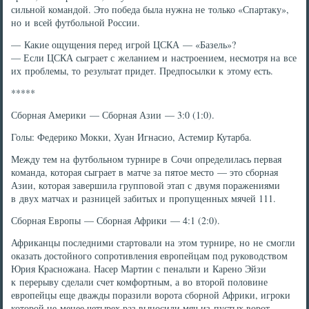
сильной командой. Это победа была нужна не только «Спартаку»,
но и всей футбольной России.
— Какие ощущения перед игрой ЦСКА — «Базель»?
— Если ЦСКА сыграет с желанием и настроением, несмотря на все
их проблемы, то результат придет. Предпосылки к этому есть.
*****
Сборная Америки — Сборная Азии — 3:0 (1:0).
Голы: Федерико Мокки, Хуан Игнасио, Астемир Кутарба.
Между тем на футбольном турнире в Сочи определилась первая
команда, которая сыграет в матче за пятое место — это сборная
Азии, которая завершила групповой этап с двумя поражениями
в двух матчах и разницей забитых и пропущенных мячей 111.
Сборная Европы — Сборная Африки — 4:1 (2:0).
Африканцы последними стартовали на этом турнире, но не смогли
оказать достойного сопротивления европейцам под руководством
Юрия Красножана. Насер Мартин с пенальти и Карено Эйзи
к перерыву сделали счет комфортным, а во второй половине
европейцы еще дважды поразили ворота сборной Африки, игроки
которой не менее четырех раз выносили мяч из пустых ворот.