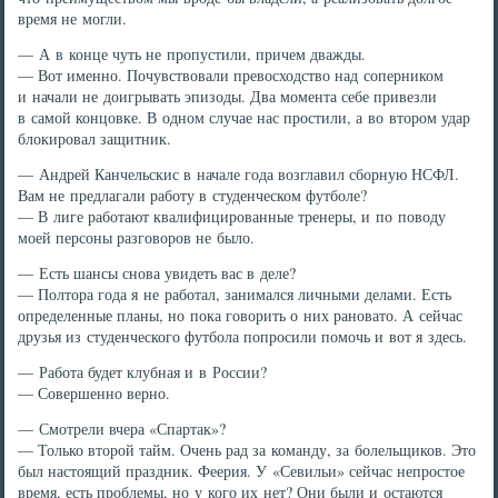
время не могли.
— А в конце чуть не пропустили, причем дважды.
— Вот именно. Почувствовали превосходство над соперником
и начали не доигрывать эпизоды. Два момента себе привезли
в самой концовке. В одном случае нас простили, а во втором удар
блокировал защитник.
— Андрей Канчельскис в начале года возглавил сборную НСФЛ.
Вам не предлагали работу в студенческом футболе?
— В лиге работают квалифицированные тренеры, и по поводу
моей персоны разговоров не было.
— Есть шансы снова увидеть вас в деле?
— Полтора года я не работал, занимался личными делами. Есть
определенные планы, но пока говорить о них рановато. А сейчас
друзья из студенческого футбола попросили помочь и вот я здесь.
— Работа будет клубная и в России?
— Совершенно верно.
— Смотрели вчера «Спартак»?
— Только второй тайм. Очень рад за команду, за болельщиков. Это
был настоящий праздник. Феерия. У «Севильи» сейчас непростое
время, есть проблемы, но у кого их нет? Они были и остаются