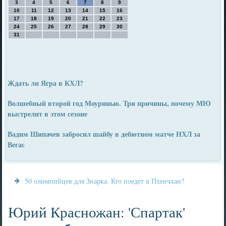
3
4
5
6
7
8
9
10
11
12
13
14
15
16
17
18
19
20
21
22
23
24
25
26
27
28
29
30
31
Ждать ли Ягра в КХЛ?
Волшебный второй год Моуринью. Три причины, почему МЮ
выстрелит в этом сезоне
Вадим Шипачев забросил шайбу в дебютном матче НХЛ за
Вегас
50 олимпийцев для Знарка. Кто поедет в Пхенчхан?
Юрий Красножан: 'Спартак'