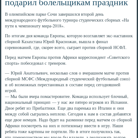
подарил болельщикам праздник
В олимпийском парке Сочи завершился второй день
международного футбольного турнира студенческих сборных «На
пути к чемпионату мира-2018».
По итогам дня команда Европы, которую возглавляет экс-наставник
сборной Казахстана Юрий Красножан, вышла в финал
соревнований, где, скорее всего, сыграет против сборной НСФЛ.
Перед матчем Европы против Африки корреспондент «Советского
спорта» побеседовал с тренером.
— Юрий Анатольевич, несколько слов о вчерашнем матче против
сборной МСФС (Международный студенческий футбольный союз)
и об возможных перестановках в составе перед сегодняшней
игрой.
— Мы были вчера помастеровитее. Команда использует блочный,
национальный принцип — у нас же пятеро игроков из Испании.
Двое ребят из Прибалтики. Еще два паренька из Италии и они
между собой сыгрались неплохо. Сегодня к нам в состав добавятся
еще двое немцев. Надо будет на разминке перед матчем со сборной
Африки посмотреть на них и потихоньку ввести в игру. Наши
ребята тоже картины не портили. Но в итоге получилось так,
что преимуществом мы вроде бы владели, а реализовать долгое