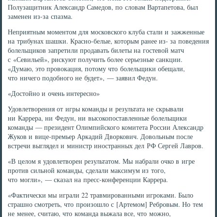
Полузащитник Александр Самедов, по словам Вартапетова, был
заменен из-за спазма.
Неприятным моментом для московского клуба стали и зажженные
на трибунах шашки. Красно-белые, которым ранее из- за поведения
болельщиков запретили продавать билеты на гостевой матч
с «Севильей», рискуют получить более серьезные санкции.
«Думаю, это провокация, потому что болельщики обещали,
что ничего подобного не будет», — заявил Федун.
«Достойно и очень интересно»
Удовлетворения от игры команды и результата не скрывали
ни Каррера, ни Федун, ни высокопоставленные болельщики
команды — президент Олимпийского комитета России Александр
Жуков и вице-премьер Аркадий Дворкович. Довольным после
встречи выглядел и министр иностранных дел РФ Сергей Лавров.
«В целом я удовлетворен результатом. Мы набрали очко в игре
против сильной команды, сделали максимум из того,
что могли», — сказал на пресс-конференции Каррера.
«Фактически мы играли 22 травмированными игроками. Было
страшно смотреть, что произошло с [Артемом] Ребровым. Но тем
не менее, считаю, что команда выжала все, что можно,