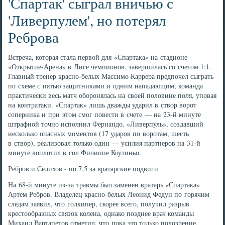
'Спартак' сыграл вничью с
'Ливерпулем', но потерял
Реброва
Встреча, которая стала первой для «Спартака» на стадионе
«Открытие-Арена» в Лиге чемпионов, завершилась со счетом 1:1.
Главный тренер красно-белых Массимо Каррера предпочел сыграть
по схеме с пятью защитниками и одним нападающим, команда
практически весь матч оборонялась на своей половине поля, уповая
на контратаки. «Спартак» лишь дважды ударил в створ ворот
соперника и при этом смог повести в счете — на 23-й минуте
штрафной точно исполнил Фернандо. «Ливерпуль», создавший
несколько опасных моментов (17 ударов по воротам, шесть
в створ), реализовал только один — усилия партнеров на 31-й
минуте воплотил в гол Филиппе Коутиньо.
Ребров и Селихов - по 7,5 за вратарские подвиги
На 68-й минуте из-за травмы был заменен вратарь «Спартака»
Артем Ребров. Владелец красно-белых Леонид Федун по горячим
следам заявил, что голкипер, скорее всего, получил разрыв
крестообразных связок колена, однако позднее врач команды
Михаил Вартапетов отметил, что пока это только подозрение.