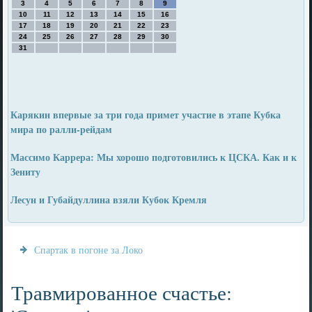
3
4
5
6
7
8
9
10
11
12
13
14
15
16
17
18
19
20
21
22
23
24
25
26
27
28
29
30
31
Карякин впервые за три года примет участие в этапе Кубка
мира по ралли-рейдам
Массимо Каррера: Мы хорошо подготовились к ЦСКА. Как и к
Зениту
Лесун и Губайдуллина взяли Кубок Кремля
Спартак в погоне за Локо
Травмированное счастье: