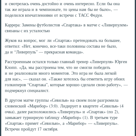
и смотрелась очень достойно и очень интересно. Если бы она
так же играла и в чемпионате, то цены нам бы не было», —
поделился впечатлениями от встречи с ТАСС Федун.
Каррера: Замены футболистов «Спартака» в матче с «Ливерпулем»
связаны с их усталостью
Жуков на вопрос, мог ли «Спартак» претендовать на большее,
ответил: «Нет, конечно, все-таки половины состава не было,
да и “Ливерпуль” — прекрасная команда».
Расстроенным остался только главный тренер «Ливерпуля» Юрген
Клопп. «Да, мы расстроены тем, что не смогли победить
и не реализовали много моментов. Это игра не была легкой
для нас», — сказал он. «Также хотелось бы отметить игру обоих
голкиперов “Спартака”, которые хорошо сделали свою работу», —
подчеркнул специалист.
В другом матче группы «Севилья» на своем поле разгромила
словенский «Марибор» (3:0). Лидирует в квартете «Севилья» (4
очка), далее расположились «Ливерпуль» и «Спартак» (по 2),
замыкает турнирную таблицу «Марибор» (1). В третьем туре
«Спартак» примет «Севилью», а «Марибор» — «Ливерпуль».
Встречи пройдут 17 октября.