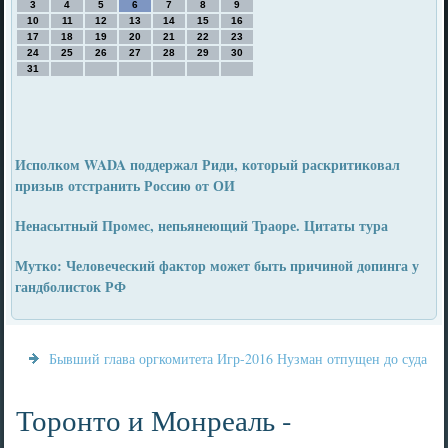
3
4
5
6
7
8
9
10
11
12
13
14
15
16
17
18
19
20
21
22
23
24
25
26
27
28
29
30
31
Исполком WADA поддержал Риди, который раскритиковал
призыв отстранить Россию от ОИ
Ненасытный Промес, непьянеющий Траоре. Цитаты тура
Мутко: Человеческий фактор может быть причиной допинга у
гандболисток РФ
Бывший глава оргкомитета Игр-2016 Нузман отпущен до суда
Торонто и Монреаль -