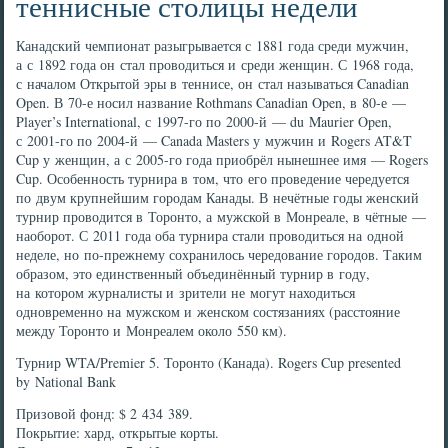
теннисные столицы недели
Канадский чемпионат разыгрывается с 1881 года среди мужчин,
а с 1892 года он стал проводиться и среди женщин. С 1968 года,
с началом Открытой эры в теннисе, он стал называться Canadian
Open. В 70-е носил название Rothmans Canadian Open, в 80-е —
Player’s International, с 1997-го по 2000-й — du Maurier Open,
с 2001-го по 2004-й — Canada Masters у мужчин и Rogers AT&T
Cup у женщин, а с 2005-го года приобрёл нынешнее имя — Rogers
Cup. Особенность турнира в том, что его проведение чередуется
по двум крупнейшим городам Канады. В нечётные годы женский
турнир проводится в Торонто, а мужской в Монреале, в чётные —
наоборот. С 2011 года оба турнира стали проводиться на одной
неделе, но по-прежнему сохранилось чередование городов. Таким
образом, это единственный объединённый турнир в году,
на котором журналисты и зрители не могут находиться
одновременно на мужском и женском состязаниях (расстояние
между Торонто и Монреалем около 550 км).
Турнир WTA/Premier 5. Торонто (Канада). Rogers Cup presented
by National Bank
Призовой фонд: $ 2 434 389.
Покрытие: хард, открытые корты.