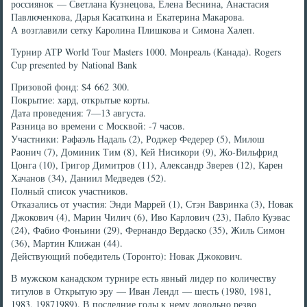
россиянок — Светлана Кузнецова, Елена Веснина, Анастасия
Павлюченкова, Дарья Касаткина и Екатерина Макарова.
А возглавили сетку Каролина Плишкова и Симона Халеп.
Турнир АТР World Tour Masters 1000. Монреаль (Канада). Rogers
Cup presented by National Bank
Призовой фонд: $4 662 300.
Покрытие: хард, открытые корты.
Дата проведения: 7—13 августа.
Разница во времени с Москвой: -7 часов.
Участники: Рафаэль Надаль (2), Роджер Федерер (5), Милош
Раонич (7), Доминик Тим (8), Кей Нисикори (9), Жо-Вильфрид
Цонга (10), Григор Димитров (11), Александр Зверев (12), Карен
Хачанов (34), Даниил Медведев (52).
Полный список участников.
Отказались от участия: Энди Маррей (1), Стэн Вавринка (3), Новак
Джокович (4), Марин Чилич (6), Иво Карлович (23), Пабло Куэвас
(24), Фабио Фоньини (29), Фернандо Вердаско (35), Жиль Симон
(36), Мартин Клижан (44).
Действующий победитель (Торонто): Новак Джокович.
В мужском канадском турнире есть явный лидер по количеству
титулов в Открытую эру — Иван Лендл — шесть (1980, 1981,
1983, 19871989). В последние годы к нему довольно резво