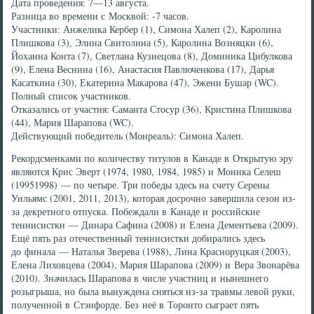
Дата проведения: 7—13 августа.
Разница во времени с Москвой: -7 часов.
Участники: Анжелика Кербер (1), Симона Халеп (2), Каролина
Плишкова (3), Элина Свитолина (5), Каролина Возняцки (6),
Йоханна Конта (7), Светлана Кузнецова (8), Доминика Цибулкова
(9), Елена Веснина (16), Анастасия Павлюченкова (17), Дарья
Касаткина (30), Екатерина Макарова (47), Эжени Бушар (WC).
Полный список участников.
Отказались от участия: Саманта Стосур (36), Кристина Плишкова
(44), Мария Шарапова (WC).
Действующий победитель (Монреаль): Симона Халеп.
Рекордсменками по количеству титулов в Канаде в Открытую эру
являются Крис Эверт (1974, 1980, 1984, 1985) и Моника Селеш
(19951998) — по четыре. Три победы здесь на счету Серены
Уильямс (2001, 2011, 2013), которая досрочно завершила сезон из-
за декретного отпуска. Побеждали в Канаде и российские
теннисистки — Динара Сафина (2008) и Елена Дементьева (2009).
Ещё пять раз отечественный теннисистки добирались здесь
до финала — Наталья Зверева (1988), Лина Красноруцкая (2003),
Елена Лиховцева (2004), Мария Шарапова (2009) и Вера Звонарёва
(2010). Значилась Шарапова в числе участниц и нынешнего
розыгрыша, но была вынуждена сняться из-за травмы левой руки,
полученной в Стэнфорде. Без неё в Торонто сыграет пять