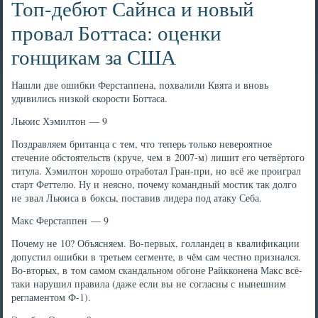
Топ-дебют Сайнса и новый
провал Боттаса: оценки
гонщикам за США
Нашли две ошибки Ферстаппена, похвалили Квята и вновь
удивились низкой скорости Боттаса.
Льюис Хэмилтон — 9
Поздравляем британца с тем, что теперь только невероятное
стечение обстоятельств (круче, чем в 2007-м) лишит его четвёртого
титула. Хэмилтон хорошо отработал Гран-при, но всё же проиграл
старт Феттелю. Ну и неясно, почему командный мостик так долго
не звал Льюиса в боксы, поставив лидера под атаку Себа.
Макс Ферстаппен — 9
Почему не 10? Объясняем. Во-первых, голландец в квалификации
допустил ошибки в третьем сегменте, в чём сам честно признался.
Во-вторых, в том самом скандальном обгоне Райкконена Макс всё-
таки нарушил правила (даже если вы не согласны с нынешним
регламентом Ф-1).