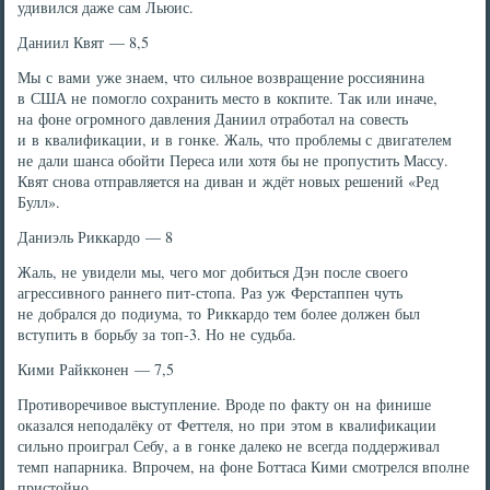
удивился даже сам Льюис.
Даниил Квят — 8,5
Мы с вами уже знаем, что сильное возвращение россиянина
в США не помогло сохранить место в кокпите. Так или иначе,
на фоне огромного давления Даниил отработал на совесть
и в квалификации, и в гонке. Жаль, что проблемы с двигателем
не дали шанса обойти Переса или хотя бы не пропустить Массу.
Квят снова отправляется на диван и ждёт новых решений «Ред
Булл».
Даниэль Риккардо — 8
Жаль, не увидели мы, чего мог добиться Дэн после своего
агрессивного раннего пит-стопа. Раз уж Ферстаппен чуть
не добрался до подиума, то Риккардо тем более должен был
вступить в борьбу за топ-3. Но не судьба.
Кими Райкконен — 7,5
Противоречивое выступление. Вроде по факту он на финише
оказался неподалёку от Феттеля, но при этом в квалификации
сильно проиграл Себу, а в гонке далеко не всегда поддерживал
темп напарника. Впрочем, на фоне Боттаса Кими смотрелся вполне
пристойно.