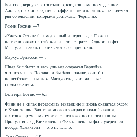
Бельгиец вернулся к состоянию, когда он заметно медленнее
Алонсо, но в оправдание Стоффеля заметим: он пока не получил
ряд обновлений, которыми располагал Фернандо.
Ромен Грожан —7
«Хаас» в Остине был медленный и нервный, и Грожан
на тренировках не избежал вылетов с трассы. Однако на фоне
Магнуссена его напарник смотрелся пристойно.
Маркус Эрикссон — 7
Швед был быстр и весь уик-энд опережал Верляйна,
что похвально. Поставили бы балл повыше, если бы
не необязательная атака Магнуссена, закончившаяся
столкновением.
Валттери Боттас — 6,5
Финн не в силах переломить тенденцию и вновь оказаться рядом
с Хэмилтоном. Валттери много проиграл в квалификации,
а в гонке временами смотрелся неплохо, но износил шины.
Пропуск вперёд Райкконена и Ферстаппена на фоне уверенной
победы Хэмилтона — это печально.
Лэнс Стролл — 6,5