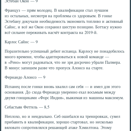
Эстебан Окон — 9
Француз — прям молодец. В квалификации стал лучшим
из остальных, несмотря на проблемы со здоровьем. В гонке
Эстебану докучали необходимость экономить топливо и активный
Сайнс, и всё же Окон сохранил шестую позицию. Боттасу нужно
всё сильнее переживать насчёт контракта на 2019-й.
Карлос Сайнс — 9
Поразительно успешный дебют испанца. Карлосу не понадобилось
много времени, чтобы адаптироваться к новой команде —
в «Рено» могут радоваться, что не зря досрочно убрали Палмера.
В минус запишем разве что пропуск Алонсо на старте.
Фернандо Алонсо — 9
Испанец после гонки вновь хвалил сам себя — и имел для этого
основания. До схода Фернандо уверенно ехал восьмым между
двумя гонщиками «Форс Индия», выжимая из машины максимум.
Себастьян Феттель — 8,5
Неплохо, но и неидеально. Себ ошибался на тренировках, сумел
прибавить в квалификации, хорошо стартовал, но несколько
вяловато сопротивлялся решающей атаке Хэмилтона. Этому