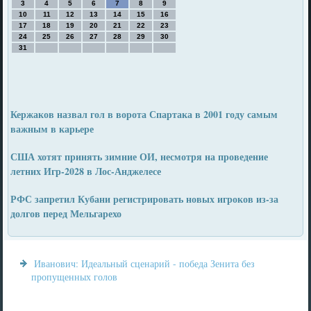
3
4
5
6
7
8
9
10
11
12
13
14
15
16
17
18
19
20
21
22
23
24
25
26
27
28
29
30
31
Кержаков назвал гол в ворота Спартака в 2001 году самым
важным в карьере
США хотят принять зимние ОИ, несмотря на проведение
летних Игр-2028 в Лос-Анджелесе
РФС запретил Кубани регистрировать новых игроков из-за
долгов перед Мельгарехо
Иванович: Идеальный сценарий - победа Зенита без
пропущенных голов