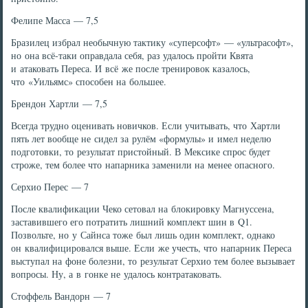
Фелипе Масса — 7,5
Бразилец избрал необычную тактику «суперсофт» — «ультрасофт»,
но она всё-таки оправдала себя, раз удалось пройти Квята
и атаковать Переса. И всё же после тренировок казалось,
что «Уильямс» способен на большее.
Брендон Хартли — 7,5
Всегда трудно оценивать новичков. Если учитывать, что Хартли
пять лет вообще не сидел за рулём «формулы» и имел неделю
подготовки, то результат пристойный. В Мексике спрос будет
строже, тем более что напарника заменили на менее опасного.
Серхио Перес — 7
После квалификации Чеко сетовал на блокировку Магнуссена,
заставившего его потратить лишний комплект шин в Q1.
Позвольте, но у Сайнса тоже был лишь один комплект, однако
он квалифицировался выше. Если же учесть, что напарник Переса
выступал на фоне болезни, то результат Серхио тем более вызывает
вопросы. Ну, а в гонке не удалось контратаковать.
Стоффель Вандорн — 7