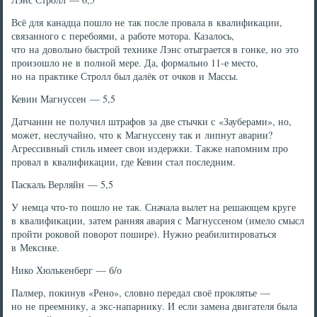
Всё для канадца пошло не так после провала в квалификации,
связанного с перебоями, а работе мотора. Казалось,
что на довольно быстрой технике Лэнс отыграется в гонке, но это
произошло не в полной мере. Да, формально 11-е место,
но на практике Стролл был далёк от очков и Массы.
Кевин Магнуссен — 5,5
Датчанин не получил штрафов за две стычки с «Зауберами», но,
может, неслучайно, что к Магнуссену так и липнут аварии?
Агрессивный стиль имеет свои издержки. Также напомним про
провал в квалификации, где Кевин стал последним.
Паскаль Верляйн — 5,5
У немца что-то пошло не так. Сначала вылет на решающем круге
в квалификации, затем ранняя авария с Магнуссеном (имело смысл
пройти роковой поворот пошире). Нужно реабилитироваться
в Мексике.
Нико Хюлькенберг — б/о
Палмер, покинув «Рено», словно передал своё проклятье —
но не преемнику, а экс-напарнику. И если замена двигателя была