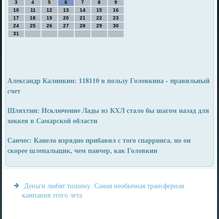
3
4
5
6
7
8
9
10
11
12
13
14
15
16
17
18
19
20
21
22
23
24
25
26
27
28
29
30
31
Александр Калинкин: 118110 в пользу Головкина - правильный
счет
Шляхтин: Исключение Лады из КХЛ стало бы шагом назад для
хоккея в Самарской области
Санчес: Канело изрядно прибавил с того спарринга, но он
скорее шлепальщик, чем панчер, как Головкин
Деньги любят тишину. Самая необычная трансферная
кампания этого лета