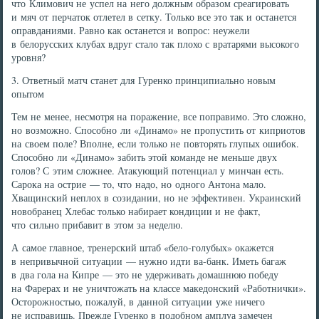
что Климович не успел на него должным образом среагировать
и мяч от перчаток отлетел в сетку. Только все это так и останется
оправданиями. Равно как останется и вопрос: неужели
в белорусских клубах вдруг стало так плохо с вратарями высокого
уровня?
3. Ответный матч станет для Гуренко принципиально новым
опытом
Тем не менее, несмотря на поражение, все поправимо. Это сложно,
но возможно. Способно ли «Динамо» не пропустить от киприотов
на своем поле? Вполне, если только не повторять глупых ошибок.
Способно ли «Динамо» забить этой команде не меньше двух
голов? С этим сложнее. Атакующий потенциал у минчан есть.
Сарока на острие — то, что надо, но одного Антона мало.
Хващинский неплох в созидании, но не эффективен. Украинский
новобранец Хлебас только набирает кондиции и не факт,
что сильно прибавит в этом за неделю.
А самое главное, тренерский штаб «бело-голубых» окажется
в непривычной ситуации — нужно идти ва-банк. Иметь багаж
в два гола на Кипре — это не удерживать домашнюю победу
на Фарерах и не уничтожать на классе македонский «Работнички».
Осторожностью, пожалуй, в данной ситуации уже ничего
не исправишь. Прежде Гуренко в подобном амплуа замечен