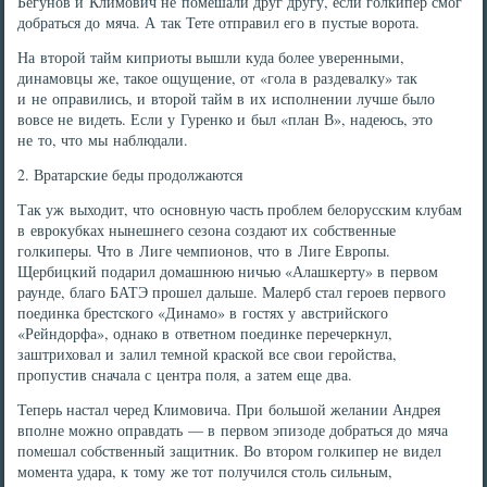
Бегунов и Климович не помешали друг другу, если голкипер смог
добраться до мяча. А так Тете отправил его в пустые ворота.
На второй тайм киприоты вышли куда более уверенными,
динамовцы же, такое ощущение, от «гола в раздевалку» так
и не оправились, и второй тайм в их исполнении лучше было
вовсе не видеть. Если у Гуренко и был «план В», надеюсь, это
не то, что мы наблюдали.
2. Вратарские беды продолжаются
Так уж выходит, что основную часть проблем белорусским клубам
в еврокубках нынешнего сезона создают их собственные
голкиперы. Что в Лиге чемпионов, что в Лиге Европы.
Щербицкий подарил домашнюю ничью «Алашкерту» в первом
раунде, благо БАТЭ прошел дальше. Малерб стал героев первого
поединка брестского «Динамо» в гостях у австрийского
«Рейндорфа», однако в ответном поединке перечеркнул,
заштриховал и залил темной краской все свои геройства,
пропустив сначала с центра поля, а затем еще два.
Теперь настал черед Климовича. При большой желании Андрея
вполне можно оправдать — в первом эпизоде добраться до мяча
помешал собственный защитник. Во втором голкипер не видел
момента удара, к тому же тот получился столь сильным,