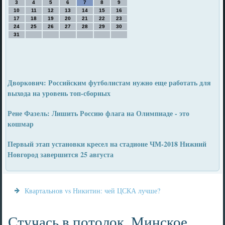
3
4
5
6
7
8
9
10
11
12
13
14
15
16
17
18
19
20
21
22
23
24
25
26
27
28
29
30
31
Дворкович: Российским футболистам нужно еще работать для
выхода на уровень топ-сборных
Рене Фазель: Лишить Россию флага на Олимпиаде - это
кошмар
Первый этап установки кресел на стадионе ЧМ-2018 Нижний
Новгород завершится 25 августа
Квартальнов vs Никитин: чей ЦСКА лучше?
Стучась в потолок. Минское