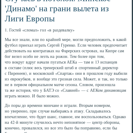
'Динамо' на грани вылета из
Лиги Европы
1. Гостей «сломал» гол «в раздевалку»
Мы все знали, или по крайней мере, могли предположить, в какой
футбол приехал играть Сергей Гуренко. Если человек предпочитает
действовать на контратаках на Фарерских островах, на Кипре сам
бог велел особо не лезть на рожон. Тем более при том,
что вокруг вдруг начали пугаться АЕКа — там и 13 испанцев
в составе (плюс весь тренерский штаб и спортивный директор
с Пиренеев), и московский «Спартак» они в прошлом году выбили
из еврокубков, и вообще это грозная сила. Может, и так, но только
не в первом официальном матче сезона. Словом, произошла
та же история, что у БАТЭ со «Славией» — с АЕКом динамовцам
играть можно. И было можно.
До поры до времени минчане и играли. Вторым номером,
но уверенно, при случае выбираясь в атаку. Складывалось
впечатление, что будет шанс, главное, им воспользоваться. Однако
на 42-й минуте случилось нечто непонятное — центр обороны,
конечно, провалился, но все это было бы поправимо, если бы