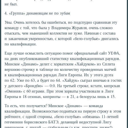
не был.
4. «Группа» динамовцам не по зубам
Увы. Очень хотелось бы ошибиться, но подспудно сравнивая эту
команду с той, что была у Владимира Журавля, очень сложно
отыскать, чем нынешний коллектив не хуже. Начиная с состава
и заканчивая уверенностью, с которой «бело-голубые» двигались
по квалификации.
Еще лучше осмыслить ситуацию помог официальный сайт УЕФА,
на днях опубликовавший статистику квалификационных раундов.
Минское «Динамо» делит с хорватским «Хайдуком» из Сплита
верхнюю строчку в таблице по количеству проведенных матчей
в квалификационных раундах Лиги Европы. Их у этого дуэта
по 62. Уже по 63, а будет по 64. «Хайдук» сыграл вничью в гостях
у датского «Брондбю» — 0:0. На третьей строке, кстати, кипрская
«Омония» с 60 играми. При этом хорваты участвовали в Лиге
Европы в 18 сезонах, киприоты — в 21, а белорусы лишь в 15.
То есть, что получается? Минское «Динамо» — команда
квалификации. Возможностью подняться на первую строку в этом
рейтинге, с одной стороны, «бело-голубые» «обязаны» 11-летней
гегемонии борисовского БАТЭ, делающей недоступной Лигу
чемпионов, с другой — стабильным (а как, простите, иначе?)