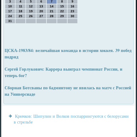
3
4
5
6
7
8
9
10
11
12
13
14
15
16
17
18
19
20
21
22
23
24
25
26
27
28
29
30
31
ЦСКА-1983/84: величайшая команда в истории хоккея. 39 побед
подряд
Сергей Горлукович: Каррера выиграл чемпионат России, и
теперь бог?
Сборная Ботсваны по бадминтону не явилась на матч с Россией
на Универсиаде
Крючков: Шипулин и Волков поспаррингуются с белорусами
в стрельбе