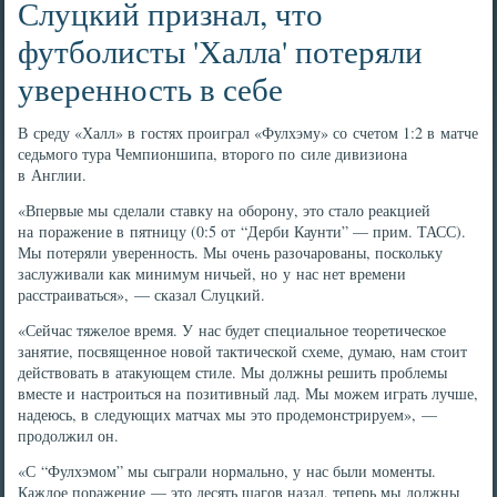
Слуцкий признал, что
футболисты 'Халла' потеряли
уверенность в себе
В среду «Халл» в гостях проиграл «Фулхэму» со счетом 1:2 в матче
седьмого тура Чемпионшипа, второго по силе дивизиона
в Англии.
«Впервые мы сделали ставку на оборону, это стало реакцией
на поражение в пятницу (0:5 от “Дерби Каунти” — прим. ТАСС).
Мы потеряли уверенность. Мы очень разочарованы, поскольку
заслуживали как минимум ничьей, но у нас нет времени
расстраиваться», — сказал Слуцкий.
«Сейчас тяжелое время. У нас будет специальное теоретическое
занятие, посвященное новой тактической схеме, думаю, нам стоит
действовать в атакующем стиле. Мы должны решить проблемы
вместе и настроиться на позитивный лад. Мы можем играть лучше,
надеюсь, в следующих матчах мы это продемонстрируем», —
продолжил он.
«С “Фулхэмом” мы сыграли нормально, у нас были моменты.
Каждое поражение — это десять шагов назад, теперь мы должны