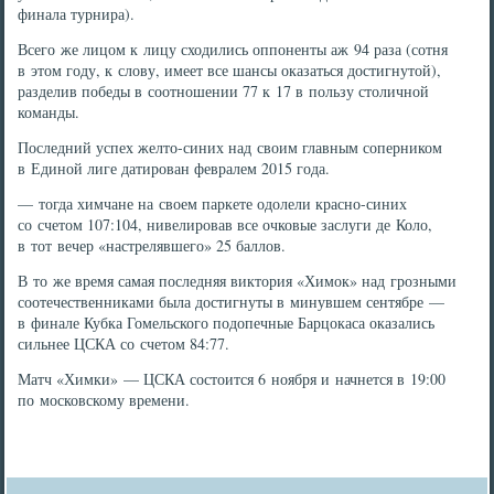
финала турнира).
Всего же лицом к лицу сходились оппоненты аж 94 раза (сотня
в этом году, к слову, имеет все шансы оказаться достигнутой),
разделив победы в соотношении 77 к 17 в пользу столичной
команды.
Последний успех желто-синих над своим главным соперником
в Единой лиге датирован февралем 2015 года.
— тогда химчане на своем паркете одолели красно-синих
со счетом 107:104, нивелировав все очковые заслуги де Коло,
в тот вечер «настрелявшего» 25 баллов.
В то же время самая последняя виктория «Химок» над грозными
соотечественниками была достигнуты в минувшем сентябре —
в финале Кубка Гомельского подопечные Барцокаса оказались
сильнее ЦСКА со счетом 84:77.
Матч «Химки» — ЦСКА состоится 6 ноября и начнется в 19:00
по московскому времени.