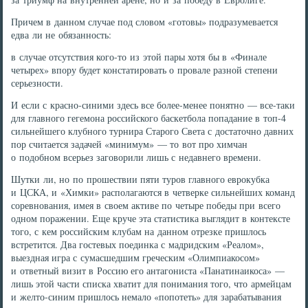
Причем в данном случае под словом «готовы» подразумевается
едва ли не обязанность:
в случае отсутствия кого-то из этой пары хотя бы в «Финале
четырех» впору будет констатировать о провале разной степени
серьезности.
И если с красно-синими здесь все более-менее понятно — все-таки
для главного гегемона российского баскетбола попадание в топ-4
сильнейшего клубного турнира Старого Света с достаточно давних
пор считается задачей «минимум» — то вот про химчан
о подобном всерьез заговорили лишь с недавнего времени.
Шутки ли, но по прошествии пяти туров главного еврокубка
и ЦСКА, и «Химки» располагаются в четверке сильнейших команд
соревнования, имея в своем активе по четыре победы при всего
одном поражении. Еще круче эта статистика выглядит в контексте
того, с кем российским клубам на данном отрезке пришлось
встретится. Два гостевых поединка с мадридским «Реалом»,
выездная игра с сумасшедшим греческим «Олимпиакосом»
и ответный визит в Россию его антагониста «Панатинаикоса» —
лишь этой части списка хватит для понимания того, что армейцам
и желто-синим пришлось немало «попотеть» для зарабатывания