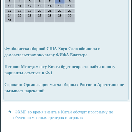
3
4
5
6
7
8
9
10
11
12
13
14
15
16
17
18
19
20
21
22
23
24
25
26
27
28
29
30
31
Футболистка сборной США Хоуп Соло обвинила в
домогательствах экс-главу ФИФА Блаттера
Петров: Менеджменту Квята будет непросто найти пилоту
варианты остаться в Ф-1
Сорокин: Организация матча сборных России и Аргентины не
вызывает нареканий
ФХМР во время визита в Китай обсудит программу по
обучению местных тренеров и игроков