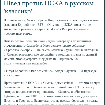
Швед против ЦСКА в русском
'классико'
В понедельник, 6-го ноября, в Подмосковье встретятся два главных
фаворита Единой лиги ВТБ - «Химки» и ЦСКА, пока что не
знающие поражений в турнире. «Газета.Ru» рассказывает о
предстоящем матче.
Начало первой полноценной недели ноября для поклонников
отечественного баскетбола будет ознаменовано событием
из разряда «экстра» — на самом «флажке» удлиненных выходных
в Химках встретятся две сильнейшие команды страны на данный
момент, чтобы устроить шоу даже не национальных,
а континентальных масштабов.
«Титул Евролиги? Все возможно». Андрей Зубков — о переходе
в «Химки»
Противостояние ЦСКА и «Химок» прямо сейчас — это что-то чуть
большее, чем просто битва лидеров Единой лиги ВТБ, к числу
которых вполне может причислить и «Зенит», и «Локомотив-
Кубань», и тот же УНИКС: в этом сезоне коллективы Димитриса
Итудиса и Георгиоса Барцокаса готовы всерьез бороться не только
за триумф на внутренней арене, но и за победу в Евролиге.