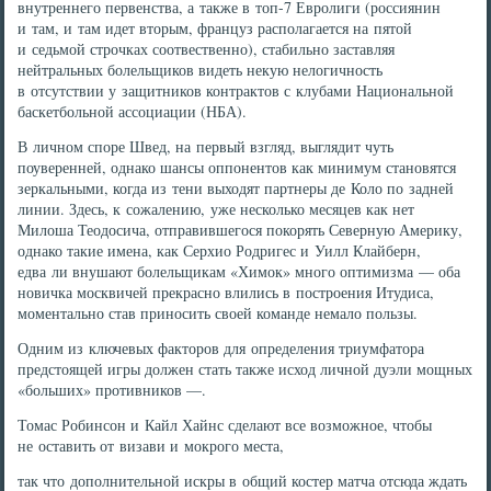
внутреннего первенства, а также в топ-7 Евролиги (россиянин
и там, и там идет вторым, француз располагается на пятой
и седьмой строчках соотвественно), стабильно заставляя
нейтральных болельщиков видеть некую нелогичность
в отсутствии у защитников контрактов с клубами Национальной
баскетбольной ассоциации (НБА).
В личном споре Швед, на первый взгляд, выглядит чуть
поуверенней, однако шансы оппонентов как минимум становятся
зеркальными, когда из тени выходят партнеры де Коло по задней
линии. Здесь, к сожалению, уже несколько месяцев как нет
Милоша Теодосича, отправившегося покорять Северную Америку,
однако такие имена, как Серхио Родригес и Уилл Клайберн,
едва ли внушают болельщикам «Химок» много оптимизма — оба
новичка москвичей прекрасно влились в построения Итудиса,
моментально став приносить своей команде немало пользы.
Одним из ключевых факторов для определения триумфатора
предстоящей игры должен стать также исход личной дуэли мощных
«больших» противников —.
Томас Робинсон и Кайл Хайнс сделают все возможное, чтобы
не оставить от визави и мокрого места,
так что дополнительной искры в общий костер матча отсюда ждать