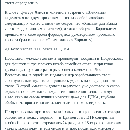
стоит определенно.
К слову, фигура Ханса в контексте встречи с «Химками»
выделяется по двум причинам — из-за особой «любви»
американца к желто-синим (не секрет, что «Химки» для Кайла
являются давнишним клиентом), а также общего с Барцокасом
прошлого (в свое время форвард под руководством греческого
тренера брал в составе «Олимпиакоса» Евролигу).
Де Коло набрал 3000 очков за ЦСКА
Небольшой «ложкой дегтя» в преддверии поединка в Подмосковье
для фанатов и тренерского штаба армейцев стала неприятная
травма французского разыгрывающего коллектива Лео
Вестерманна, в одной из недавних игр заработавшего столь
сильную гематому, что ее пришлось удалять на операционном
столе. В строй «малыш» должен вернуться уже достаточно скоро,
однако в главном матче недели его появления точно не ждут —
а это явно не самые лучшие новости даже для ЦСКА, глубине
обоймы которого многим остается лишь тихо завидовать.
История личных противостояний химчан и красно-синих говорит
совсем не в пользу первых — в Единой лиге ВТБ соперники
в общей сложности встречались 24 раза, и в 18 случаях виктория
ушла к москвичам (в том числе и в трех поединках майского