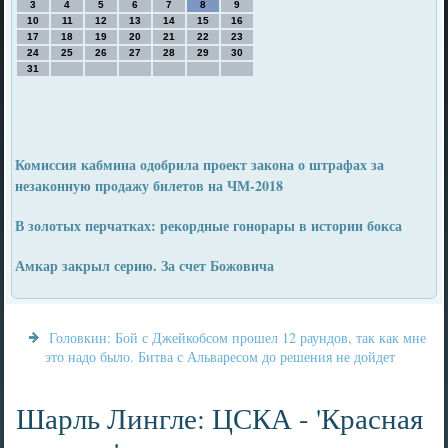
3
4
5
6
7
8
9
10
11
12
13
14
15
16
17
18
19
20
21
22
23
24
25
26
27
28
29
30
31
Комиссия кабмина одобрила проект закона о штрафах за
незаконную продажу билетов на ЧМ-2018
В золотых перчатках: рекордные гонорары в истории бокса
Амкар закрыл серию. За счет Божовича
Головкин: Бой с Джейкобсом прошел 12 раундов, так как мне
это надо было. Битва с Альваресом до решения не дойдет
Шарль Лингле: ЦСКА - 'Красная