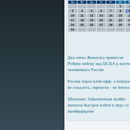
Пн
Вт
Ср
Чт
Пт
Сб
В
1
3
4
5
6
7
8
10
11
12
13
14
15
1
17
18
19
20
21
22
2
24
25
26
27
28
29
3
31
Два мяча Жонатаса принесли
Рубину победу над ЦСКА в матч
чемпионата России
Россия перед плей-офф: о венграх
не сожалеть, хорватов - не боять
Шалунов: Заброшенная шайба
помогла быстрее войти в игру со
швейцарцами