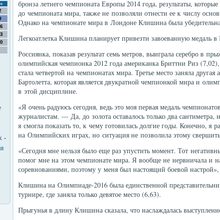
бронза летнего чемпионата Европы 2014 года, результаты, которы
с
2
до чемпионата мира, также не позволяли отнести ее к числу осно
9
Однако на чемпионате мира в Лондоне Клишина была убедительна
6
3
Легкоатлетка Клишина планирует привезти завоеванную медаль в 
0
Россиянка, показав результат семь метров, выиграла серебро в пр
олимпийская чемпионка 2012 года американка Бриттни Риз (7,02), 
стала четвертой на чемпионатах мира. Третье место заняла другая
Бартолетта, которая является двукратной чемпионкой мира и оли
в этой дисциплине.
е
«Я очень радуюсь сегодня, ведь это моя первая медаль чемпионат
журналистам. — Да, до золота оставалось только два сантиметра, 
я смогла показать то, к чему готовилась долгие годы. Конечно, я 
на Олимпийских играх, но ситуация не позволила этому свершить
 -
ся
«Сегодня мне нельзя было еще раз упустить момент. Тот негатив
помог мне на этом чемпионате мира. Я вообще не нервничала и н
соревнованиями, поэтому у меня был настоящий боевой настрой»,
Клишина на Олимпиаде-2016 была единственной представительниц
турнире, где заняла только девятое место (6,63).
Прыгунья в длину Клишина сказала, что наслаждалась выступлен