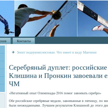
рхив
Контакты
Зенит недоукомплектован. Что имеет в виду Манчини
Серебряный дуплет: российские
Клишина и Пронкин завоевали е
ЧМ
«Негативный опыт Олимпиады-2016 помог завоевать серебро»
Обе российские серебряные медали, завоеванные в пятницу, по м
были неожиданными. Лучшим результатом Клишиной до этого дня 