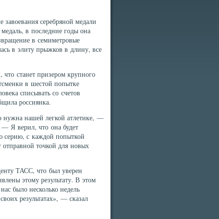
 завоевания серебряной медали
медаль, в последние годы она
звращение в семиметровые
ась в элиту прыжков в длину, все
, что станет призером крупного
ртсменки в шестой попытке
ловека списывать со счетов
бщила россиянка.
но нужна нашей легкой атлетике, —
— Я верил, что она будет
ю серию, с каждой попыткой
ет отправной точкой для новых
енту ТАСС, что был уверен
влены этому результату. В этом
 нас было несколько недель
 своих результатах», — сказал