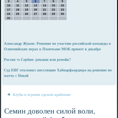
3
4
5
6
7
8
9
10
11
12
13
14
15
16
17
18
19
20
21
22
23
24
25
26
27
28
29
30
31
Александр Жуков: Решение по участию российской команды в
Олимпийских играх в Пхенчхане МОК примет в декабре
Россия vs Сербия: реванш или ремейк?
Суд EHF отклонил апелляцию Хабнарфьордюра на решение по
матчу с Невой
Клубы и игроков сделали крайними
Семин доволен силой воли,