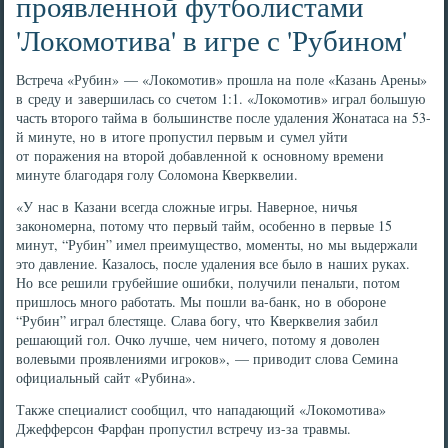
проявленной футболистами
'Локомотива' в игре с 'Рубином'
Встреча «Рубин» — «Локомотив» прошла на поле «Казань Арены»
в среду и завершилась со счетом 1:1. «Локомотив» играл большую
часть второго тайма в большинстве после удаления Жонатаса на 53-
й минуте, но в итоге пропустил первым и сумел уйти
от поражения на второй добавленной к основному времени
минуте благодаря голу Соломона Кверквелии.
«У нас в Казани всегда сложные игры. Наверное, ничья
закономерна, потому что первый тайм, особенно в первые 15
минут, “Рубин” имел преимущество, моменты, но мы выдержали
это давление. Казалось, после удаления все было в наших руках.
Но все решили грубейшие ошибки, получили пенальти, потом
пришлось много работать. Мы пошли ва-банк, но в обороне
“Рубин” играл блестяще. Слава богу, что Кверквелия забил
решающий гол. Очко лучше, чем ничего, потому я доволен
волевыми проявлениями игроков», — приводит слова Семина
официальный сайт «Рубина».
Также специалист сообщил, что нападающий «Локомотива»
Джефферсон Фарфан пропустил встречу из-за травмы.