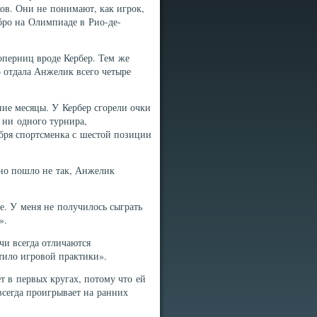
ков. Они не понимают, как игрок,
бро на Олимпиаде в Рио-де-
оперниц вроде Кербер. Тем же
о отдала Анжелик всего четыре
ие месяцы. У Кербер сгорели очки
 ни одного турнира,
ября спортсменка с шестой позиции
нно пошло не так, Анжелик
е. У меня не получилось сыграть
».
чи всегда отличаются
атило игровой практики».
 в первых кругах, потому что ей
 всегда проигрывает на ранних