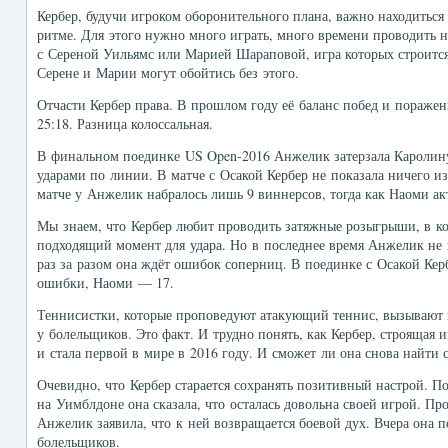
Кербер, будучи игроком оборонительного плана, важно находиться
ритме. Для этого нужно много играть, много времени проводить на
с Сереной Уильямс или Марией Шараповой, игра которых строится
Серене и Марии могут обойтись без этого.
Отчасти Кербер права. В прошлом году её баланс побед и поражен
25:18. Разница колоссальная.
В финальном поединке US Open-2016 Анжелик затерзала Кароли
ударами по линии. В матче с Осакой Кербер не показала ничего и
матче у Анжелик набралось лишь 9 виннерсов, тогда как Наоми ак
Мы знаем, что Кербер любит проводить затяжные розыгрыши, в к
подходящий момент для удара. Но в последнее время Анжелик не 
раз за разом она ждёт ошибок соперниц. В поединке с Осакой Ке
ошибки, Наоми — 17.
Теннисистки, которые проповедуют атакующий теннис, вызывают
у болельщиков. Это факт. И трудно понять, как Кербер, строящая 
и стала первой в мире в 2016 году. И сможет ли она снова найти 
Очевидно, что Кербер старается сохранять позитивный настрой. 
на Уимблдоне она сказала, что осталась довольна своей игрой. 
Анжелик заявила, что к ней возвращается боевой дух. Вчера она п
болельщиков.