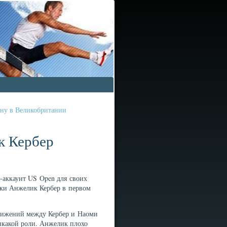
ону в Великобритании
к Кербер
-аккаунт US Open для своих
ки Анжелик Кербер в первом
стижений между Кербер и Наоми
никакой роли. Анжелик плохо