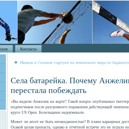
рхив
Контакты
Иванов и Созонов стартуют на чемпионате мира по бадминт
Села батарейка. Почему Анжели
перестала побеждать
«Вы видели Анжелик на корте? Такой вопрос опубликовал твиттер
подписчиков после разгромного поражения действующей чемпион
круге US Open. Болельщики недоумевали.
Может ли апсет не быть неожиданностью? В плане карьерных до
Осакой целая пропасть, однако в отчётной встрече это не играло 