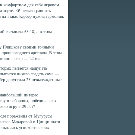
 в комфортном для себя игровом
 корте. Её нельзя сравнить
 на атаке. Кербер нужна гармония,
ий составлял 63:18, а в этом —
ну Плишкову своими точными
з прошлогоднего арсенала. В этом
тивно выиграла 22 мяча.
оторых пытается нащупать
пытается ничего создать сама —
рбер допустила 23 невынужденные
 наибольший интерес
игру от обороны, победила всех
свою игру в 29 лет?
После поражения от Мугурусы
Проиграв Макаровой в Цинциннати
опыталась успокоить своих