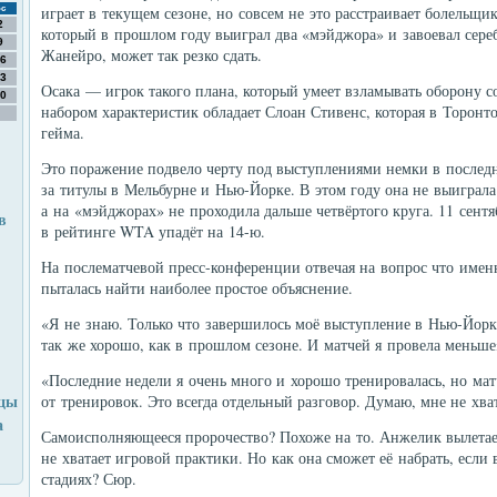
играет в текущем сезоне, но совсем не это расстраивает болельщи
с
2
который в прошлом году выиграл два «мэйджора» и завоевал сере
9
Жанейро, может так резко сдать.
6
3
Осака — игрок такого плана, который умеет взламывать оборону с
0
набором характеристик обладает Слоан Стивенс, которая в Торонт
гейма.
Это поражение подвело черту под выступлениями немки в последн
за титулы в Мельбурне и Нью-Йорке. В этом году она не выиграла
а на «мэйджорах» не проходила дальше четвёртого круга. 11 сент
в
в рейтинге WTA упадёт на 14-ю.
На послематчевой пресс-конференции отвечая на вопрос что име
пыталась найти наиболее простое объяснение.
«Я не знаю. Только что завершилось моё выступление в Нью-Йорк
так же хорошо, как в прошлом сезоне. И матчей я провела меньше
«Последние недели я очень много и хорошо тренировалась, но мат
вцы
от тренировок. Это всегда отдельный разговор. Думаю, мне не хв
а
Самоисполняющееся пророчество? Похоже на то. Анжелик вылетает
не хватает игровой практики. Но как она сможет её набрать, если
стадиях? Сюр.