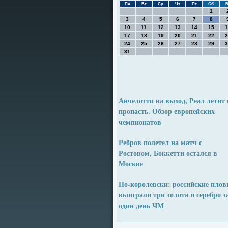
Пн
Вт
Ср
Чт
Пт
Сб
В
1
3
4
5
6
7
8
10
11
12
13
14
15
1
17
18
19
20
21
22
2
24
25
26
27
28
29
3
31
Анчелотти на выход, Реал летит 
пропасть. Обзор европейских
чемпионатов
Ребров полетел на матч с
Ростовом, Боккетти остался в
Москве
По-королевски: российские пло
выиграли три золота и серебро з
один день ЧМ