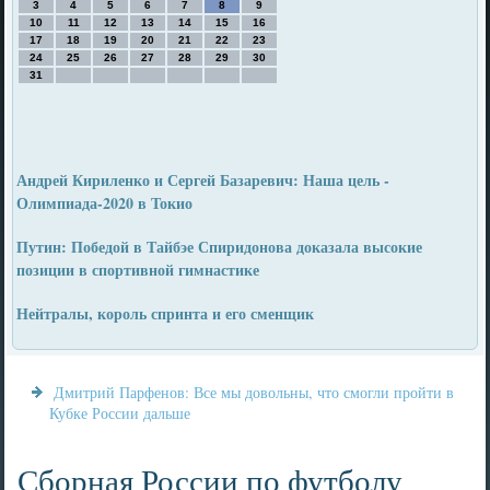
3
4
5
6
7
8
9
10
11
12
13
14
15
16
17
18
19
20
21
22
23
24
25
26
27
28
29
30
31
Андрей Кириленко и Сергей Базаревич: Наша цель -
Олимпиада-2020 в Токио
Путин: Победой в Тайбэе Спиридонова доказала высокие
позиции в спортивной гимнастике
Нейтралы, король спринта и его сменщик
Дмитрий Парфенов: Все мы довольны, что смогли пройти в
Кубке России дальше
Сборная России по футболу