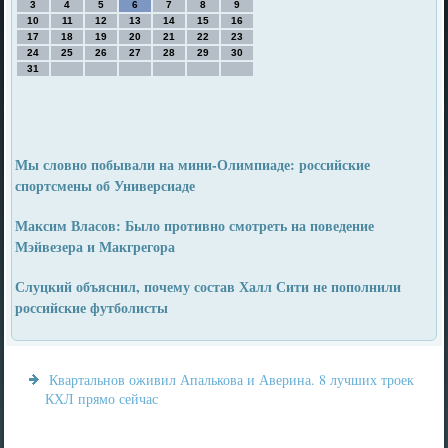
3
4
5
6
7
8
9
10
11
12
13
14
15
16
17
18
19
20
21
22
23
24
25
26
27
28
29
30
31
Мы словно побывали на мини-Олимпиаде: российские
спортсмены об Универсиаде
Максим Власов: Было противно смотреть на поведение
Мэйвезера и Макгрегора
Слуцкий объяснил, почему состав Халл Сити не пополнили
российские футболисты
Квартальнов оживил Апалькова и Аверина. 8 лучших троек
КХЛ прямо сейчас