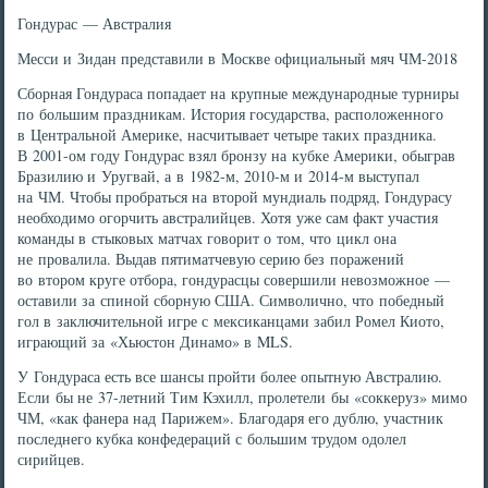
Гондурас — Австралия
Месси и Зидан представили в Москве официальный мяч ЧМ-2018
Сборная Гондураса попадает на крупные международные турниры
по большим праздникам. История государства, расположенного
в Центральной Америке, насчитывает четыре таких праздника.
В 2001-ом году Гондурас взял бронзу на кубке Америки, обыграв
Бразилию и Уругвай, а в 1982-м, 2010-м и 2014-м выступал
на ЧМ. Чтобы пробраться на второй мундиаль подряд, Гондурасу
необходимо огорчить австралийцев. Хотя уже сам факт участия
команды в стыковых матчах говорит о том, что цикл она
не провалила. Выдав пятиматчевую серию без поражений
во втором круге отбора, гондурасцы совершили невозможное —
оставили за спиной сборную США. Символично, что победный
гол в заключительной игре с мексиканцами забил Ромел Киото,
играющий за «Хьюстон Динамо» в MLS.
У Гондураса есть все шансы пройти более опытную Австралию.
Если бы не 37-летний Тим Кэхилл, пролетели бы «соккеруз» мимо
ЧМ, «как фанера над Парижем». Благодаря его дублю, участник
последнего кубка конфедераций с большим трудом одолел
сирийцев.