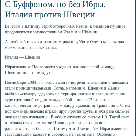
С Буффоном, но без Ибры.
Италия против Швеции
Вечером в пятницу серия отборочных матчей к чемпионату мира
продолжится противостоянием Италии и Швеции.
А глубокой ночью и ранним утром в субботу будут сыграны два
межконтинентальных стыка.
Италия — Швеция
Ибрагимович: После моего ухода от национальной команды
Швеции ничего не ждут
После Евро-2004 и «nordic victory» встречи итальянцев с шведами
стали принципиальными. Тогда, напомним, Швеция и Дания
выбили «скуадру адзурру» из турнира, сыграв в заключительном
туре групповой стадии между собой вничью (2:2), которая
категорически не устраивала команду Джованни Трапаттони. С тех
пор команды дважды играли друг против друга, и оба раза сильнее
оказывались итальянцы. В обоих случаях со счетом 1:0. Такой счет
в первом стыковом матче Италию устроит, но она вправе
рассчитывать на большее. Потому что Швеция без Ибрагимовича,
завершившего карьеру в сборной, не так опасна. Особенно