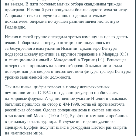
на выезде. В пяти гостевых матчах отбора скандинавы трижды
проиграли. И всякий раз пропускали больше одного мяча за игру.
А проход в стыки получили лишь по дополнительным
показателям, опередив по лучшей разнице мячей несчастную
Голландию.
Италия в своей группе опередила третью команду на целых десять
очков. Побороться за первую позицию не получилось из-
за безупречного выступления Испании. Джанпьеро Вентура
подвергся шквалу критики за крупное поражение в Мадриде (0:3)
и сенсационной ничьей с Македонией в Турине (1:1). Решающая
потеря очков пришлась на конец отборочной кампании и стала
поводом для разговоров о несоответствии фигуры тренера Вентуры
уровню занимаемой им должности.
Так или иначе, цифры говорят в пользу четырехкратных
чемпионов мира. С 1962-го года они регулярно пробивались
на мировые форумы. А единственное участие Италии в стыковых
баталиях пришлось на отбор к ЧМ-1998, когда ей противостояла
российская сборная. Одолев соперника дома и сыграв вничью
в заснеженной Москве (1:0 и 1:1), Буффон и компания пробились
в финальную часть турнира. В случае повторения удачного
сценария, Буффон получит шанс в рекордный шестой раз сыграть
на чемпионате мира.