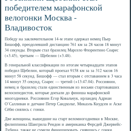
победителем марафонской
велогонки Москва -
Владивосток
Победу на заключительном 14-м этапе одержал немец Пьер
Бишофф, преодолевший дистанцию 761 км за 28 часов 18 минут
34 секунды. Вторым стал бразилец Марсело Флорентино Соарес
(+3.45), третьим — Щебелин (+3.48).
В генеральной классификации по итогам четырнадцати этапов
победил Щебелин, который проехал 9158 км за за 312 часов 16
минут 58 секунд. Бишофф — стал вторым с отставанием в 3 часа
14 минут 35 секунд, Соарес — третий (+13:47.04). Россиянин,
немец и бразилец стали единственным из восьми стартовавших
велосипедистов, которые доехали до финиша марафонской
многодневки. Россиянин Егор Ковальчук, ирландец Адриан
О’Салливан и датчане Петер Сандхольт, Микаэль Кнудсен и Аске
Сёбю снялись с гонки.
Две женщины, вышедшие на старт веломногодневки в Москве,
филиппинка Шангрила Рендон и американка Ферсдей Джервейс-
Дубина, также не сумели финишировать, снявшись с гонки.