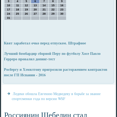
3
4
5
6
7
8
9
10
11
12
13
14
15
16
17
18
19
20
21
22
23
24
25
26
27
28
29
30
31
Квят заработал очко перед отпуском. Штрафное
Лучший бомбардир сборной Перу по футболу Хосе Паоло
Герреро провалил допинг-тест
Росбергу и Хэмилтону пригрозили расторжением контрактов
после ГП Испании - 2016
Ледеки обошла Евгению Медведеву в борьбе за звание
спортсменки года по версии WSF
Россиянин Щебелин стал