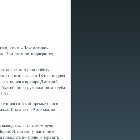
зал, что в «Локомотиве»
на. При этом он подчеркнул,
ю за восемь туров победу
мяки не выигрывали 18 игр подряд
ара» остался вратарь Дмитрий
» был обвинен руководством клуба
1:5).
сте в российской премьер-лиги,
балла. В матче с «Арсеналом»
 выводить… На самом деле,
Борис Игнатьев, у нас с ним
а поводить по полю и зарезать.