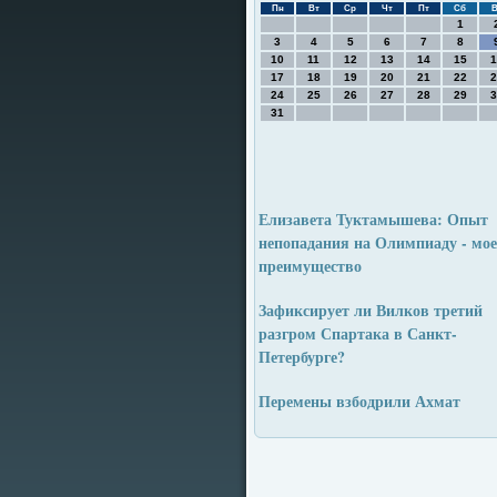
Пн
Вт
Ср
Чт
Пт
Сб
В
1
3
4
5
6
7
8
10
11
12
13
14
15
1
17
18
19
20
21
22
2
24
25
26
27
28
29
3
31
Елизавета Туктамышева: Опыт
непопадания на Олимпиаду - мое
преимущество
Зафиксирует ли Вилков третий
разгром Спартака в Санкт-
Петербурге?
Перемены взбодрили Ахмат