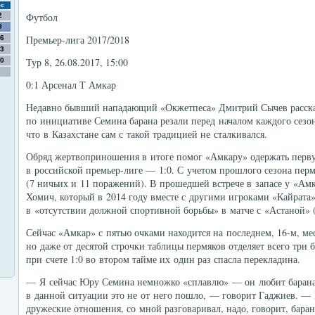
с
Футбол
2
9
Премьер-лига 2017/2018
6
3
Тур 8, 26.08.2017, 15:00
0
0:1 Арсенал Т Амкар
Недавно бывший нападающий «Окжетпеса» Дмитрий Сычев расска
по инициативе Семина барана резали перед началом каждого сезо
что в Казахстане сам с такой традицией не сталкивался.
Обряд жертвоприношения в итоге помог «Амкару» одержать перву
в российской премьер-лиге — 1:0. С учетом прошлого сезона пер
(7 ничьих и 11 поражений). В прошедшей встрече в запасе у «Амк
Хомич, который в 2014 году вместе с другими игроками «Кайрата
в «отсутствии должной спортивной борьбы» в матче с «Астаной» (
Сейчас «Амкар» с пятью очками находится на последнем, 16-м, ме
но даже от десятой строчки таблицы пермяков отделяет всего три 
при счете 1:0 во втором тайме их один раз спасла перекладина.
— Я сейчас Юру Семина немножко «сплавлю» — он любит барана
в данной ситуации это не от него пошло, — говорит Гаджиев. — 
дружеские отношения, со мной разговаривал, надо, говорит, баран