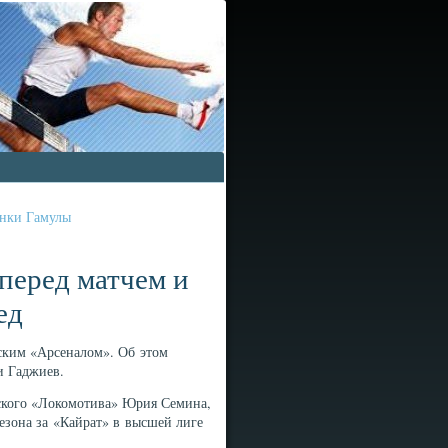
инки Гамулы
 перед матчем и
ед
ьским «Арсеналом». Об этом
и Гаджиев.
вского «Локомотива» Юрия Семина,
сезона за «Кайрат» в высшей лиге