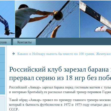
рхив
Контакты
Кавани и Неймару выпить бы вместе по 100 грамм. Жемчуж
Российский клуб зарезал барана
прервал серию из 18 игр без поб
Российский «Амкар» зарезал барана перед гостевым матчем с тул
в интервью Sportsdaily.ru рассказал главный тренер пермяков Гадж
Такой обряд «Амкар» провел по примеру главного тренера моско
который в бытность футболистом в 1972 и 1973 году отыграл два 
СССР.