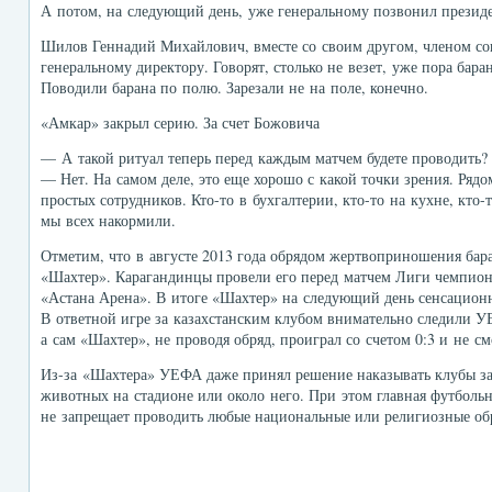
А потом, на следующий день, уже генеральному позвонил президе
Шилов Геннадий Михайлович, вместе со своим другом, членом со
генеральному директору. Говорят, столько не везет, уже пора бара
Поводили барана по полю. Зарезали не на поле, конечно.
«Амкар» закрыл серию. За счет Божовича
— А такой ритуал теперь перед каждым матчем будете проводить?
— Нет. На самом деле, это еще хорошо с какой точки зрения. Рядо
простых сотрудников. Кто-то в бухгалтерии, кто-то на кухне, кто-
мы всех накормили.
Отметим, что в августе 2013 года обрядом жертвоприношения бара
«Шахтер». Карагандинцы провели его перед матчем Лиги чемпион
«Астана Арена». В итоге «Шахтер» на следующий день сенсационн
В ответной игре за казахстанским клубом внимательно следили
а сам «Шахтер», не проводя обряд, проиграл со счетом 0:3 и не с
Из-за «Шахтера» УЕФА даже принял решение наказывать клубы з
животных на стадионе или около него. При этом главная футболь
не запрещает проводить любые национальные или религиозные об