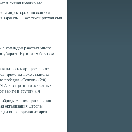
нт и сказал именно это.
вета директоров, позвонили
на зарезать… Вот такой ритуал был.
м с командой работает много
то убирает. Ну и этим бараном
на на весь мир прославился
ов прямо на поле стадиона
о победил «Селтик» (2:0).
 УЕФА и защитники животных,
мог выйти в группу ЛЧ.
а обряды жертвоприношения
ная организация Европы
ряды вне спортивных арен.