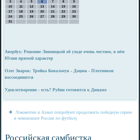
3
4
5
6
7
8
9
10
11
12
13
14
15
16
17
18
19
20
21
22
23
24
25
26
27
28
29
30
31
Авербух: Решение Липницкой об уходе очень честное, в нём
Юлин прямой характер
Олег Знарок: Тройка Ковальчук - Дацюк - Плотников
воссоединится
Удовлетворение - есть? Рубин готовится к Динамо
Локомотив и Ахмат попробуют продолжить победную серию
в чемпионате России по футболу
Российская самбистка