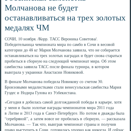
Молчанова не будет
останавливаться на трех золотых
медалях ЧМ
СОЧИ, 10 ноября. /Корр. ТАСС Вероника Советова/.
Победительница чемпионата мира по самбо в Сочи в весовой
категории до 48 кг Мария Молчанова заявила, что не собирается
останавливаться на трех золотых наградах и будет снова стараться
пробиться в сборную на следующий чемпионат мира. Об этом
самбистка заявила ТАСС после финала турнира, в котором
выиграла у украинки Анастасии Новиковой.
В финале Молчанова победила Новикову со счетом 30.
Бронзовыми медалистками стали венесуэльская самбистка Мария
Гуэдес и Нодира Гулова из Узбекистана.
«Сегодня я добилась самой долгожданной победы в карьере, хотя
у меня и были золотые награды чемпионатов мира 2011 года
в Литве и 2013 года в Санкт-Петербурге. Но потом я дважды была
“серебряной”, а затем вовсе не пробилась в сборную, — рассказала
Молчанова. — Так что, выиграв чемпионат страны и получив
право выступить в Сочи, готовилась упорно как никогда. И сейчас