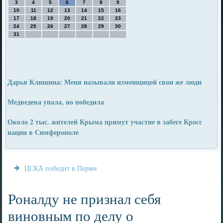
3
4
5
6
7
8
9
10
11
12
13
14
15
16
17
18
19
20
21
22
23
24
25
26
27
28
29
30
31
Дарья Клишина: Меня называли изменщицей свои же люди
Медведева упала, но победила
Около 2 тыс. жителей Крыма примут участие в забеге Кросс
нации в Симферополе
ЦСКА победит в Перми
Роналду не признал себя
виновным по делу о