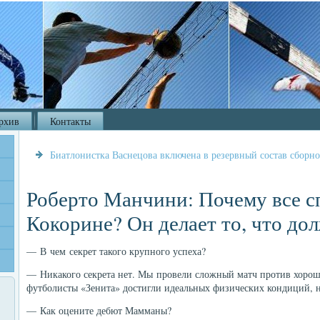
рхив
Контакты
Биатлонистка Васнецова включена в резервный состав сборн
Роберто Манчини: Почему все 
Кокорине? Он делает то, что до
— В чем секрет такого крупного успеха?
— Никакого секрета нет. Мы провели сложный матч против хорош
футболисты «Зенита» достигли идеальных физических кондиций, н
— Как оцените дебют Мамманы?