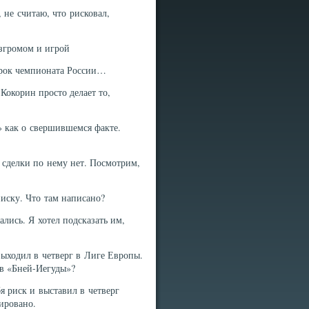
не считаю, что рисковал,
згромом и игрой
грок чемпионата России…
Кокорин просто делает то,
» как о свершившемся факте.
сделки по нему нет. Посмотрим,
иску. Что там написано?
ись. Я хотел подсказать им,
выходил в четверг в Лиге Европы.
ив «Бней-Иегуды»?
я риск и выставил в четверг
ировано.