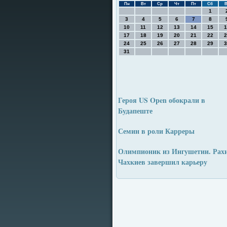
Пн
Вт
Ср
Чт
Пт
Сб
В
1
3
4
5
6
7
8
10
11
12
13
14
15
1
17
18
19
20
21
22
2
24
25
26
27
28
29
3
31
Героя US Open обокрали в
Будапеште
Семин в роли Карреры
Олимпионик из Ингушетии. Рах
Чахкиев завершил карьеру