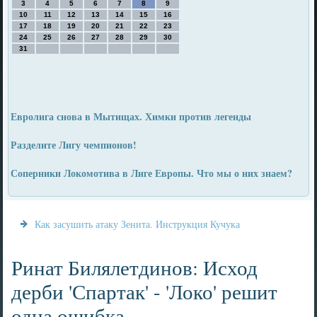
3
4
5
6
7
8
9
10
11
12
13
14
15
16
17
18
19
20
21
22
23
24
25
26
27
28
29
30
31
Евролига снова в Мытищах. Химки против легенды
Разделите Лигу чемпионов!
Соперники Локомотива в Лиге Европы. Что мы о них знаем?
Как засушить атаку Зенита. Инструкция Кучука
Ринат Билялетдинов: Исход
дерби 'Спартак' - 'Локо' решит
одна ошибка