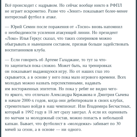
Всё происходит с надрывом. Но сейчас вообще никто в РФПЛ
не играет искрометно. Разве что «Зенит» показывает более-менее
интересный футбол в атаке.
— Юрий Семин после поражения от «Тосно» вновь напомнил
о необходимости усиления атакующей линии. Но президент
«Локо» Илья Геркус сказал, что таких соперников можно
обыгрывать и нынешним составом, призвав больше задействовать
воспитанников клуба.
— Если говорить об Артеме Галаджане, то тут за что-
то зацепиться пока сложно. Может быть, на тренировках
он показывает выдающуюся игру. Но от наших глаз это
скрывается, а в основе у него пока мало игрового времени. Всех
молодых можно назвать перспективными, надавать
им восторженных эпитетов. Но пока у ребят не видно чего-
то яркого, что отличало Александра Кержакова и Дмитрия Сычева
в начале 2000-х годов, когда они дебютировали в своих клубах,
стремительно войдя в наш чемпионат. Или Владимира Бесчастных,
который в 1992 году в 18 лет сразу заиграл. А если их оценивать
по матчам за молодежный состав, можно попасть в небольшой
капкан. Бывает, что футболист в «молодежке» забивает по 30
мячей за сезон, а в основе — ни одного.