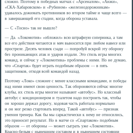
сложно. Поэтому в победных матчах с «Арсеналом», «Анжи»,
«СКА-Хабаровском» и «Рубином» «железнодорожникам»
удавалось дожимать противников во втором тайме и чаще всего —
в завершающей его стадии, когда оборона уставала.
— С «Тосно» так не вышло?
— Да. «Локомотив» «обложил» всю штрафную соперника, а там
все его действия читаются и мяч выносится при любом навесе или
простреле. Десять человек сзади — попробуй вскрой эту оборону
без проникающих атак и ударов издали. Это стиль игры многих
команд, и сейчас у «Локомотива» проблемы с ними. Но не думаю,
что «Спартак» будет играть подобным образом — в пять
защитников, отходя всей командой назад.
Поэтому «Локо» сложнее с менее классными командами, и победы
над ними имеют свою ценность. Так обороняются сейчас многие
клубы, их стиль игры многие называют «автобус». Но классный
автобус с кондиционером и туалетом надо построить так, чтобы
он хорошо держал дорогу, ходовая часть работала нормально
и он мог резко стартовать вперед. Такой «автобус» — признак
умения тренера. Как бы мы саркастически к нему не относились,
это приносит результат. Но в матче со «Спартаком» подобным
образом — от обороны — может сыграть уже «Локомотив».
Красно-белым с нынешним составом и в нынешнем состоянии