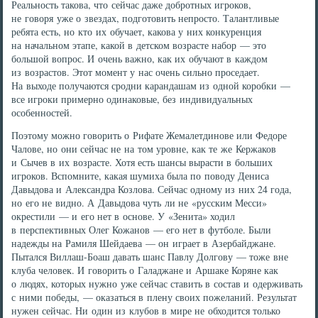
Реальность такова, что сейчас даже добротных игроков,
не говоря уже о звездах, подготовить непросто. Талантливые
ребята есть, но кто их обучает, какова у них конкуренция
на начальном этапе, какой в детском возрасте набор — это
большой вопрос. И очень важно, как их обучают в каждом
из возрастов. Этот момент у нас очень сильно проседает.
На выходе получаются сродни карандашам из одной коробки —
все игроки примерно одинаковые, без индивидуальных
особенностей.
Поэтому можно говорить о Рифате Жемалетдинове или Федоре
Чалове, но они сейчас не на том уровне, как те же Кержаков
и Сычев в их возрасте. Хотя есть шансы вырасти в больших
игроков. Вспомните, какая шумиха была по поводу Дениса
Давыдова и Александра Козлова. Сейчас одному из них 24 года,
но его не видно. А Давыдова чуть ли не «русским Месси»
окрестили — и его нет в основе. У «Зенита» ходил
в перспективных Олег Кожанов — его нет в футболе. Были
надежды на Рамиля Шейдаева — он играет в Азербайджане.
Пытался Виллаш-Боаш давать шанс Павлу Долгову — тоже вне
клуба человек. И говорить о Галаджане и Аршаке Коряне как
о людях, которых нужно уже сейчас ставить в состав и одерживать
с ними победы, — оказаться в плену своих пожеланий. Результат
нужен сейчас. Ни один из клубов в мире не обходится только