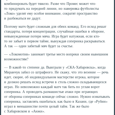
комбинировать будет тяжело. Разве что Промес может что-
то придумать на передней линии, но наверняка футболисты
«Локо» уделят ему особое внимание, сократят пространство
и разбежаться не дадут.
Поэтому матч будет сложным для обеих команд. Его исход решат
стандарты, потеря концентрации, случайные ошибки в обороне,
невынужденные потери мяча. Игра будет натужная, если кто-
то не забьет в первом тайме, вынуждая соперника раскрываться.
А так — один забитый мяч будет за счастье.
— «Локомотив» занимает третье место вопреки своим нынешним
возможностям?
— В какой-то степени да. Выиграли у «СКА-Хабаровска», когда
Миранчук забил со штрафного. Не скажу, что это везение — речь
идет, скорее, об индивидуальном мастерстве игрока, которое
и должно решать исход встречи в столь сложно складывающихся
играх. Но невозможно каждый матч так бить по углам ворот
соперника. А проводить размашистые атаки при играющих
от обороны соперниках команде сейчас сложно. Нужно изматывать
соперника, заставлять ошибаться, как было в Казани, где «Рубин»
играл в меньшинстве почти целый тайм. Так же было
с Хабаровском и «Анжи».