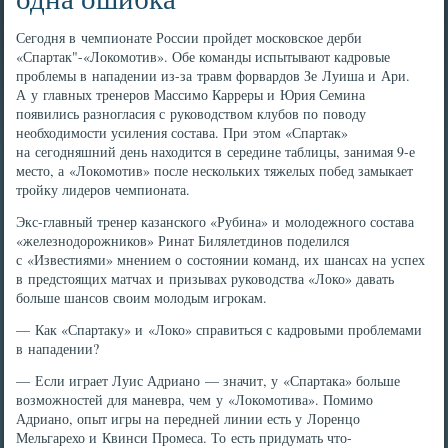
Сегодня в чемпионате России пройдет московское дерби
«Спартак"-«Локомотив». Обе команды испытывают кадровые
проблемы в нападении из-за травм форвардов Зе Луиша и Ари.
А у главных тренеров Массимо Карреры и Юрия Семина
появились разногласия с руководством клубов по поводу
необходимости усиления состава. При этом «Спартак»
на сегодняшний день находится в середине таблицы, занимая 9-е
место, а «Локомотив» после нескольких тяжелых побед замыкает
тройку лидеров чемпионата.
Экс-главный тренер казанского «Рубина» и молодежного состава
«железнодорожников» Ринат Билялетдинов поделился
с «Известиями» мнением о состоянии команд, их шансах на успех
в предстоящих матчах и призывах руководства «Локо» давать
больше шансов своим молодым игрокам.
— Как «Спартаку» и «Локо» справиться с кадровыми проблемами
в нападении?
— Если играет Луис Адриано — значит, у «Спартака» больше
возможностей для маневра, чем у «Локомотива». Помимо
Адриано, опыт игры на передней линии есть у Лоренцо
Мельгарехо и Квинси Промеса. То есть придумать что-