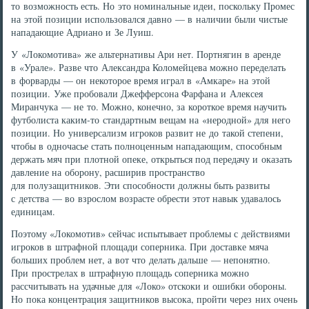
то возможность есть. Но это номинальные идеи, поскольку Промес
на этой позиции использовался давно — в наличии были чистые
нападающие Адриано и Зе Луиш.
У «Локомотива» же альтернативы Ари нет. Портнягин в аренде
в «Урале». Разве что Александра Коломейцева можно переделать
в форварды — он некоторое время играл в «Амкаре» на этой
позиции. Уже пробовали Джефферсона Фарфана и Алексея
Миранчука — не то. Можно, конечно, за короткое время научить
футболиста каким-то стандартным вещам на «неродной» для него
позиции. Но универсализм игроков развит не до такой степени,
чтобы в одночасье стать полноценным нападающим, способным
держать мяч при плотной опеке, открыться под передачу и оказать
давление на оборону, расширив пространство
для полузащитников. Эти способности должны быть развиты
с детства — во взрослом возрасте обрести этот навык удавалось
единицам.
Поэтому «Локомотив» сейчас испытывает проблемы с действиями
игроков в штрафной площади соперника. При доставке мяча
больших проблем нет, а вот что делать дальше — непонятно.
При прострелах в штрафную площадь соперника можно
рассчитывать на удачные для «Локо» отскоки и ошибки обороны.
Но пока концентрация защитников высока, пройти через них очень