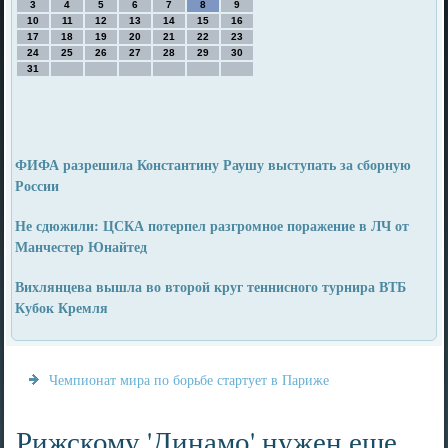
3
4
5
6
7
8
9
10
11
12
13
14
15
16
17
18
19
20
21
22
23
24
25
26
27
28
29
30
31
ФИФА разрешила Константину Раушу выступать за сборную
России
Не сдюжили: ЦСКА потерпел разгромное поражение в ЛЧ от
Манчестер Юнайтед
Вихлянцева вышла во второй круг теннисного турнира ВТБ
Кубок Кремля
Чемпионат мира по борьбе стартует в Париже
Рижскому 'Динамо' нужен еще