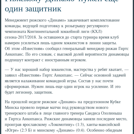
один защитник
Менеджмент рижского «Динамо» заканчивает комплектование
команды, ведущей подготовку к розыгрышу регулярного
чемпионата Континентальной хоккейной лиги (КХЛ)
сезона-2017/2018. За оставшееся до старта турнира время клуб
намерен усилиться лишь одним хоккеистом в линии защиты.
Об этом «Известиям» сообщил генеральный менеджер рижан Гиртс
Анкипанс. По его словам, с высокой долей вероятности динамовцы
подпишут контракт с иностранным игроком.
— У нас хороший набор хоккеистов, мастерства у ребят хватает, —
заявил «Известиям» Гиртс Анкипанс. — Сейчас основной задачей
является налаживание командной игры. Состав у нас почти
сформирован. Нужен лишь еще один игрок на усиление. И это
будет легионер, защитник.
На прошлой неделе рижское «Динамо» на предсезонном Кубке
Минска провело первые матчи под руководством нового
тренерского штаба в лице главного тренера Сандиса Озолиньша
и Гиртса Анкипанса. Рижские динамовцы заняли последнее место,
проиграв ярославскому «Локомотиву» (1:3), ханты-мансийской
«Югре» (2:3 Б) и минскому «Динамо» (0:4). Особенно обидным