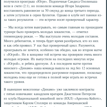
получился проигрыш «Югре». Подопечные Сандиса Озолиньша
вели в счете (2:1), но позволили команде Игоря Захаркина
восстановить равновесие за 50 секунд до конца третьего периода,
а затем уступили в серии буллитов. Однако в клубе нет паники из-
за таких результатов — эти встречи носят проверочный характер.
— Мы всегда хотим выигрывать, но самым главным на прошедшем
турнире было проверить молодых хоккеистов, — отметил
генменеджер рижан. — Мы выступали очень молодым составом.
Много дебютантов, и теперь будет время разобраться, кто из них
и как себя проявил. У нас был проверочный цикл. Разумеется,
проигрывать не хочется, особенно так обидно, как во втором матче
с «Югрой». Но в концовке той встречи мы проверяли очень много
молодых игроков. Их выпустили на последних минутах игры
с «Югрой», и ребята дрогнули. А в последнем матче против
минского «Динамо» наша команда вышла на лед без 12 основных
хоккеистов, что предопределило разгромное поражение, поскольку
молодежь пока еще не готова в полной мере играть во встречах
такого уровня.
В нынешнее межсезонье «Динамо» уже заключило контракты
с пятью новичками: канадским вратарем Джастином Питерсом
из клуба Национальной хоккейной лиги (НХЛ) «Аризона Койотс»,
защитником Карлом Столлери из команды Американской