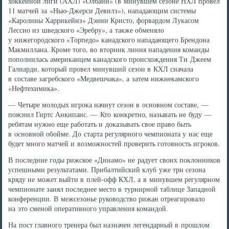
хоккейной лиги (АХЛ) «Олбани» (в минувшем сезоне НХЛ провел
11 матчей за «Нью-Джерси Девилз»), нападающим системы
«Каролины Харрикейнз» Дэнни Кристо, форвардом Лукасом
Лессио из шведского «Эребру», а также обменяло
у нижегородского «Торпедо» канадского нападающего Брендона
Макмиллана. Кроме того, во вторник линия нападения команды
пополнилась американцем канадского происхождения Ти Джеем
Галиарди, который провел минувший сезон в КХЛ сначала
в составе загребского «Медвешчака», а затем нижнекамского
«Нефтехимика».
— Четыре молодых игрока начнут сезон в основном составе, —
пояснил Гиртс Анкипанс. — Кто конкретно, называть не буду —
ребятам нужно еще работать и доказывать свое право быть
в основной обойме. До старта регулярного чемпионата у нас еще
будет много матчей и возможностей проверить готовность игроков.
В последние годы рижское «Динамо» не радует своих поклонников
успешными результатами. Прибалтийский клуб уже три сезона
кряду не может выйти в плей-офф КХЛ, а в минувшем регулярном
чемпионате занял последнее место в турнирной таблице Западной
конференции. В межсезонье руководство рижан отреагировало
на это сменой оперативного управления командой.
На пост главного тренера был назначен легендарный в прошлом