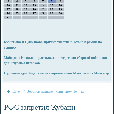
3
4
5
6
7
8
9
10
11
12
13
14
15
16
17
18
19
20
21
22
23
24
25
26
27
28
29
30
31
Кузнецова и Цибулкова примут участие в Кубке Кремля по
теннису
Майоров: Не надо оправдывать интересами сборной поблажки
для клубов-олигархов
Нурмагомедов будет комментировать бой Макгрегор - Мэйуэзер
Евгений Воронов назначен капитаном Зенита
РФС запретил 'Кубани'