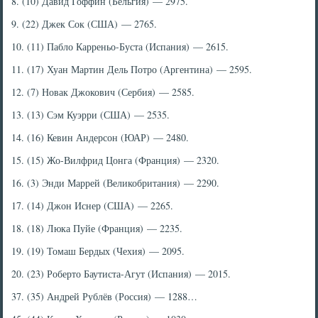
8. (10) Давид Гоффин (Бельгия) — 2975.
9. (22) Джек Сок (США) — 2765.
10. (11) Пабло Карреньо-Буста (Испания) — 2615.
11. (17) Хуан Мартин Дель Потро (Аргентина) — 2595.
12. (7) Новак Джокович (Сербия) — 2585.
13. (13) Сэм Куэрри (США) — 2535.
14. (16) Кевин Андерсон (ЮАР) — 2480.
15. (15) Жо-Вилфрид Цонга (Франция) — 2320.
16. (3) Энди Маррей (Великобритания) — 2290.
17. (14) Джон Иснер (США) — 2265.
18. (18) Люка Пуйе (Франция) — 2235.
19. (19) Томаш Бердых (Чехия) — 2095.
20. (23) Роберто Баутиста-Агут (Испания) — 2015.
37. (35) Андрей Рублёв (Россия) — 1288…