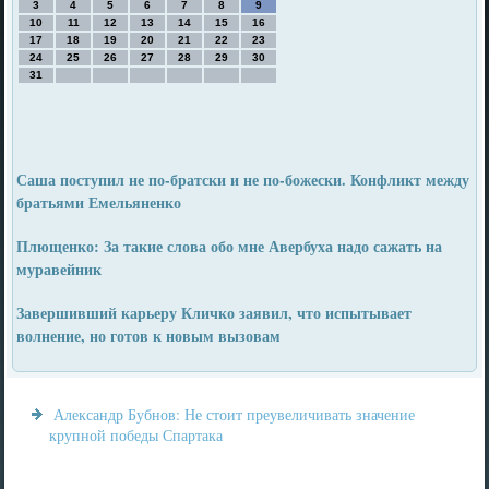
3
4
5
6
7
8
9
10
11
12
13
14
15
16
17
18
19
20
21
22
23
24
25
26
27
28
29
30
31
Саша поступил не по-братски и не по-божески. Конфликт между
братьями Емельяненко
Плющенко: За такие слова обо мне Авербуха надо сажать на
муравейник
Завершивший карьеру Кличко заявил, что испытывает
волнение, но готов к новым вызовам
Александр Бубнов: Не стоит преувеличивать значение
крупной победы Спартака