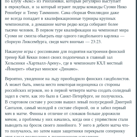
по клубу «Кокс» из Риихимяки, который регулярно выступает
в еврокубках, и за который играют лидеры команды Суоми Нико
Реннберг и Теему Тамминен. Сама сборная Финляндии даже
не всегда попадает в квалификационные турниры крупных
чемпионатов, а домашние матчи редко когда собирают более
тысячи человек. В первом туре квалификации на чемпионат мира
Суоми не смогла обыграть еще одного гандбольного карлика —
сборную Люксембурга, сведя матч вничью — 23:23.
Накануне игры с россиянами для поднятия настроения финский
тренер Кай Кекки повел своих подопечных в главный зал
Хельсинки «Хартвалл-Арену», где в чемпионате КХЛ местный
«Йокерит» обыграл минское «Динамо».
Вероятно, увиденное на льду приободрило финских гандболистов.
А может быть, имела место некоторая недооценка со стороны
российских игроков, но в первой четверти матча создать солидный
задел в счете, как это было в Санкт-Петербурге, не получилось.
В стартовом составе у россиян вышел левый полусредний Дмитрий
Санталов, самый молодой в составе сборной, он и забил первый
мяч в матче. Финны в отличие от словаков больше дорожили
мячом, а проблемы у них начались, когда они с упрямством стали
выводить на бросок своего линейного. У него в дебюте матча что-
то получалось, но затем наши защитники перекрыли сопернику
этот канал реализации в позиционном нападении.