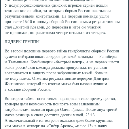
У полупрофессиональных финских игроков серией пошли
технические ошибки, за которые сборная России наказывала
результативными контратаками. На перерыв команды ушли
при счете 16:10 в пользу сборной России, самым результативным
стал Дмитрий Ковалев, до перерыва в игре он участия
не принимал, но реализовал четыре пенальти из четырех.
ЛИДЕРЫ ГРУППЫ
Во второй половине первого тайма гандболисты сборной России
сумели нейтрализовать лидеров финской команды — Реннберга
и Тамминена. Комбинации «быстрый центр», а из первых шести
голов российская команда дважды пропустила, не успевая
возвращаться в защиту после заброшенных мячей, больше
не получались. Отметим результативные передачи Дмитрия
Житникова, который по итогам матча был назван лучшим
в составе сборной России.
Во втором тайме гости только наращивали свое преимущество,
тренеры дали возможность поиграть всем заявленным
гандболистам, включая вратаря Олега Грамса. После двух третей
матча разница в счете достигла десяти мячей, 23:13.
А окончательный итог встречи оказался даже более крупным,
чем матча в четверг на «Сибур Арене», «плюс 13» в нашу