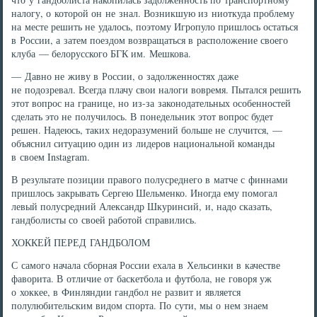
налогу, о которой он не знал. Возникшую из ниоткуда проблему
на месте решить не удалось, поэтому Игропуло пришлось остаться
в России, а затем поездом возвращаться в расположение своего
клуба — белорусского БГК им. Мешкова.
— Давно не живу в России, о задолженностях даже
не подозревал. Всегда плачу свои налоги вовремя. Пытался решить
этот вопрос на границе, но из-за законодательных особенностей
сделать это не получилось. В понедельник этот вопрос будет
решен. Надеюсь, таких недоразумений больше не случится, —
объяснил ситуацию один из лидеров национальной команды
в своем Instagram.
В результате позиции правого полусреднего в матче с финнами
пришлось закрывать Сергею Шельменко. Иногда ему помогал
левый полусредний Александр Шкуринсий, и, надо сказать,
гандболисты со своей работой справились.
ХОККЕЙ ПЕРЕД ГАНДБОЛОМ
С самого начала сборная России ехала в Хельсинки в качестве
фаворита. В отличие от баскетбола и футбола, не говоря уж
о хоккее, в Финляндии гандбол не развит и является
полулюбительским видом спорта. По сути, мы о нем знаем