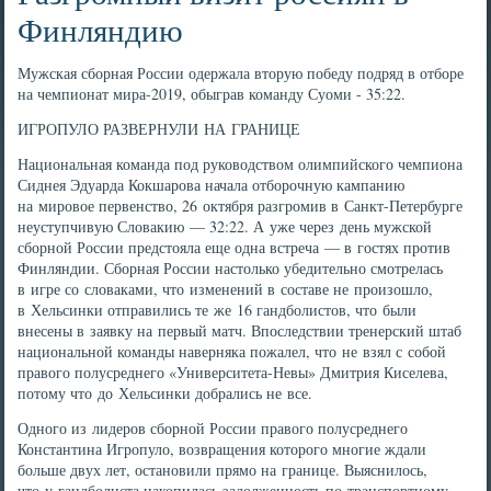
Финляндию
Мужская сборная России одержала вторую победу подряд в отборе
на чемпионат мира-2019, обыграв команду Суоми - 35:22.
ИГРОПУЛО РАЗВЕРНУЛИ НА ГРАНИЦЕ
Национальная команда под руководством олимпийского чемпиона
Сиднея Эдуарда Кокшарова начала отборочную кампанию
на мировое первенство, 26 октября разгромив в Санкт-Петербурге
неуступчивую Словакию — 32:22. А уже через день мужской
сборной России предстояла еще одна встреча — в гостях против
Финляндии. Сборная России настолько убедительно смотрелась
в игре со словаками, что изменений в составе не произошло,
в Хельсинки отправились те же 16 гандболистов, что были
внесены в заявку на первый матч. Впоследствии тренерский штаб
национальной команды наверняка пожалел, что не взял с собой
правого полусреднего «Университета-Невы» Дмитрия Киселева,
потому что до Хельсинки добрались не все.
Одного из лидеров сборной России правого полусреднего
Константина Игропуло, возвращения которого многие ждали
больше двух лет, остановили прямо на границе. Выяснилось,
что у гандболиста накопилась задолженность по транспортному