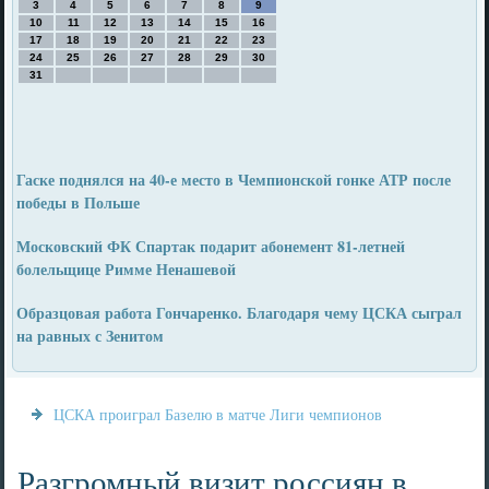
3
4
5
6
7
8
9
10
11
12
13
14
15
16
17
18
19
20
21
22
23
24
25
26
27
28
29
30
31
Гаске поднялся на 40-е место в Чемпионской гонке АТР после
победы в Польше
Московский ФК Спартак подарит абонемент 81-летней
болельщице Римме Ненашевой
Образцовая работа Гончаренко. Благодаря чему ЦСКА сыграл
на равных с Зенитом
ЦСКА проиграл Базелю в матче Лиги чемпионов
Разгромный визит россиян в