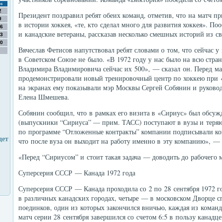
с
2
Президент поздравил ребят обеих команд, отметив, что на матч 
9
в истории хоккея, «те, кто сделал много для развития хоккея». П
6
и канадские ветераны, рассказав несколько смешных историй из с
3
0
Вячеслав Фетисов напутствовал ребят словами о том, что сейчас 
в Советском Союзе не было. «В 1972 году у нас было на всю стран
Владимира Владимировича сейчас их 500», — сказал он. Перед м
продемонстрировали новый тренировочный центр по хоккею при
на экранах ему показывали мэр Москвы Сергей Собянин и руковод
Елена Шмешева.
Собянин сообщил, что в рамках его визита в «Сириус» был обсуж
(выпускники “Сириуса” — прим. ТАСС) поступают в вузы и теряю
по программе “Отложенные контракты” компании подписывали конт
дет
что после вуза он выходит на работу именно в эту компанию», — 
«Перед “Сириусом” и стоит такая задача — доводить до рабочего 
Суперсерия СССР — Канада 1972 года
Суперсерия СССР — Канада проходила со 2 по 28 сентября 1972 го
в различных канадских городах, четыре — в московском Дворце 
поединков, один из которых закончился вничью, каждая из коман
матч серии 28 сентября завершился со счетом 6:5 в пользу канадце