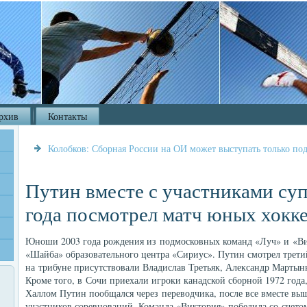
рхив
Контакты
Колобков: Сборная России на ОИ может выступать только п
Путин вместе с участниками су
года посмотрел матч юных хокк
Юноши 2003 года рождения из подмосковных команд «Луч» и «Ви
«Шайба» образовательного центра «Сириус». Путин смотрел трети
на трибуне присутствовали Владислав Третьяк, Александр Мартын
Кроме того, в Сочи приехали игроки канадской сборной 1972 год
Халлом Путин пообщался через переводчика, после все вместе выш
участников соревнований. Команда «Виктория» победила со счетом