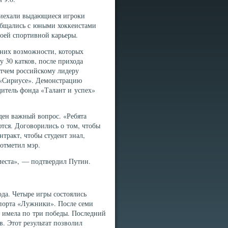
приехали выдающиеся игроки
ообщались с юными хоккеистами
воей спортивной карьеры.
у них возможности, которых
у 30 катков, после прихода
атчем российскому лидеру
 «Сириусе». Демонстрацию
итель фонда «Талант и успех»
ден важный вопрос. «Ребята
тся. Договорились о том, чтобы
ракт, чтобы студент знал,
отметил мэр.
места», — подтвердил Путин.
да. Четыре игры состоялись
спорта «Лужники». После семи
д имела по три победы. Последний
в. Этот результат позволил