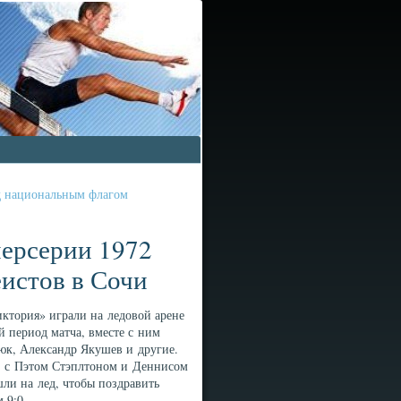
од национальным флагом
персерии 1972
еистов в Сочи
ктория» играли на ледовой арене
й период матча, вместе с ним
юк, Александр Якушев и другие.
а, с Пэтом Стэплтоном и Деннисом
ли на лед, чтобы поздравить
 9:0.