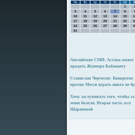
Пн
Вт
Ср
Чт
Пт
Сб
В
1
3
4
5
6
7
8
10
11
12
13
14
15
1
17
18
19
20
21
22
2
24
25
26
27
28
29
3
31
Английские СМИ: Астана может
продать Жуниора Кабанангу
Станислав Черчесов: Конкретно
против Месси играть никто не бу
Хочу заслуживать того, чтобы за
меня болели. Вторая часть эссе
Шараповой