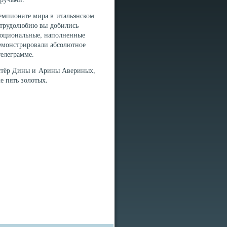
емпионате мира в итальянском
и трудолюбию вы добились
моциональные, наполненные
емонстрировали абсолютное
телеграмме.
естёр Дины и Арины Авериных,
е пять золотых.