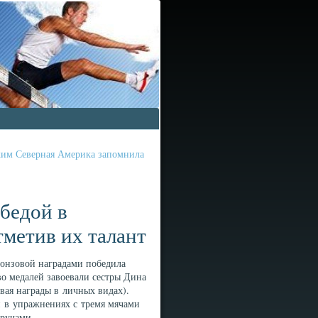
аким Северная Америка запомнила
бедой в
тметив их талант
ронзовой наградами победила
во медалей завоевали сестры Дина
вая награды в личных видах).
и в упражнениях с тремя мячами
бручами.