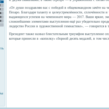
с
2
«От души поздравляю вас с победой в общекомандном зачёте на ч
9
Пезаро. Благодаря таланту и целеустремлённости, сплочённости 
6
выдающихся успехов на чемпионате мира — 2017. Ваши яркие, э
3
сложнейшими элементами выступления ещё раз убедительно прод
0
лидерство России в художественной гимнастике», — говорится в 
Президент также назвал блистательным триумфом выступление с
которые принесли в «копилку» сборной десять медалей, в том числ
уть
бы