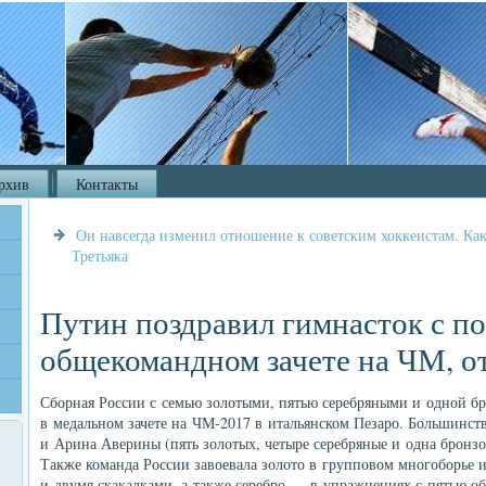
рхив
Контакты
Он навсегда изменил отношение к советским хоккеистам. К
Третьяка
Путин поздравил гимнасток с по
общекомандном зачете на ЧМ, о
Сборная России с семью золотыми, пятью серебряными и одной б
в медальном зачете на ЧМ-2017 в итальянском Пезаро. Большинст
и Арина Аверины (пять золотых, четыре серебряные и одна бронзо
Также команда России завоевала золото в групповом многоборье 
и двумя скакалками, а также серебро — в упражнениях с пятью о