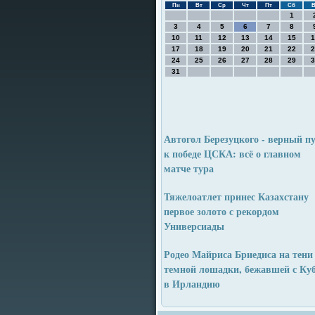
Пн
Вт
Ср
Чт
Пт
Сб
В
1
3
4
5
6
7
8
10
11
12
13
14
15
1
17
18
19
20
21
22
2
24
25
26
27
28
29
3
31
Автогол Березуцкого - верный п
к победе ЦСКА: всё о главном
матче тура
Тяжелоатлет принес Казахстану
первое золото с рекордом
Универсиады
Родео Майриса Бриедиса на тени
темной лошадки, бежавшей с Ку
в Ирландию