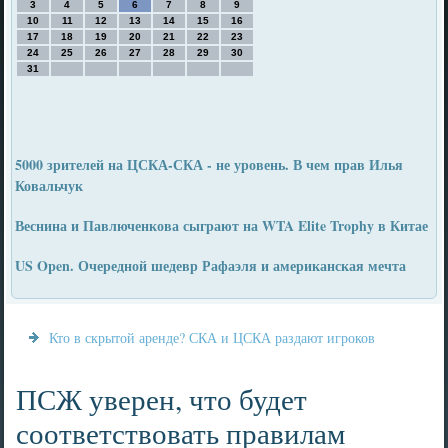
3
4
5
6
7
8
9
10
11
12
13
14
15
16
17
18
19
20
21
22
23
24
25
26
27
28
29
30
31
5000 зрителей на ЦСКА-СКА - не уровень. В чем прав Илья
Ковальчук
Веснина и Павлюченкова сыграют на WTA Elite Trophy в Китае
US Open. Очередной шедевр Рафаэля и американская мечта
Кто в скрытой аренде? СКА и ЦСКА раздают игроков
ПСЖ уверен, что будет
соответствовать правилам