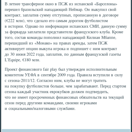
В летнее трансферное окно в ПСЖ из испанской «Барселоны»
перешел бразильский нападающий Неймар. Он выкупил свой
контракт, заплатив сумму отступных, прописанную в договоре
(€222 млн), что сделало его самым дорогим футболистом
в истории. Однако по информации испанских СМИ, данную сумму
за форварда заплатили представители французского клуба. Кроме
того, состав команды пополнил нападающий Килиан Мбаппе,
перешедший из «Монако» на правах аренды, затем ПСЖ
активирует опцию выкупа игрока и подпишет с ним контракт
до 30 июня 2022 года, заплатив, по данным французской газеты
L’Equipe, €180 млн.
Проект финансового fair play был утвержден исполнительным
комитетом УЕФА в сентябре 2009 года. Правила вступили в силу
с сезона-2011/12. Согласно ним, клубы не могут тратить
на покупку футболистов больше, чем зарабатывают. Перед стартом
сезона каждый участник еврокубков должен подтвердить,
что не имеет просроченных финансовых обязательств на текущий
сезон перед другими командами, своими игроками
и социальными/налоговыми службами.