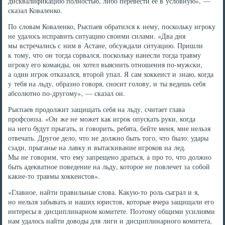
дисквалификацию полностью, либо перевести ее в условную», —
сказал Коваленко.
По словам Коваленко, Рыспаев обратился к нему, поскольку игроку
не удалось исправить ситуацию своими силами. «Два дня
мы встречались с ним в Астане, обсуждали ситуацию. Пришли
к тому, что он тогда сорвался, поскольку нанесли тогда травму
игроку его команды, он хотел выяснить отношения по-мужски,
а один игрок отказался, второй упал. Я сам хоккеист и знаю, когда
у тебя на льду, образно говоря, сносит голову, и ты ведешь себя
абсолютно по-другому», — сказал он.
Рыспаев продолжит защищать себя на льду, считает глава
профсоюза. «Он же не может как игрок опускать руки, когда
на него будут прыгать, и говорить, ребята, бейте меня, мне нельзя
отвечать. Другое дело, что не должно быть того, что было: удары
сзади, прыганье на лавку и вытаскивание игроков на лед.
Мы не говорим, что ему запрещено драться, а про то, что должно
быть адекватное поведение на льду, которое не повлечет за собой
какие-то травмы хоккеистов».
«Главное, найти правильные слова. Какую-то роль сыграл и я,
но нельзя забывать и наших юристов, которые вчера защищали его
интересы в дисциплинарном комитете. Поэтому общими усилиями
нам удалось найти доводы для лиги и дисциплинарного комитета,