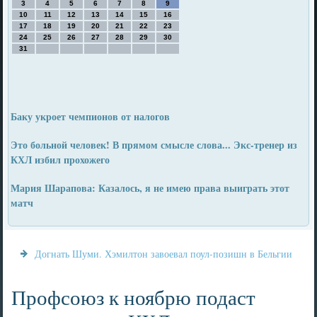
3
4
5
6
7
8
9
10
11
12
13
14
15
16
17
18
19
20
21
22
23
24
25
26
27
28
29
30
31
Баку укроет чемпионов от налогов
Это больной человек! В прямом смысле слова... Экс-тренер из
КХЛ избил прохожего
Мария Шарапова: Казалось, я не имею права выиграть этот
матч
Догнать Шуми. Хэмилтон завоевал поул-позишн в Бельгии
Профсоюз к ноябрю подаст