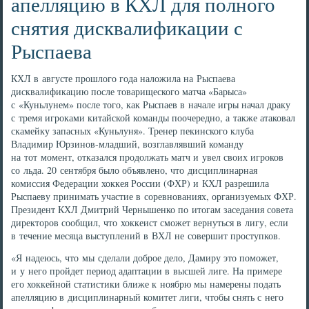
апелляцию в КХЛ для полного
снятия дисквалификации с
Рыспаева
КХЛ в августе прошлого года наложила на Рыспаева
дисквалификацию после товарищеского матча «Барыса»
с «Куньлунем» после того, как Рыспаев в начале игры начал драку
с тремя игроками китайской команды поочередно, а также атаковал
скамейку запасных «Куньлуня». Тренер пекинского клуба
Владимир Юрзинов-младший, возглавлявший команду
на тот момент, отказался продолжать матч и увел своих игроков
со льда. 20 сентября было объявлено, что дисциплинарная
комиссия Федерации хоккея России (ФХР) и КХЛ разрешила
Рыспаеву принимать участие в соревнованиях, организуемых ФХР.
Президент КХЛ Дмитрий Чернышенко по итогам заседания совета
директоров сообщил, что хоккеист сможет вернуться в лигу, если
в течение месяца выступлений в ВХЛ не совершит проступков.
«Я надеюсь, что мы сделали доброе дело, Дамиру это поможет,
и у него пройдет период адаптации в высшей лиге. На примере
его хоккейной статистики ближе к ноябрю мы намерены подать
апелляцию в дисциплинарный комитет лиги, чтобы снять с него