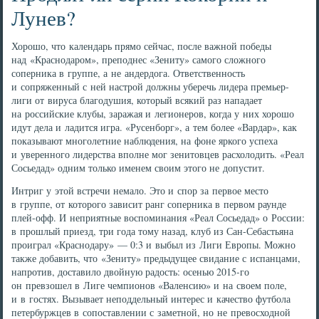
Лунев?
Хорошо, что календарь прямо сейчас, после важной победы
над «Краснодаром», преподнес «Зениту» самого сложного
соперника в группе, а не андердога. Ответственность
и сопряженный с ней настрой должны уберечь лидера премьер-
лиги от вируса благодушия, который всякий раз нападает
на российские клубы, заражая и легионеров, когда у них хорошо
идут дела и ладится игра. «Русенборг», а тем более «Вардар», как
показывают многолетние наблюдения, на фоне яркого успеха
и уверенного лидерства вполне мог зенитовцев расхолодить. «Реал
Сосьедад» одним только именем своим этого не допустит.
Интриг у этой встречи немало. Это и спор за первое место
в группе, от которого зависит ранг соперника в первом раунде
плей-офф. И неприятные воспоминания «Реал Сосьедад» о России:
в прошлый приезд, три года тому назад, клуб из Сан-Себастьяна
проиграл «Краснодару» — 0:3 и выбыл из Лиги Европы. Можно
также добавить, что «Зениту» предыдущее свидание с испанцами,
напротив, доставило двойную радость: осенью 2015-го
он превзошел в Лиге чемпионов «Валенсию» и на своем поле,
и в гостях. Вызывает неподдельный интерес и качество футбола
петербуржцев в сопоставлении с заметной, но не превосходной