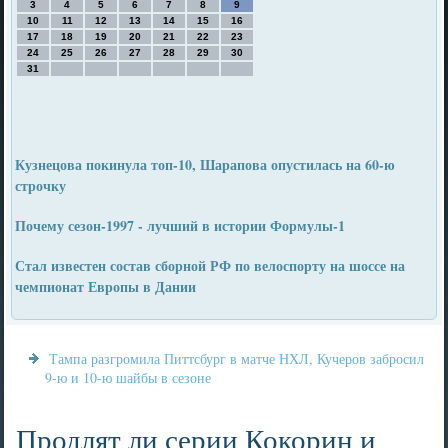
3
4
5
6
7
8
9
10
11
12
13
14
15
16
17
18
19
20
21
22
23
24
25
26
27
28
29
30
31
Кузнецова покинула топ-10, Шарапова опустилась на 60-ю
строчку
Почему сезон-1997 - лучший в истории Формулы-1
Стал известен состав сборной РФ по велоспорту на шоссе на
чемпионат Европы в Дании
Тампа разгромила Питтсбург в матче НХЛ, Кучеров забросил
9-ю и 10-ю шайбы в сезоне
Продлят ли серии Кокорин и