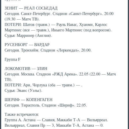
ЗЕНИТ — РЕАЛ СОСЬЕДАД
Сегодня. Санкт-Петербург. Стадион «Санкт-Петербург». 20.00
(19.30 — Матч ТВ).
ПОТЕРИ: Шатов (травм.) — Рауль Навас, Хуанми, Карлос
Мартинес (все — травм.), Иньиго Мартинес (под вопросом).
Судья: Марринер (Англия).
РУСЕНБОРГ — ВАРДАР
Сегодня. Тронхейм. Стадион «Леркендал». 20.00.
Группа F
ЛОКОМОТИВ — ЗЛИН
Сегодня. Москва. Стадион «РЖД Арена». 22.05 (22.00 — Матч
ТВ).
ПОТЕРИ: Ари, Чорлука (оба — травм.) — .
Судья: Эванс (Уэльс).
ШЕРИФ — КОПЕНГАГЕН
Сегодня. Тирасполь. Стадион «Шериф». 22.05.
Также встречаются:
Группа A. Астана — Славия, Маккаби Т-А — Вильярреал.
Вильярреал, Славия Пр — 3, Маккаби Т-А, Астана — 0.