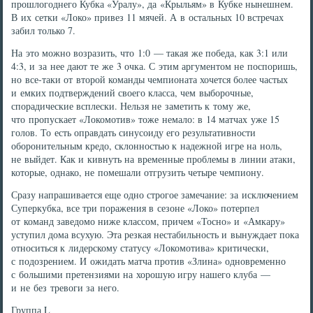
прошлогоднего Кубка «Уралу», да «Крыльям» в Кубке нынешнем.
В их сетки «Локо» привез 11 мячей. А в остальных 10 встречах
забил только 7.
На это можно возразить, что 1:0 — такая же победа, как 3:1 или
4:3, и за нее дают те же 3 очка. С этим аргументом не поспоришь,
но все-таки от второй команды чемпионата хочется более частых
и емких подтверждений своего класса, чем выборочные,
спорадические всплески. Нельзя не заметить к тому же,
что пропускает «Локомотив» тоже немало: в 14 матчах уже 15
голов. То есть оправдать синусоиду его результативности
оборонительным кредо, склонностью к надежной игре на ноль,
не выйдет. Как и кивнуть на временные проблемы в линии атаки,
которые, однако, не помешали отгрузить четыре чемпиону.
Сразу напрашивается еще одно строгое замечание: за исключением
Суперкубка, все три поражения в сезоне «Локо» потерпел
от команд заведомо ниже классом, причем «Тосно» и «Амкару»
уступил дома всухую. Эта резкая нестабильность и вынуждает пока
относиться к лидерскому статусу «Локомотива» критически,
с подозрением. И ожидать матча против «Злина» одновременно
с большими претензиями на хорошую игру нашего клуба —
и не без тревоги за него.
Группа L