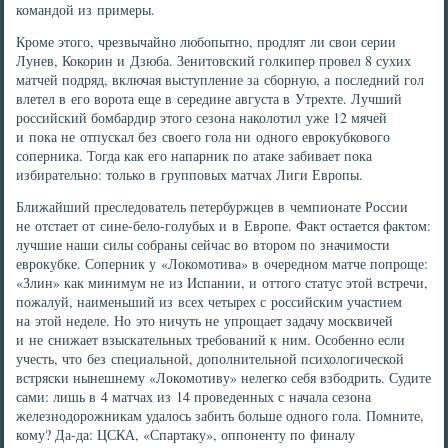
командой из примеры.
Кроме этого, чрезвычайно любопытно, продлят ли свои серии
Лунев, Кокорин и Дзюба. Зенитовский голкипер провел 8 сухих
матчей подряд, включая выступление за сборную, а последний гол
влетел в его ворота еще в середине августа в Утрехте. Лучший
российский бомбардир этого сезона наколотил уже 12 мячей
и пока не отпускал без своего гола ни одного еврокубкового
соперника. Тогда как его напарник по атаке забивает пока
избирательно: только в групповых матчах Лиги Европы.
Ближайший преследователь петербуржцев в чемпионате России
не отстает от сине-бело-голубых и в Европе. Факт остается фактом:
лучшие наши силы собраны сейчас во втором по значимости
еврокубке. Соперник у «Локомотива» в очередном матче попроще:
«Злин» как минимум не из Испании, и оттого статус этой встречи,
пожалуй, наименьший из всех четырех с российским участием
на этой неделе. Но это ничуть не упрощает задачу москвичей
и не снижает взыскательных требований к ним. Особенно если
учесть, что без специальной, дополнительной психологической
встряски нынешнему «Локомотиву» нелегко себя взбодрить. Судите
сами: лишь в 4 матчах из 14 проведенных с начала сезона
железнодорожникам удалось забить больше одного гола. Помните,
кому? Да-да: ЦСКА, «Спартаку», оппоненту по финалу