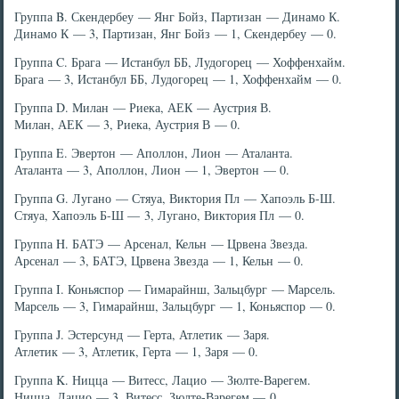
Группа B. Скендербеу — Янг Бойз, Партизан — Динамо К.
Динамо К — 3, Партизан, Янг Бойз — 1, Скендербеу — 0.
Группа C. Брага — Истанбул ББ, Лудогорец — Хоффенхайм.
Брага — 3, Истанбул ББ, Лудогорец — 1, Хоффенхайм — 0.
Группа D. Милан — Риека, АЕК — Аустрия В.
Милан, АЕК — 3, Риека, Аустрия В — 0.
Группа E. Эвертон — Аполлон, Лион — Аталанта.
Аталанта — 3, Аполлон, Лион — 1, Эвертон — 0.
Группа G. Лугано — Стяуа, Виктория Пл — Хапоэль Б-Ш.
Стяуа, Хапоэль Б-Ш — 3, Лугано, Виктория Пл — 0.
Группа H. БАТЭ — Арсенал, Кельн — Црвена Звезда.
Арсенал — 3, БАТЭ, Црвена Звезда — 1, Кельн — 0.
Группа I. Коньяспор — Гимарайнш, Зальцбург — Марсель.
Марсель — 3, Гимарайнш, Зальцбург — 1, Коньяспор — 0.
Группа J. Эстерсунд — Герта, Атлетик — Заря.
Атлетик — 3, Атлетик, Герта — 1, Заря — 0.
Группа K. Ницца — Витесс, Лацио — Зюлте-Варегем.
Ницца, Лацио — 3, Витесс, Зюлте-Варегем — 0.