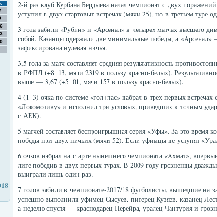
2-й раз клуб Курбана Бердыева начал чемпионат с двух поражений
с
2
уступил в двух стартовых встречах (мячи 25), но в третьем туре 
9
6
3 гола забили «Рубин» и «Арсенал» в четырех матчах высшего ди
3
собой. Казанцы одержали две минимальные победы, а «Арсенал»
0
зафиксирована нулевая ничья.
3,5 гола за матч составляет средняя результативность противостоя
в РФПЛ (+8=13, мячи 2319 в пользу красно-белых). Результативно
выше — 3,67 (+5=01, мячи 157 в пользу красно-белых).
4 (1+3) очка по системе «гол+пас» набрал в трех первых встречах
«Локомотиву» и исполнил три угловых, приведших к точным уда
с АЕК).
5 матчей составляет беспроигрышная серия «Уфы». За это время к
победы при двух ничьих (мячи 52). Если уфимцы не уступят «Урал
6 очков набрал на старте нынешнего чемпионата «Ахмат», впервые
лиге победив в двух первых турах. В 2009 году грозненцы дважды
выиграли лишь один раз.
018
7 голов забили в чемпионате-2017/18 футболисты, вышедшие на з
успешно выполнили уфимец Сысуев, питерец Кузяев, казанец Лес
а неделю спустя — краснодарец Перейра, уралец Чантурия и грозн