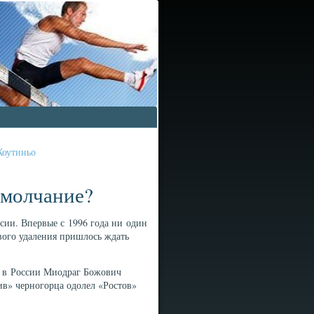
Коутиньо
 молчание?
сии. Впервые с 1996 года ни один
рвого удаления пришлось ждать
ы в России Миодраг Божович
ив» черногорца одолел «Ростов»