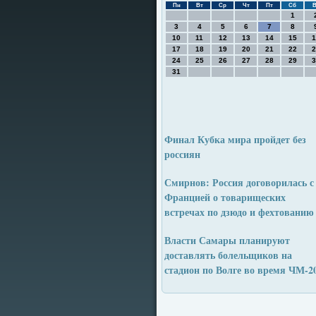
Пн
Вт
Ср
Чт
Пт
Сб
В
1
3
4
5
6
7
8
10
11
12
13
14
15
1
17
18
19
20
21
22
2
24
25
26
27
28
29
3
31
Финал Кубка мира пройдет без
россиян
Смирнов: Россия договорилась с
Францией о товарищеских
встречах по дзюдо и фехтованию
Власти Самары планируют
доставлять болельщиков на
стадион по Волге во время ЧМ-2