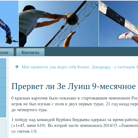
рхив
Контакты
Мне нравится, как ведет себя Клопп. Джеррард - о ситуации 
Прервет ли Зе Луиш 9-месячное
0 красных карточек было показано в стартовавшем чемпионате Рос
игрок не был изгнан с поля в двух первых турах. 21 год назад пе
до четвертого тура.
1 победу над командой Курбана Бердыева одержал за время работ
(+1=45, мячи 619). Во второй части чемпионата-2014/15 «Локомот
со счетом 1:0.