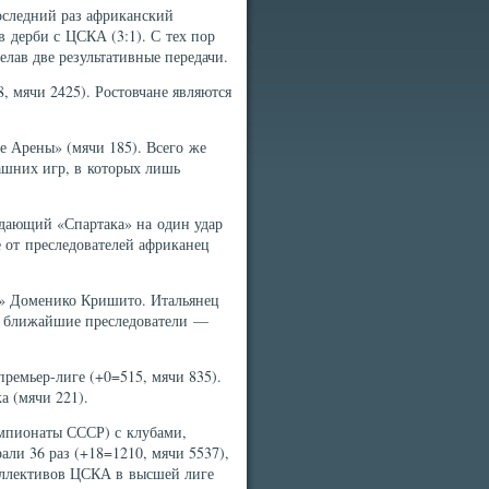
оследний раз африканский
в дерби с ЦСКА (3:1). С тех пор
елав две результативные передачи.
, мячи 2425). Ростовчане являются
е Арены» (мячи 185). Всего же
ашних игр, в которых лишь
адающий «Спартака» на один удар
 от преследователей африканец
а» Доменико Кришито. Итальянец
ем ближайшие преследователи —
премьер-лиге (+0=515, мячи 835).
а (мячи 221).
емпионаты СССР) с клубами,
ли 36 раз (+18=1210, мячи 5537),
коллективов ЦСКА в высшей лиге