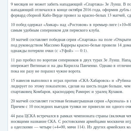
9 месяцев не может забить нападающий «Спартака» Зе Луиш. В п
нападающий отличался в конце октября 2016 года, оформив дубль 
форвард сборной Кабо-Верде провел за красно-белых 13 матчей, сд
10 побед одержал «Амкар» над «Ростовом» в премьер-лиге (+10=88
самым удобным соперником для пермского клуба.
10 матчей составляет победная серия «Спартака» на поле «Открыти
под руководством Массимо Карреры красно-белые провели 14 дом
однажды потеряли очки (с «Уфой» — 0:1).
11 раз пробил по воротам соперников в двух турах Зе Луиш. Нап
опережает Витинью и на два Кирилла Панченко. Однако в отличие
пока ни разу не поразил чужие ворота.
15 навесов выполнил в играх против «СКА-Хабаровск» и «Рубин
лидирует по этому показателю, сделав на шесть подач больше, ч
спартаковец Комбаров, краснодарец Рамирес и уралец Кулаков.
20 матчей составляет гостевая безвыигрышная серия «Арсенала» в 
Причем с 10 последних выездов туляки не привезли ни одного очк
44 раза ЦСКА встречался в рамках чемпионата страны (включая ч
носящими название СКА. С ростовскими армейцами москвичи игра
а одесскими — четыре (+4=00, мячи 114). Из других армейских 