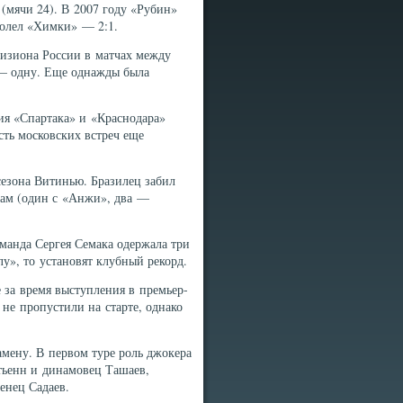
 (мячи 24). В 2007 году «Рубин»
одолел «Химки» — 2:1.
визиона России в матчах между
 — одну. Еще однажды была
ния «Спартака» и «Краснодара»
сть московских встреч еще
 сезона Витинью. Бразилец забил
рам (один с «Анжи», два —
оманда Сергея Семака одержала три
у», то установят клубный рекорд.
 за время выступления в премьер-
 не пропустили на старте, однако
амену. В первом туре роль джокера
тьенн и динамовец Ташаев,
енец Садаев.