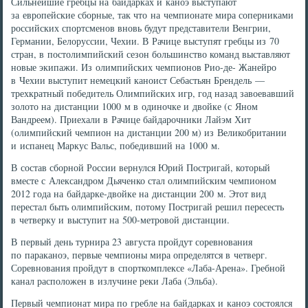
Сильнейшие гребцы на байдарках и каноэ выступают
за европейские сборные, так что на чемпионате мира соперниками
российских спортсменов вновь будут представители Венгрии,
Германии, Белоруссии, Чехии. В Рачице выступят гребцы из 70
стран, в постолимпийский сезон большинство команд выставляют
новые экипажи. Из олимпийских чемпионов Рио-де- Жанейро
в Чехии выступит немецкий каноист Себастьян Брендель —
трехкратный победитель Олимпийских игр, год назад завоевавший
золото на дистанции 1000 м в одиночке и двойке (с Яном
Вандреем). Приехали в Рачице байдарочники Лайэм Хит
(олимпийский чемпион на дистанции 200 м) из Великобритании
и испанец Маркус Вальс, победивший на 1000 м.
В состав сборной России вернулся Юрий Постригай, который
вместе с Александром Дьяченко стал олимпийским чемпионом
2012 года на байдарке-двойке на дистанции 200 м. Этот вид
перестал быть олимпийским, потому Постригай решил пересесть
в четверку и выступит на 500-метровой дистанции.
В первый день турнира 23 августа пройдут соревнования
по параканоэ, первые чемпионы мира определятся в четверг.
Соревнования пройдут в спорткомплексе «Лаба-Арена». Гребной
канал расположен в излучине реки Лаба (Эльба).
Первый чемпионат мира по гребле на байдарках и каноэ состоялся