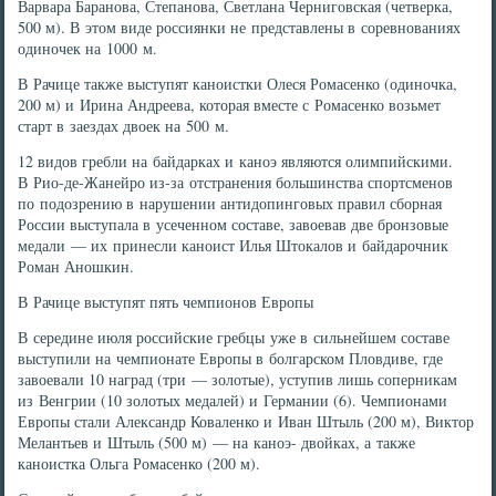
Варвара Баранова, Степанова, Светлана Черниговская (четверка,
500 м). В этом виде россиянки не представлены в соревнованиях
одиночек на 1000 м.
В Рачице также выступят каноистки Олеся Ромасенко (одиночка,
200 м) и Ирина Андреева, которая вместе с Ромасенко возьмет
старт в заездах двоек на 500 м.
12 видов гребли на байдарках и каноэ являются олимпийскими.
В Рио-де-Жанейро из-за отстранения большинства спортсменов
по подозрению в нарушении антидопинговых правил сборная
России выступала в усеченном составе, завоевав две бронзовые
медали — их принесли каноист Илья Штокалов и байдарочник
Роман Аношкин.
В Рачице выступят пять чемпионов Европы
В середине июля российские гребцы уже в сильнейшем составе
выступили на чемпионате Европы в болгарском Пловдиве, где
завоевали 10 наград (три — золотые), уступив лишь соперникам
из Венгрии (10 золотых медалей) и Германии (6). Чемпионами
Европы стали Александр Коваленко и Иван Штыль (200 м), Виктор
Мелантьев и Штыль (500 м) — на каноэ- двойках, а также
каноистка Ольга Ромасенко (200 м).