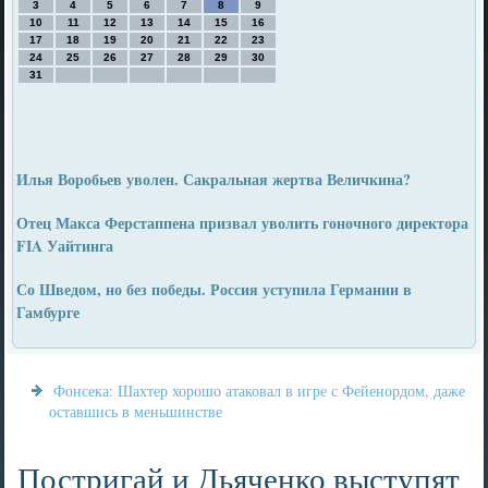
3
4
5
6
7
8
9
10
11
12
13
14
15
16
17
18
19
20
21
22
23
24
25
26
27
28
29
30
31
Илья Воробьев уволен. Сакральная жертва Величкина?
Отец Макса Ферстаппена призвал уволить гоночного директора
FIA Уайтинга
Со Шведом, но без победы. Россия уступила Германии в
Гамбурге
Фонсека: Шахтер хорошо атаковал в игре с Фейенордом, даже
оставшись в меньшинстве
Постригай и Дьяченко выступят