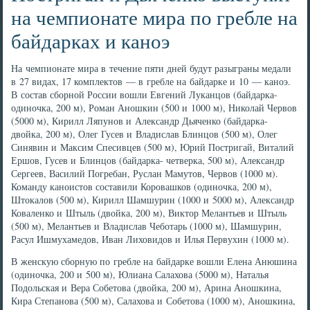
на чемпионате мира по гребле на
байдарках и каноэ
На чемпионате мира в течение пяти дней будут разыграны медали
в 27 видах, 17 комплектов — в гребле на байдарке и 10 — каноэ.
В состав сборной России вошли Евгений Луканцов (байдарка-
одиночка, 200 м), Роман Аношкин (500 и 1000 м), Николай Червов
(5000 м), Кирилл Ляпунов и Александр Дьяченко (байдарка-
двойка, 200 м), Олег Гусев и Владислав Блинцов (500 м), Олег
Синявин и Максим Спесивцев (500 м), Юрий Постригай, Виталий
Ершов, Гусев и Блинцов (байдарка- четверка, 500 м), Александр
Сергеев, Василий Погребан, Руслан Мамутов, Червов (1000 м).
Команду каноистов составили Коровашков (одиночка, 200 м),
Штокалов (500 м), Кирилл Шамшурин (1000 и 5000 м), Александр
Коваленко и Штыль (двойка, 200 м), Виктор Мелантьев и Штыль
(500 м), Мелантьев и Владислав Чеботарь (1000 м), Шамшурин,
Расул Ишмухамедов, Иван Лиховидов и Илья Первухин (1000 м).
В женскую сборную по гребле на байдарке вошли Елена Анюшина
(одиночка, 200 и 500 м), Юлиана Салахова (5000 м), Наталья
Подольская и Вера Собетова (двойка, 200 м), Арина Аношкина,
Кира Степанова (500 м), Салахова и Собетова (1000 м), Аношкина,