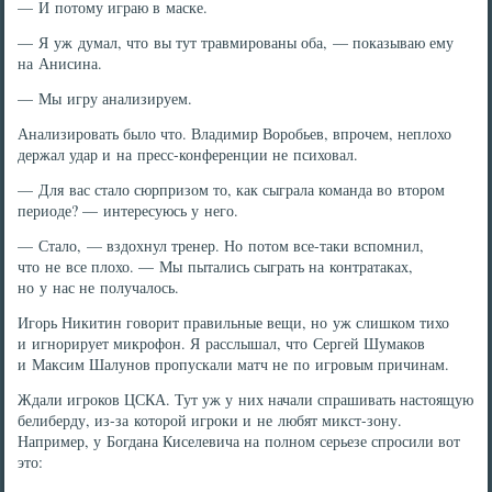
— И потому играю в маске.
— Я уж думал, что вы тут травмированы оба, — показываю ему
на Анисина.
— Мы игру анализируем.
Анализировать было что. Владимир Воробьев, впрочем, неплохо
держал удар и на пресс-конференции не психовал.
— Для вас стало сюрпризом то, как сыграла команда во втором
периоде? — интересуюсь у него.
— Стало, — вздохнул тренер. Но потом все-таки вспомнил,
что не все плохо. — Мы пытались сыграть на контратаках,
но у нас не получалось.
Игорь Никитин говорит правильные вещи, но уж слишком тихо
и игнорирует микрофон. Я расслышал, что Сергей Шумаков
и Максим Шалунов пропускали матч не по игровым причинам.
Ждали игроков ЦСКА. Тут уж у них начали спрашивать настоящую
белиберду, из-за которой игроки и не любят микст-зону.
Например, у Богдана Киселевича на полном серьезе спросили вот
это: