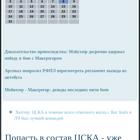
3
4
5
6
7
8
9
10
11
12
13
14
15
16
17
18
19
20
21
22
23
24
25
26
27
28
29
30
31
Доказательство превосходства: Мэйуэзер досрочно одержал
победу в бою с Макгрегором
Арсенал попросил РФПЛ пересмотреть регламент выхода из
автобуса
Мейвезер - Макгрегор: доходы последних пяти боев
Хюттер: ЦСКА в течение всего ответного матча с Янг Бойз в
ЛЧ был лучшей командой
Попасть в состав ЦСКА - уже