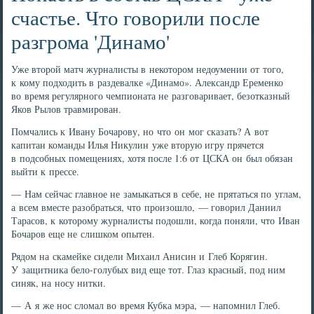
счастье. Что говорили после
разгрома 'Динамо'
Уже второй матч журналисты в некотором недоумении от того,
к кому подходить в раздевалке «Динамо». Александр Еременко
во время регулярного чемпионата не разговаривает, безотказный
Яков Рылов травмирован.
Помчались к Ивану Бочарову, но что он мог сказать? А вот
капитан команды Илья Никулин уже вторую игру прячется
в подсобных помещениях, хотя после 1:6 от ЦСКА он был обязан
выйти к прессе.
— Нам сейчас главное не замыкаться в себе, не прятаться по углам,
а всем вместе разобраться, что произошло, — говорил Даниил
Тарасов, к которому журналисты подошли, когда поняли, что Иван
Бочаров еще не слишком опытен.
Рядом на скамейке сидели Михаил Анисин и Глеб Корягин.
У защитника бело-голубых вид еще тот. Глаз красный, под ним
синяк, на носу нитки.
— А я же нос сломал во время Кубка мэра, — напомнил Глеб.