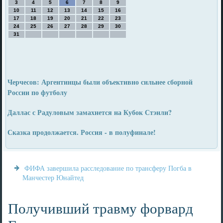
3
4
5
6
7
8
9
10
11
12
13
14
15
16
17
18
19
20
21
22
23
24
25
26
27
28
29
30
31
Черчесов: Аргентинцы были объективно сильнее сборной
России по футболу
Даллас с Радуловым замахнется на Кубок Стэнли?
Сказка продолжается. Россия - в полуфинале!
ФИФА завершила расследование по трансферу Погба в
Манчестер Юнайтед
Получивший травму форвард