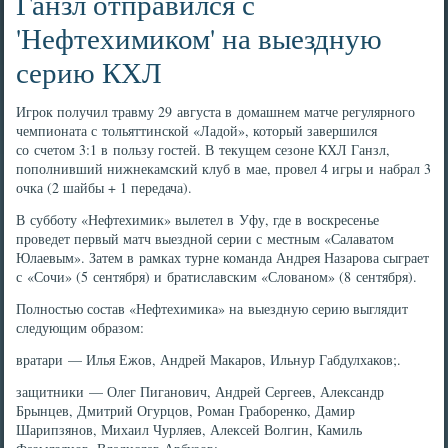
Ганзл отправился с
'Нефтехимиком' на выездную
серию КХЛ
Игрок получил травму 29 августа в домашнем матче регулярного
чемпионата с тольяттинской «Ладой», который завершился
со счетом 3:1 в пользу гостей. В текущем сезоне КХЛ Ганзл,
пополнивший нижнекамский клуб в мае, провел 4 игры и набрал 3
очка (2 шайбы + 1 передача).
В субботу «Нефтехимик» вылетел в Уфу, где в воскресенье
проведет первый матч выездной серии с местным «Салаватом
Юлаевым». Затем в рамках турне команда Андрея Назарова сыграет
с «Сочи» (5 сентября) и братиславским «Слованом» (8 сентября).
Полностью состав «Нефтехимика» на выездную серию выглядит
следующим образом:
вратари — Илья Ежов, Андрей Макаров, Ильнур Габдулхаков;.
защитники — Олег Пиганович, Андрей Сергеев, Александр
Брынцев, Дмитрий Огурцов, Роман Граборенко, Дамир
Шарипзянов, Михаил Чурляев, Алексей Волгин, Камиль