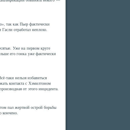
/о», так как Пьер фактически
 Гасли отработал неплохо.
есятые. Уже на первом круге
альше его гонка уже фактически
сё-таки нельзя избавиться
жать контакта с Хэмилтоном
роизводная от этого инцидента.
отом пал жертвой острой борьбы
о кончено.