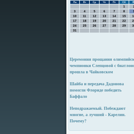
Пн
Вт
Ср
Чт
Пт
Сб
В
1
3
4
5
6
7
8
10
11
12
13
14
15
1
17
18
19
20
21
22
2
24
25
26
27
28
29
3
31
Церемония прощания олимпийс
чемпионки Слепцовой с биатлон
прошла в Чайковском
Шайба и передача Дадонова
помогли Флориде победить
Баффало
Неподражаемый. Побеждают
многие, а лучший - Карелин.
Почему?