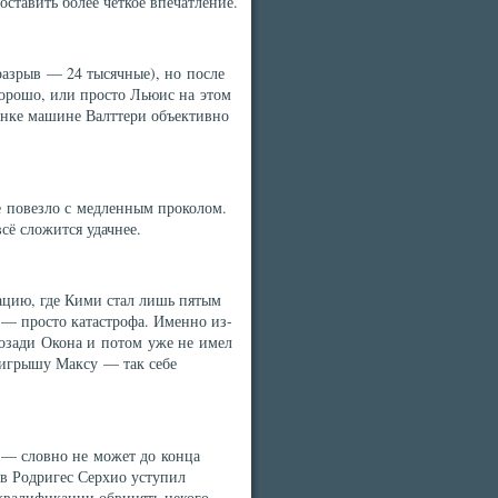
ставить более чёткое впечатление.
азрыв — 24 тысячные), но после
хорошо, или просто Льюис на этом
гонке машине Валттери объективно
е повезло с медленным проколом.
сё сложится удачнее.
ацию, где Кими стал лишь пятым
 — просто катастрофа. Именно из-
позади Окона и потом уже не имел
оигрышу Максу — так себе
 — словно не может до конца
ьев Родригес Серхио уступил
 квалификации обвинять некого —