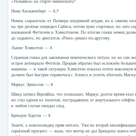
«Уильямса» на старте чемпионата?
Нико Хюлькенберг — 8,5
Немец «заразился» от Палмера эпидемией неудач, но к самому пил
на три десятые опередил Сайнса, потом хуже стартовал, но зато со
вызванной Феттелем и Хэмилтоном. По итогам гонки немец должен
до седьмого, но двигатель «Рено» решил по-другому.
Льюис Хэмилтон — 8
Странная гонка для завоевания чемпионского титула, но не сам ж
острое антикрыло Феттеля. Прорыв обратно был осложнён больши
машины — в такой ситуации Хэмилтон показал почти максимум в
должен был быстрее справиться с Алонсо и успеть обогнать Магну
Маркус Эрикссон — 8
Швед затмил Верляйна, что похвально. Маркус долгое время ехал 
но стал одним из пилотов, пострадавших от виртуального сейфти-
в любом случае ожидал сход.
Брендон Хартли — 8
Знаете, а новозеландец прям неплох. Уже во второй квалификаци
серьёзный прогресс — жаль, что мотор не дал Брендону шанса поб