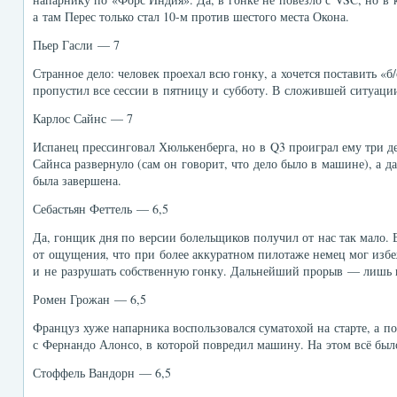
а там Перес только стал 10-м против шестого места Окона.
Пьер Гасли — 7
Странное дело: человек проехал всю гонку, а хочется поставить «б
пропустил все сессии в пятницу и субботу. В сложившей ситуации
Карлос Сайнс — 7
Испанец прессинговал Хюлькенберга, но в Q3 проиграл ему три д
Сайнса развернуло (сам он говорит, что дело было в машине), а д
была завершена.
Себастьян Феттель — 6,5
Да, гонщик дня по версии болельщиков получил от нас так мало. В
от ощущения, что при более аккуратном пилотаже немец мог избе
и не разрушать собственную гонку. Дальнейший прорыв — лишь п
Ромен Грожан — 6,5
Француз хуже напарника воспользовался суматохой на старте, а п
с Фернандо Алонсо, в которой повредил машину. На этом всё был
Стоффель Вандорн — 6,5