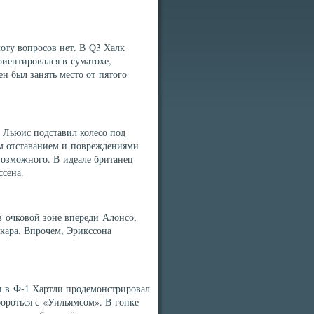
оту вопросов нет. В Q3 Халк
риентировался в суматохе,
 был занять место от пятого
е Льюис подставил колесо под
м отставанием и повреждениями
озможного. В идеале британец
ссена.
в очковой зоне впереди Алонсо,
кара. Впрочем, Эрикссона
и в Ф-1 Хартли продемонстрировал
ороться с «Уильямсом». В гонке