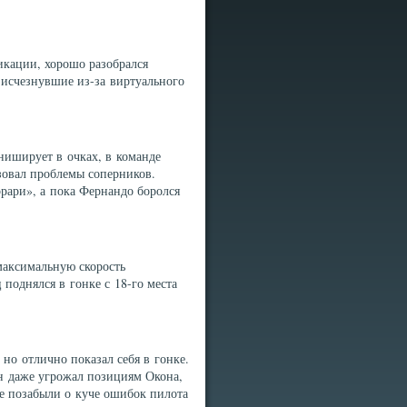
кации, хорошо разобрался
 исчезнувшие из-за виртуального
ниширует в очках, в команде
овал проблемы соперников.
рари», а пока Фернандо боролся
максимальную скорость
 поднялся в гонке с 18-го места
но отлично показал себя в гонке.
н даже угрожал позициям Окона,
же позабыли о куче ошибок пилота