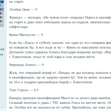
на старте.
с
2
Эстебан Окон — 9
9
6
Француз — молодец. «На чужом поле» опередил Переса в квалифи
3
на старте и даже имел небольшие шансы на подиум, окончательно
0
сейфти-кара.
Кевин Магнуссен — 9
Если бы «Хаасу» в субботу сказали, что один из его гонщиков фи
не поверили бы. А вот поди ж ты — Кевин по максимуму использ
кой
Датчанин сумел сдержать Алонсо благодаря мощному мотору «Фер
ом
с Хэмилтоном, уехал от этой пары и спас восьмое место.
Фернандо Алонсо — 9
Жаль, что очередной штраф от «Хонды» не дал испанцу показать 
в квалификации, где он здорово провёл Q1. Тем не менее, испанец
на 10-е и подарил красивейшую борьбу с Хэмилтоном.
Лэнс Стролл — 8,5
Канадец проиграл квалификацию Массе из-за целого ряда ошибок, 
Сильный пилотаж и удача с VSC вывела Лэнса на шестое место. О
но Эстебан всё же оказался не по зубам. Признайтесь, вы тоже у