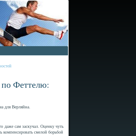
ностей
 по Феттелю:
ма для Верляйна.
то даже сам заскучал. Оценку чуть
ь компенсировать смелой борьбой