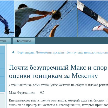
рхив
Контакты
Фернандеш: Локомотив доставит Зениту еще немало неприят
Почти безупречный Макс и спор
оценки гонщикам за Мексику
Странная гонка Хэмилтона, ужас Феттеля на старте и плохая рекла
Макс Ферстаппен — 9,5
Впечатляющее выступление голландца, который ехал так быстро, ч
снизили за проигрыш Феттелю в квалификации, который пришлос