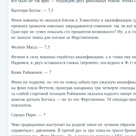
всё было не так ярко — подождём двух финальных этапов, чтобы со
Валттери Боттас — 7,5
Финн наконец-то оказался близок к Хэмилтону в квалификации (р
прежних провалов невольно закрадываются сомнения: так ли всё 
Гран-при не сумел показать сто процентов возможного? Ну, а в 
не хватало темпа для погони за Ферстаппеном.
Фелипе Масса — 7,5
Фелипе в силу машины отработал квалификацию, а в гонке ему н
Надеемся, в двух оставшихся гонках (вероятно, последних в Ф-1) в
Кими Райкконен — 7
Финн на подиуме, но это не повод забыть про ужасную квалифик
на фоне поула Феттеля, проиграв напарнику три четверти секунды
за слабой стартовой позиции Райкконен оказался надолго заперт 
шансов догнать Боттаса — не то что Ферстаппена. 54 секунды пр
показатель.
Серхио Перес — 7
Чеко традиционно выступает на родной земле не лучшим образом
справиться с давлением. В третий раз за три этапа на трассе брат
напарнику по «Форс Индия». Да, в гонке не повезло с VSC, но в