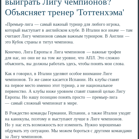
выиграть Лигу чемпионов?
Объясняет тренер 'Тоттенхэма'
«Премьер-лига — самый важный турнир для любого игрока,
который выступает в английском клубе. В Италии все иначе — там
считают Лигу чемпионов самым важным турниром. В Англии —
это Кубок страны и титул чемпиона.
Конечно, Лига Европы и Лига чемпионов — важные трофеи
для нас, но они не на том же уровне, что АПЛ. Это сложно
объяснить, вы должны работать здесь, чтобы понять мои слова.
Как я говорил, в Италии уделяют особое внимание Лиге
чемпионов. То же самое касается Испании. Их клубы ставят
на первое место именно этот турнир, а не национальное
первенство. А клубы ниже уровнем ставят главной целью Лигу
Европы. Но нашу позицию понять просто — премьер-лига
— самый сложный чемпионат в мире.
В Рождество команды Германии, Испании, а также Италии уходят
на каникулы, поэтому и выступают лучше в Лиге чемпионов.
Но у нас есть возможность все изменить. Нужно хорошенько
обдумать эту ситуацию. Мы можем бороться с другими командами
за Лигу чемпионов.