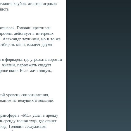
желания клубов, агентов игроков
иста.
сенала». Головин креативен
прочем, действует в интересах
. Александр техничен, но в то же
тбирать мячи, владеет двумя
го форварда, где угрожать воротам
 Англии, переезжать следует
ное окно. Если же затянуть,
гой уровень сопротивления,
 одним из ведущих в команде,
трансфера в «МС» ушел в аренду
 аренду только туда, где станет
гляд, Головин заслуживает