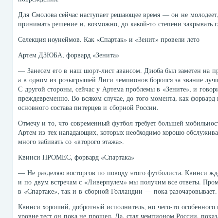
Для Смолова сейчас наступает решающее время — он не молодеет,
принимать решение и, возможно, до какой-то степени закрывать г
Селекция ноунеймов. Как «Спартак» и «Зенит» провели лето
Артем ДЗЮБА, форвард «Зенита»
— Занесем его в наш шорт-лист авансом. Дзюба был заметен на п
а в одном из розыгрышей Лиги чемпионов боролся за звание луч
С другой стороны, сейчас у Артема проблемы в «Зените», и говори
преждевременно. Во всяком случае, до того момента, как форвард 
основного состава питерцев и сборной России.
Отмечу и то, что современный футбол требует большей мобильност
Артем из тех нападающих, которых необходимо хорошо обслуживат
много забивать со «второго этажа».
Квинси ПРОМЕС, форвард «Спартака»
— Не разделяю восторгов по поводу этого футболиста. Квинси жд
и по двум встречам с «Ливерпулем» мы получим все ответы. Пром
в «Спартаке», так и в сборной Голландии — пока разочаровывает.
Квинси хороший, добротный исполнитель, но чего-то особенного 
уровне тест он пока не прошел. Да, стал чемпионом России, показ