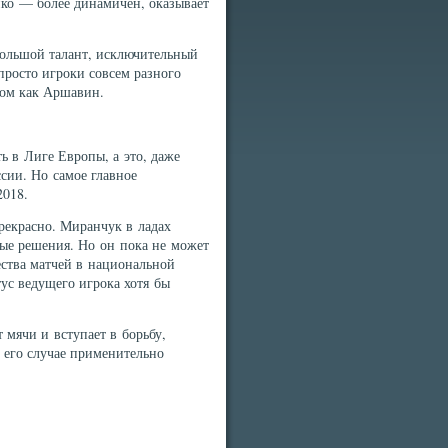
нко — более динамичен, оказывает
ольшой талант, исключительный
 просто игроки совсем разного
гом как Аршавин.
ь в Лиге Европы, а это, даже
сии. Но самое главное
2018.
прекрасно. Миранчук в ладах
ные решения. Но он пока не может
ства матчей в национальной
тус ведущего игрока хотя бы
 мячи и вступает в борьбу,
 его случае применительно