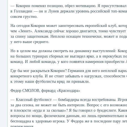
— Кокорин поменял позицию, обрел мотивацию. Я присутствовал 
в Голландии — он и Лунев держали уровень российской топ-кома
совсем грустно.
На сегодня Кокорин может заинтересовать европейский клуб, кото
чем «Зенит». Александр сейчас хорошо двигается, тонко чувствует
за спину защитникам. Неплохо оснащен технически, может и поды
у него выше среднего.
Но в целом мы должны смотреть на динамику выступлений: Кокор
на больших турнирах сборных не выглядел ярко, а в еврокубках п
команд. И любой команда, у кого появятся намерения приобрести А
Где бы мог раскрыться Кокорин? Германия для него неплохой вари
конкретного клуба. И не стоит забывать о нагрузках, способности
к этому наши футболисты вряд ли привыкли.
Федор СМОЛОВ, форвард «Краснодара»
— Классный футболист — бомбардиры всегда востребованы. Игрок,
за два сезона, не может не быть интересен. Вопрос с его возмож
в плоскости «куда и за сколько»? Я бы говорил о бундеслиге. Како
вопросы по мощи, физическим данным, но лишь применительно к 
беспощадна к здоровью игрока. У Федора же в последние пару л
повреждения.