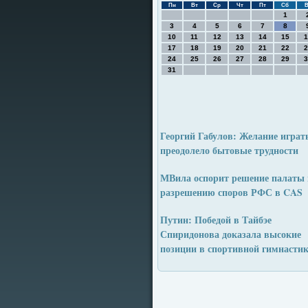
Пн
Вт
Ср
Чт
Пт
Сб
В
1
3
4
5
6
7
8
10
11
12
13
14
15
1
17
18
19
20
21
22
2
24
25
26
27
28
29
3
31
Георгий Габулов: Желание играт
преодолело бытовые трудности
МВила оспорит решение палаты 
разрешению споров РФС в CAS
Путин: Победой в Тайбэе
Спиридонова доказала высокие
позиции в спортивной гимнастик