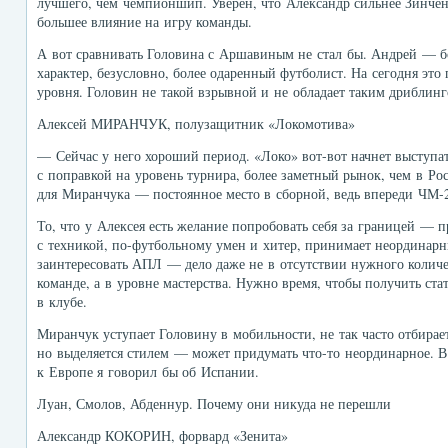
лучшего, чем чемпионшип. Уверен, что Александр сильнее Зинче
большее влияние на игру команды.
А вот сравнивать Головина с Аршавиным не стал бы. Андрей — б
характер, безусловно, более одаренный футболист. На сегодня это
уровня. Головин не такой взрывной и не обладает таким дриблин
Алексей МИРАНЧУК, полузащитник «Локомотива»
— Сейчас у него хороший период. «Локо» вот-вот начнет выступат
с поправкой на уровень турнира, более заметный рынок, чем в Рос
для Миранчука — постоянное место в сборной, ведь впереди ЧМ-
То, что у Алексея есть желание попробовать себя за границей — 
с техникой, по-футбольному умен и хитер, принимает неординар
заинтересовать АПЛ — дело даже не в отсутствии нужного количе
команде, а в уровне мастерства. Нужно время, чтобы получить ста
в клубе.
Миранчук уступает Головину в мобильности, не так часто отбирает
но выделяется стилем — может придумать что-то неординарное. В
к Европе я говорил бы об Испании.
Луан, Смолов, Абденнур. Почему они никуда не перешли
Александр КОКОРИН, форвард «Зенита»