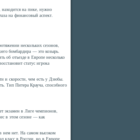
 находится на пике, нужно
лаза на финансовый аспект.
ротяжении нескольких сезонов,
шего бомбардира — это козырь.
ть об отъезде в Европе несколько
восстановит статус игрока
и и скорости, чем есть у Дзюбы.
ь. Тип Питера Крауча, способного
ет экзамен в Лиге чемпионов,
ес в этом сезоне — как
в нем нет. На самом высоком
ал класс в России, но в Европе