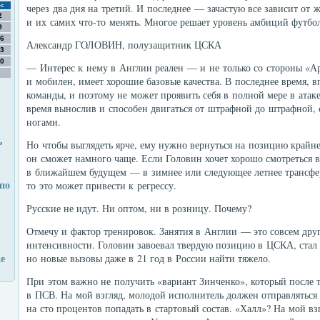
через два дня на третий. И последнее — зачастую все зависит от 
с
2
и их самих что-то менять. Многое решает уровень амбиций футбол
9
6
Александр ГОЛОВИН, полузащитник ЦСКА
3
0
— Интерес к нему в Англии реален — и не только со стороны «Ар
и мобилен, имеет хорошие базовые качества. В последнее время, в
команды, и поэтому не может проявить себя в полной мере в атаке
время вынослив и способен двигаться от штрафной до штрафной, о
ногами.
ь
Но чтобы выглядеть ярче, ему нужно вернуться на позицию крайне
он сможет намного чаще. Если Головин хочет хорошо смотреться в
в ближайшем будущем — в зимнее или следующее летнее трансфер
по
то это может привести к регрессу.
Русские не идут. Ни оптом, ни в розницу. Почему?
Отмечу и фактор тренировок. Занятия в Англии — это совсем дру
интенсивности. Головин завоевал твердую позицию в ЦСКА, стал
е
но новые вызовы даже в 21 год в России найти тяжело.
При этом важно не получить «вариант Зинченко», который после 
в ПСВ. На мой взгляд, молодой исполнитель должен отправляться в
на сто процентов попадать в стартовый состав. «Халл»? На мой вз