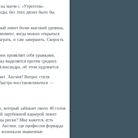
на матче с «Утрехтом»
нды, без этих двоих было бы
рый имеет более высокий уровень,
 момент, когда можно открыться
грать, и сам завершить. Скорость
ин проявляет себя урывками,
ока выделяется против средних
лександра, об этом задумается.
ант. Англия? Вопрос стиля
 быстро восстанавливаться —
 который забивает около 40 голов
ной зарубежной карьерой лежит
вы риски? Мне кажется, есть
Англии, где профессия форварда
ет возникали мышечные