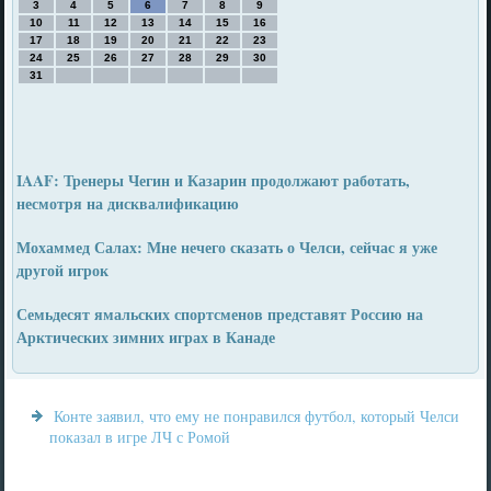
3
4
5
6
7
8
9
10
11
12
13
14
15
16
17
18
19
20
21
22
23
24
25
26
27
28
29
30
31
IAAF: Тренеры Чегин и Казарин продолжают работать,
несмотря на дисквалификацию
Мохаммед Салах: Мне нечего сказать о Челси, сейчас я уже
другой игрок
Семьдесят ямальских спортсменов представят Россию на
Арктических зимних играх в Канаде
Конте заявил, что ему не понравился футбол, который Челси
показал в игре ЛЧ с Ромой