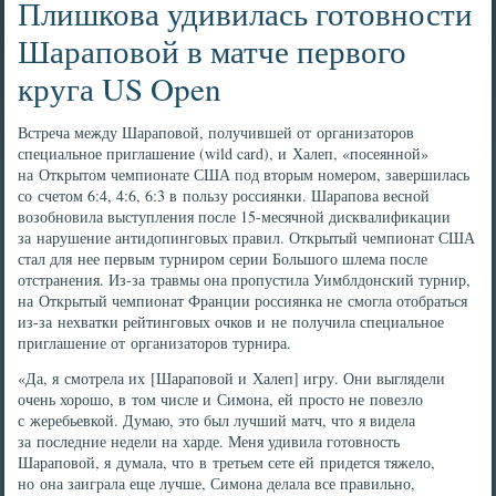
Плишкова удивилась готовности
Шараповой в матче первого
круга US Open
Встреча между Шараповой, получившей от организаторов
специальное приглашение (wild card), и Халеп, «посеянной»
на Открытом чемпионате США под вторым номером, завершилась
со счетом 6:4, 4:6, 6:3 в пользу россиянки. Шарапова весной
возобновила выступления после 15-месячной дисквалификации
за нарушение антидопинговых правил. Открытый чемпионат США
стал для нее первым турниром серии Большого шлема после
отстранения. Из-за травмы она пропустила Уимблдонский турнир,
на Открытый чемпионат Франции россиянка не смогла отобраться
из-за нехватки рейтинговых очков и не получила специальное
приглашение от организаторов турнира.
«Да, я смотрела их [Шараповой и Халеп] игру. Они выглядели
очень хорошо, в том числе и Симона, ей просто не повезло
с жеребьевкой. Думаю, это был лучший матч, что я видела
за последние недели на харде. Меня удивила готовность
Шараповой, я думала, что в третьем сете ей придется тяжело,
но она заиграла еще лучше, Симона делала все правильно,